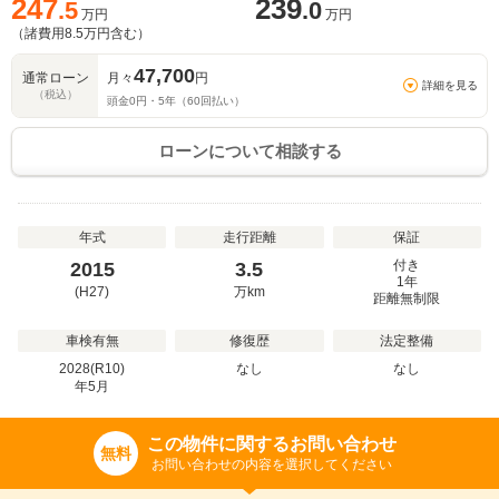
247
239
.5
.0
万円
万円
（諸費用
8.5
万円含む）
47,700
通常ローン
月々
円
詳細を見る
（税込）
頭金
0
円・
5
年（
60
回払い）
ローンについて相談する
年式
走行距離
保証
付き
2015
3.5
1年
(H27)
万
km
距離無制限
車検有無
修復歴
法定整備
2028(R10)
なし
なし
年
5
月
この物件に関するお問い合わせ
無料
お問い合わせの内容を選択してください