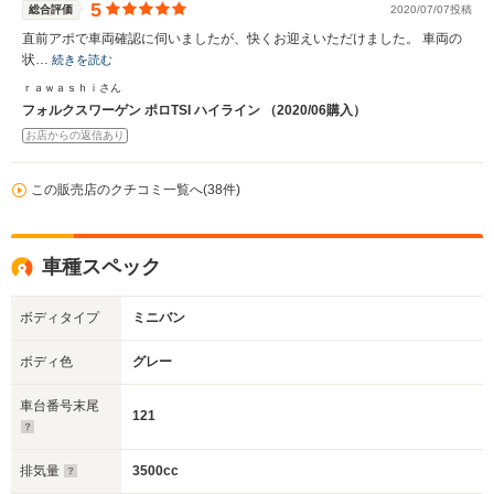
5
総合評価
2020/07/07投稿
直前アポで車両確認に伺いましたが、快くお迎えいただけました。 車両の
状…
続きを読む
ｒａｗａｓｈｉさん
フォルクスワーゲン ポロTSI ハイライン （2020/06購入）
お店からの返信あり
この販売店のクチコミ一覧へ(38件)
車種スペック
ボディタイプ
ミニバン
ボディ色
グレー
車台番号末尾
121
排気量
3500cc