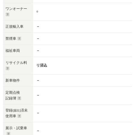
ワンオーナー
○
正規輸入車
－
禁煙車
－
福祉車両
－
リサイクル料
リ済込
新車物件
－
定期点検
－
記録簿
登録
済未
(届出)
－
使用車
展示・試乗車
－