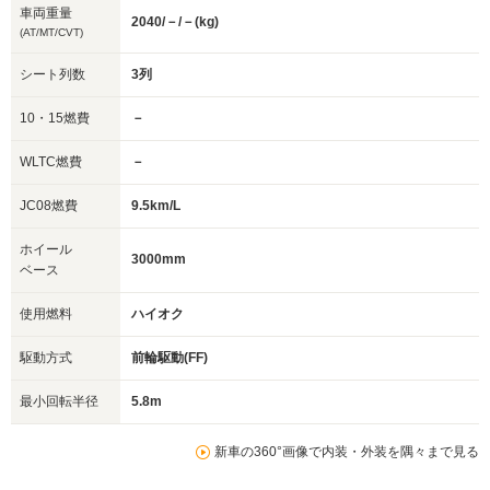
車両重量
2040/－/－(kg)
(AT/MT/CVT)
シート列数
3列
10・15燃費
－
WLTC燃費
－
JC08燃費
9.5km/L
ホイール
3000mm
ベース
使用燃料
ハイオク
駆動方式
前輪駆動(FF)
最小回転半径
5.8m
新車の360°画像で内装・外装を隅々まで見る