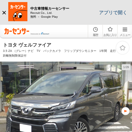
中古車情報カーセンサー
アプリで開く
Recruit Co., Ltd.
無料 － Google Play
履歴
お気に入り
メニュー
トヨタ ヴェルファイア
3.5 ZA （グレー）ナビ TV バックカメラ フリップダウンモニター 1年間 走行
距離無制限保証付
1/29