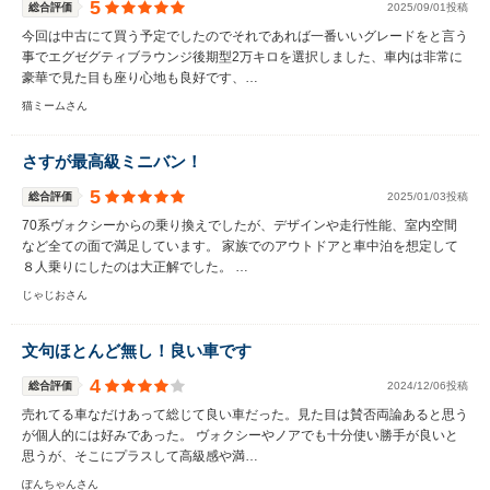
5
総合評価
2025/09/01投稿
今回は中古にて買う予定でしたのでそれであれば一番いいグレードをと言う
事でエグゼグティブラウンジ後期型2万キロを選択しました、車内は非常に
豪華で見た目も座り心地も良好です、…
猫ミームさん
さすが最高級ミニバン！
5
総合評価
2025/01/03投稿
70系ヴォクシーからの乗り換えでしたが、デザインや走行性能、室内空間
など全ての面で満足しています。 家族でのアウトドアと車中泊を想定して
８人乗りにしたのは大正解でした。 …
じゃじおさん
文句ほとんど無し！良い車です
4
総合評価
2024/12/06投稿
売れてる車なだけあって総じて良い車だった。見た目は賛否両論あると思う
が個人的には好みであった。 ヴォクシーやノアでも十分使い勝手が良いと
思うが、そこにプラスして高級感や満…
ぽんちゃんさん