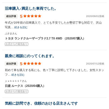
旧車購入♪満足した車両でした。
5
総合評価
2020/08/01投稿
年式が16年前の旧車購入で、とても不安でしたが懇切丁寧な対応で、沢山
写真…
続きを読む
ぷさまさん
トヨタ ランドクルーザープラド2.7 TX 4WD （2020/07購入）
お店からの返信あり
親身に相談にのってくれます。
5
総合評価
2020/07/12投稿
初めて車を購入する私にも、色々丁寧に説明して下さいました。女性スタッ
フ…
続きを読む
ｙｕｋｏ１１７さん
日産 ルークス（2020/04購入）
お店からの返信あり
気軽に訪問でき、信頼のおける店主さんです