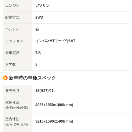
エンジン
ガソリン
駆動方式
2WD
ハンドル
右
ミッション
インパネMTモード付6AT
乗車定員
7名
ドア数
5
新車時の車種スペック
発売年月
15(H27)/01
車体寸法
4935x1850x1880(mm)
(全長x全幅x全高)
室内寸法
3210x1590x1400(mm)
(全長x全幅x全高)