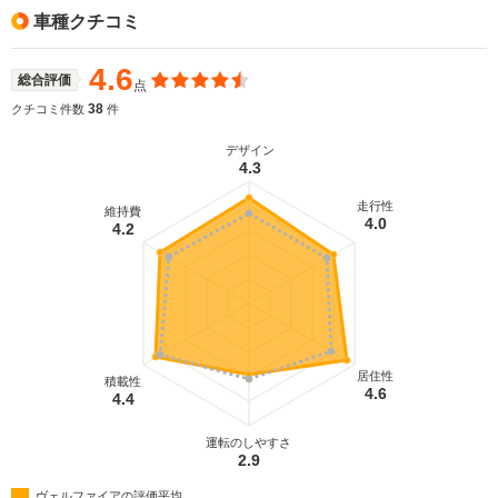
車種クチコミ
4.6
総合評価
点
38
クチコミ件数
件
デザイン
4.3
走行性
維持費
4.0
4.2
居住性
積載性
4.6
4.4
運転のしやすさ
2.9
ヴェルファイアの評価平均