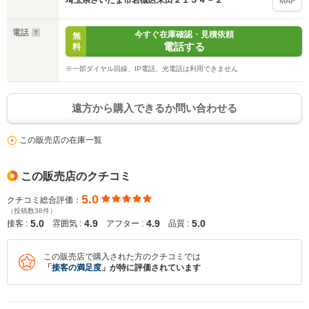
埼玉県さいたま市岩槻区末田２１３４－２
MAP
電話
今すぐ在庫確認・見積依頼
無
電話する
料
※一部ダイヤル回線、IP電話、光電話は利用できません
入力途中の情報を保存しますか？
遠方から購入できるか問い合わせる
※次回問い合わせをする際に自動入力されます
※保存された情報は
90
日で破棄されます
この販売店の在庫一覧
いいえ
はい
この販売店のクチコミ
5.0
クチコミ総合評価：
（投稿数38件）
5.0
4.9
4.9
5.0
接客 :
雰囲気 :
アフター :
品質 :
この販売店で購入された方のクチコミでは
「
接客の満足度
」が特に評価されています