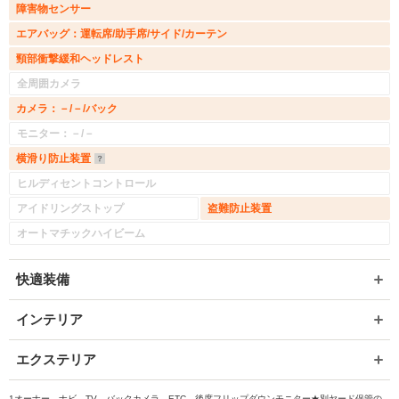
障害物センサー
エアバッグ：運転席/助手席/サイド/カーテン
頸部衝撃緩和ヘッドレスト
全周囲カメラ
カメラ：－/－/バック
モニター：－/－
横滑り防止装置
ヒルディセントコントロール
アイドリングストップ
盗難防止装置
オートマチックハイビーム
快適装備
インテリア
エクステリア
1オーナー ナビ TV バックカメラ ETC 後席フリップダウンモニター★別ヤード保管の