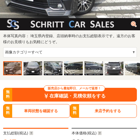
本体写真内容：
埼玉県内登録、店頭納車時のお支払総額表示です。遠方のお客
様のお見積りもお気軽にどうぞ。
販売店から最短即日、メールで返答！
無
在庫確認・見積依頼をする
料
無
無
車両状態を確認する
来店予約をする
料
料
支払総額(税込)
本体価格(税込)