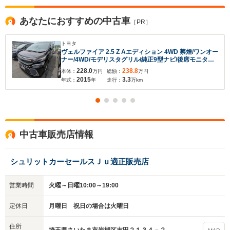
あなたにおすすめの中古車
［PR］
トヨタ
ヴェルファイア 2.5 Z Aエディション 4WD 禁煙/ワンオー
ナー/4WD/モデリスタグリル/純正9型ナビ/後席モニター/
両側自動ドア/クルーズコントロール/クリアランスソナ
228.0
238.8
本体：
万円
総額：
万円
ー/ビルトインETC/LEDヘッドライト/Bluetooth接続/フ
2015
3.3
年式：
年
走行：
万km
ルセグTV/
中古車販売店情報
シュリットカーセールスＪｕ適正販売店
営業時間
火曜～日曜10:00～19:00
定休日
月曜日 祝日の場合は火曜日
住所