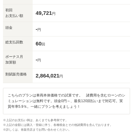
初回
49,721
円
お支払い額
頭金
-
円
総支払回数
60
回
ボーナス月
-
円
加算額
割賦販売価格
2,864,021
円
こちらのプランは車両本体価格での試算です。 諸費用を含むローンのシ
ミュレーションは無料です。頭金0円～、最長120回払いまで対応可。実
質年率5.9％。一緒にプランを考えましょう！
※上記のお支払い例は、あくまでも参考例です。
※上記の金額には購入・登録に伴う、各種税金とその他諸費用を含んでおります。
※詳しくは、各販売店までお問い合わせください。