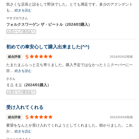
気さくな店長と話をして即決でした。とても満足です。多少のアクシデント
も…
続きを読む
マサゴロウさん
フォルクスワーゲン ザ・ビートル（2024/03購入）
お店からの返信あり
初めての車安心して購入出来ました(^^)
5
総合評価
2024/02/02投稿
たまたまふらっと立ち寄りました。購入予定ではなかったミニクーパーに一
目…
続きを読む
ささん
ミニ ミニ（2024/01購入）
お店からの返信あり
受け入れてくれる
5
総合評価
2022/03/04投稿
要望をなんとか受け入れてくれようとしてくれました。助かりました。これ
か…
続きを読む