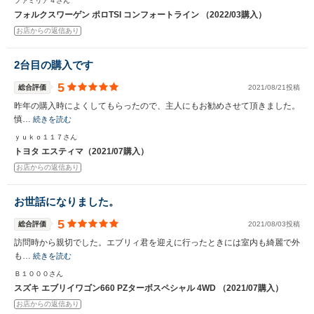
ファミリア４さん
フォルクスワーゲン ポロTSI コンフォートライン （2022/03購入）
お店からの返信あり
2台目の購入です
5
総合評価
2021/08/21投稿
昨年の購入時によくしてもらったので、主人にもお勧めさせて頂きました。
慎…
続きを読む
ｙｕｋｏ１１７さん
トヨタ エスティマ（2021/07購入）
お店からの返信あり
お世話になりました。
5
総合評価
2021/08/03投稿
訪問時から親切でした。エブリィ君を迎えに行ったときには室内も綺麗で外
も…
続きを読む
Ｂ１０００さん
スズキ エブリイワゴン660 PZターボスペシャル 4WD （2021/07購入）
お店からの返信あり