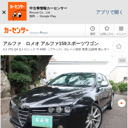
中古車情報カーセンサー
アプリで開く
Recruit Co., Ltd.
無料 － Google Play
履歴
お気に入り
メニュー
アルファ ロメオ アルファ159スポーツワゴン
3.2 JTS Q4 Qトロニック TI 4WD （ブラック）ガレージ保管 禁煙 記録簿 黒レザー
1/21