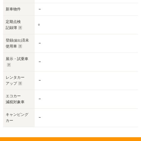
新車物件
－
定期点検
○
記録簿
登録
済未
(届出)
－
使用車
展示・試乗車
－
レンタカー
－
アップ
エコカー
－
減税対象車
キャンピング
－
カー