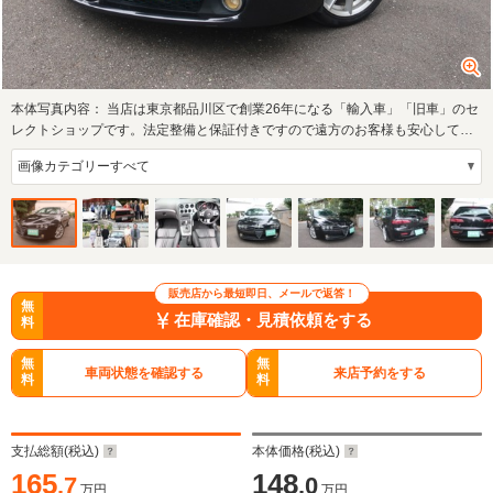
本体写真内容：
当店は東京都品川区で創業26年になる「輸入車」「旧車」のセ
レクトショップです。法定整備と保証付きですので遠方のお客様も安心してご
利用くださ…
販売店から最短即日、メールで返答！
無
在庫確認・見積依頼をする
料
無
無
車両状態を確認する
来店予約をする
料
料
支払総額(税込)
本体価格(税込)
165
148
.7
.0
万円
万円