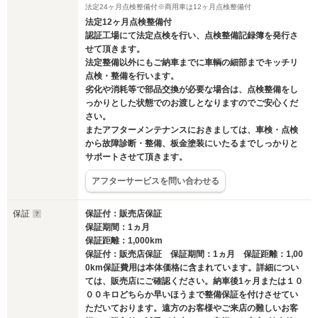
法定24ヶ月点検整備付※商用車は12ヶ月点検整備付
法定12ヶ月点検整備付
認証工場にて法定点検を行い、点検整備記録簿を発行さ
せて頂きます。
法定整備以外にもご納車までに車輌の細部までキッチリ
点検・整備を行います。
劣化や消耗等で部品交換が必要な場合は、点検整備をし
っかりとした状態でのお渡しとなりますのでご安心くだ
さい。
またアフターメンテナンスにおきましては、車検・点検
から故障診断・整備、板金塗装にいたるまでしっかりと
サポートさせて頂きます。
アフターサービスを問い合わせる
保証
保証付：販売店保証
保証期間：1ヵ月
保証距離：1,000km
保証付：販売店保証 保証期間：1ヵ月 保証距離：1,00
0km保証費用は本体価格に含まれています。詳細につい
ては、販売店にご確認ください。納車後1ヶ月または１０
００キロどちらか早いほうまで整備保証を付けさせてい
ただいております。遠方のお客様やご来店の難しいお客