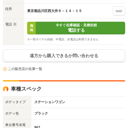
住所
東京都品川区西大井６－１４－１５
MAP
電話
今すぐ在庫確認・見積依頼
無
電話する
料
※一部ダイヤル回線、IP電話、光電話は利用できません
遠方から購入できるか問い合わせる
この販売店の在庫一覧
車種スペック
ボディタイプ
ステーションワゴン
ボディ色
ブラック
車台番号末尾
967