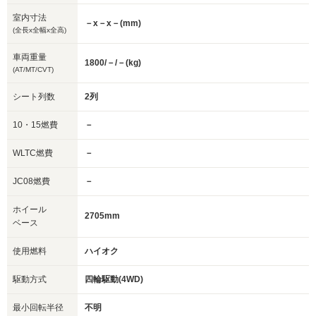
室内寸法
－x－x－(mm)
(全長x全幅x全高)
車両重量
1800/－/－(kg)
(AT/MT/CVT)
シート列数
2列
10・15燃費
－
WLTC燃費
－
JC08燃費
－
ホイール
2705mm
ベース
使用燃料
ハイオク
駆動方式
四輪駆動(4WD)
最小回転半径
不明