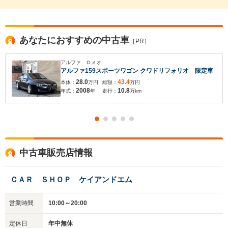
あなたにおすすめの中古車
［PR］
アルファ ロメオ
アルファ159スポーツワゴン クワドリフォリオ 限定車
28.0
43.4
本体：
万円
総額：
万円
2008
10.8
年式：
年
走行：
万km
中古車販売店情報
ＣＡＲ ＳＨＯＰ ケイアンドエム
営業時間
10:00～20:00
定休日
年中無休