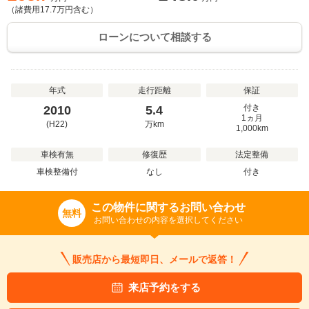
（諸費用
17.7
万円含む）
ローンについて相談する
年式
走行距離
保証
付き
2010
5.4
1ヵ月
(H22)
万
km
1,000km
車検有無
修復歴
法定整備
車検整備付
なし
付き
この物件に関するお問い合わせ
無料
お問い合わせの内容を選択してください
販売店から最短即日、メールで返答！
来店予約をする