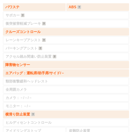
パワステ
ABS
サポカー
衝突被害軽減ブレーキ
クルーズコントロール
レーンキープアシスト
パーキングアシスト
アクセル踏み間違い防止装置
障害物センサー
エアバッグ：運転席/助手席/サイド/－
頸部衝撃緩和ヘッドレスト
全周囲カメラ
カメラ：－/－/－
モニター：－/－
横滑り防止装置
ヒルディセントコントロール
アイドリングストップ
盗難防止装置