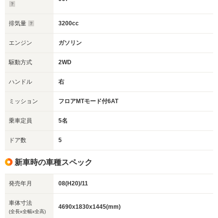
排気量
3200cc
エンジン
ガソリン
駆動方式
2WD
ハンドル
右
ミッション
フロアMTモード付6AT
乗車定員
5名
ドア数
5
新車時の車種スペック
発売年月
08(H20)/11
車体寸法
4690x1830x1445(mm)
(全長x全幅x全高)