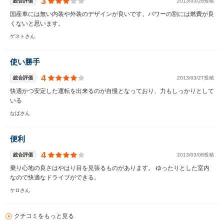
3
総合評価
2013/03/28投稿
国産車には無い内装や外装のデザインが良いです。パワーの割には燃費が良
くないと思います。
ゲストさん
使い勝手
4
総合評価
2013/03/27投稿
快適かつ安定した運転を出来るのが自慢となっており、力もしっかりとして
いる
なばさん
便利
4
総合評価
2013/03/08投稿
乗り心地の良さはやはり目を見張るものがあります。 ゆったりとした室内
なので快適なドライブができる。
ケロさん
クチコミをもっと見る