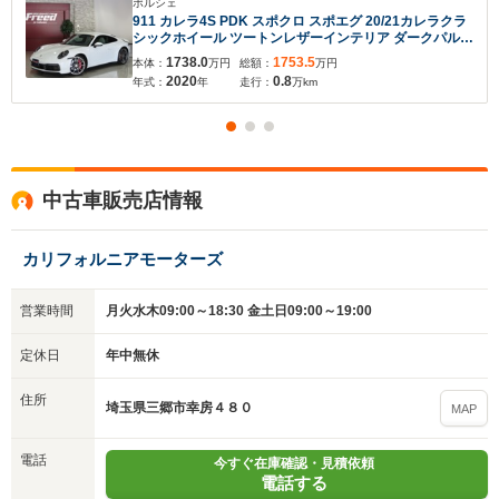
ポルシェ
911 カレラ4S PDK スポクロ スポエグ 20/21カレラクラ
シックホイール ツートンレザーインテリア ダークパルダ
オインテリア PDLS付LED 電動サンルーフ 14Way電動
1738.0
1753.5
本体：
万円
総額：
万円
スポーツシート BOSE シートベンチレーション アダプ
2020
0.8
年式：
年
走行：
万km
ティブクルーズ BSM
中古車販売店情報
カリフォルニアモーターズ
営業時間
月火水木09:00～18:30 金土日09:00～19:00
定休日
年中無休
住所
埼玉県三郷市幸房４８０
MAP
電話
今すぐ在庫確認・見積依頼
電話する