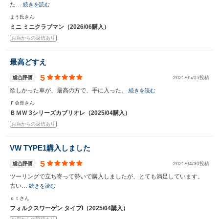
た…
続きを読む
まう氏さん
ミニ ミニクラブマン（2026/06購入）
お店からの返信あり
最高どすえ
5
総合評価
2025/05/05投稿
欲しかった車が、最高の方で、手に入った。
続きを読む
Ｆ会長さん
ＢＭＷ 3シリーズカブリオレ（2025/04購入）
お店からの返信あり
VW TYPE1購入しました
5
総合評価
2025/04/30投稿
ツーリングで立ち寄って勢いで購入しましたが、とても満足しています。
古い…
続きを読む
ｏｔさん
フォルクスワーゲン タイプI（2025/04購入）