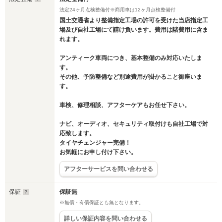
法定24ヶ月点検整備付※商用車は12ヶ月点検整備付
国土交通省より整備指定工場の許可を受けた当店指定工
場及び自社工場にて請け負います。費用は諸費用に含ま
れます。
アンティーク車両につき、基本整備のみ対応いたしま
す。
その他、予防整備など別途費用が掛かること御座いま
す。
車検、修理相談、アフターケアもお任せ下さい。
ナビ、オーディオ、セキュリティ取付けも自社工場で対
応致します。
タイヤチェンジャー完備！
お気軽にお申し付け下さい。
アフターサービスを問い合わせる
保証
保証無
※無償・有償保証とも無となります。
詳しい保証内容を問い合わせる