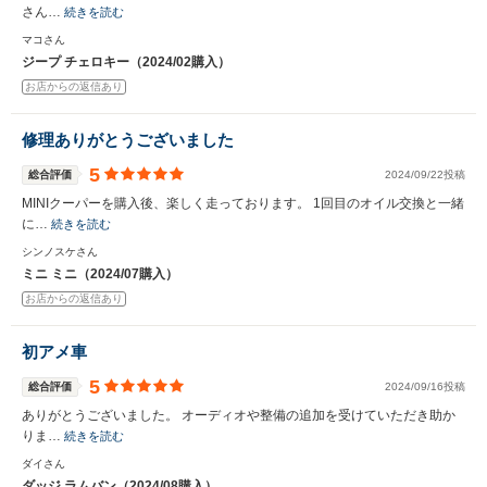
さん…
続きを読む
マコさん
ジープ チェロキー（2024/02購入）
お店からの返信あり
修理ありがとうございました
5
総合評価
2024/09/22投稿
MINIクーパーを購入後、楽しく走っております。 1回目のオイル交換と一緒
に…
続きを読む
シンノスケさん
ミニ ミニ（2024/07購入）
お店からの返信あり
初アメ車
5
総合評価
2024/09/16投稿
ありがとうございました。 オーディオや整備の追加を受けていただき助か
りま…
続きを読む
ダイさん
ダッジ ラムバン（2024/08購入）