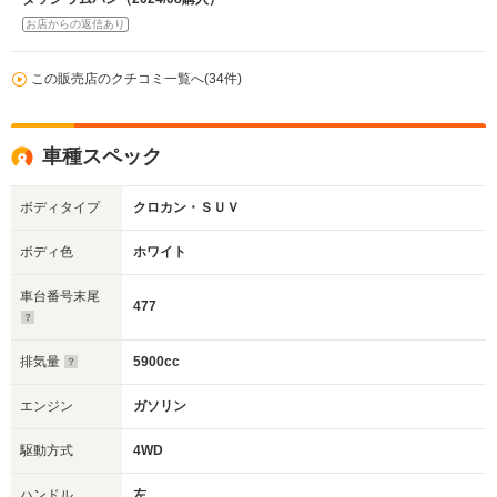
お店からの返信あり
この販売店のクチコミ一覧へ(34件)
車種スペック
ボディタイプ
クロカン・ＳＵＶ
ボディ色
ホワイト
車台番号末尾
477
排気量
5900cc
エンジン
ガソリン
駆動方式
4WD
ハンドル
左