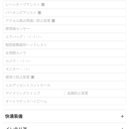
レーンキープアシスト
パーキングアシスト
アクセル踏み間違い防止装置
障害物センサー
エアバッグ：－/－/－/－
頸部衝撃緩和ヘッドレスト
全周囲カメラ
カメラ：－/－/－
モニター：－/－
横滑り防止装置
ヒルディセントコントロール
アイドリングストップ
盗難防止装置
オートマチックハイビーム
快適装備