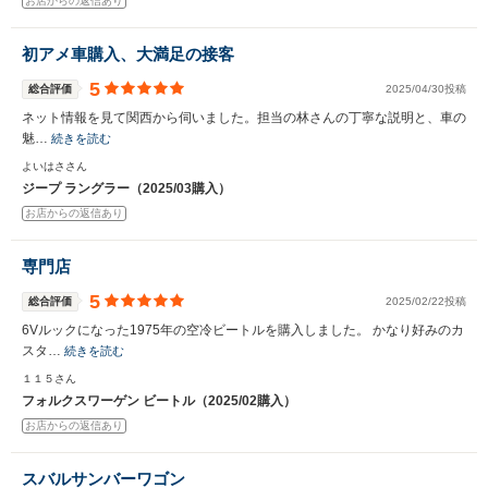
お店からの返信あり
初アメ車購入、大満足の接客
5
総合評価
2025/04/30投稿
ネット情報を見て関西から伺いました。担当の林さんの丁寧な説明と、車の
魅…
続きを読む
よいはささん
ジープ ラングラー（2025/03購入）
お店からの返信あり
専門店
5
総合評価
2025/02/22投稿
6Vルックになった1975年の空冷ビートルを購入しました。 かなり好みのカ
スタ…
続きを読む
１１５さん
フォルクスワーゲン ビートル（2025/02購入）
お店からの返信あり
スバルサンバーワゴン