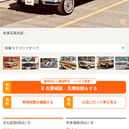
本体写真内容：
販売店から最短即日、メールで返答！
無
在庫確認・見積依頼をする
料
無
無
車両状態を確認する
お店に行って車を見る
料
料
支払総額(税込)
本体価格(税込)