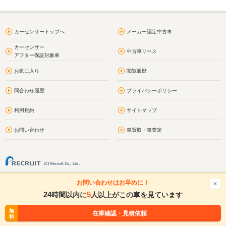
カーセンサートップへ
メーカー認定中古車
カーセンサー
中古車リース
アフター保証対象車
お気に入り
閲覧履歴
問合わせ履歴
プライバシーポリシー
利用規約
サイトマップ
お問い合わせ
車買取・車査定
お問い合わせはお早めに！
24
5
時間以内に
人以上がこの車を見ています
無
無
在庫確認・見積依頼
在庫確認・見積依頼
料
料