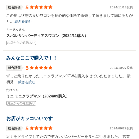
5
総合評価
2024/11/18投稿
この度は状態の良いワゴンを良心的な価格で販売して頂きまして誠にありが
と…
続きを読む
くーさんさん
スバル サンバーディアスワゴン（2024/11購入）
お店からの返信あり
みんなここで購入で！！
5
総合評価
2024/10/27投稿
ずっと乗りたかったミニクラブマンJCWを購入させていただきました。 最
初見…
続きを読む
たけさん
ミニ ミニクラブマン（2024/09購入）
お店からの返信あり
お店がカッコいいです
5
総合評価
2024/09/22投稿
近くをドライブしてたのでデカいハンバーガーを食べに行きました。 営業