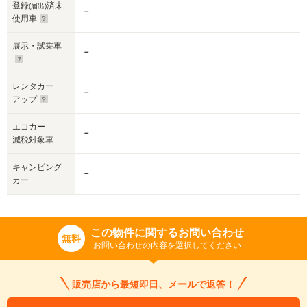
登録
済未
(届出)
－
使用車
展示・試乗車
－
レンタカー
－
アップ
エコカー
－
減税対象車
キャンピング
－
カー
この物件に関するお問い合わせ
無料
お問い合わせの内容を選択してください
販売店から最短即日、メールで返答！