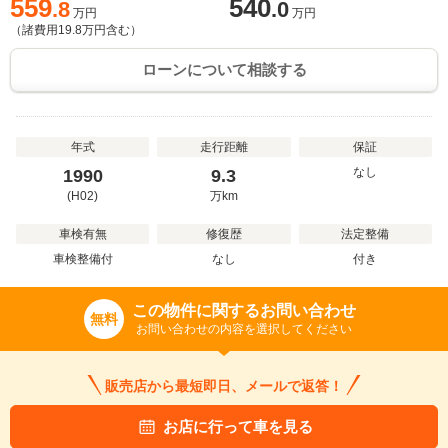
559
540
.8
.0
万円
万円
（諸費用
19.8
万円含む）
ローンについて相談する
年式
走行距離
保証
なし
1990
9.3
(H02)
万
km
車検有無
修復歴
法定整備
車検整備付
なし
付き
この物件に関するお問い合わせ
無料
お問い合わせの内容を選択してください
販売店から最短即日、メールで返答！
お店に行って車を見る