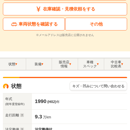
在庫確認・見積依頼をする
車両状態を確認する
その他
※メールアドレスは販売店に公開されません
販売店
車種
中古車
状態
装備
情報
スペック
比較表
状態
キズ・凹みについて問い合わせる
年式
1990
(H02)
年
(初年度登録年)
走行距離
9.3
万km
法定整備
法定整備付