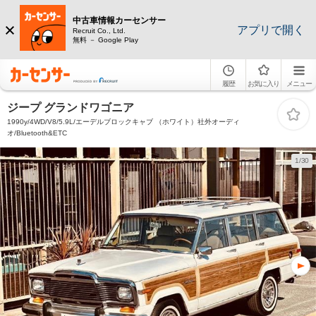
中古車情報カーセンサー
アプリで開く
Recruit Co., Ltd.
無料 － Google Play
履歴
お気に入り
メニュー
ジープ グランドワゴニア
1990y/4WD/V8/5.9L/エーデルブロックキャブ （ホワイト）社外オーディ
オ/Bluetooth&ETC
1/30