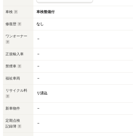
車検
車検整備付
修復歴
なし
ワンオーナー
－
正規輸入車
－
禁煙車
－
福祉車両
－
リサイクル料
リ済込
新車物件
－
定期点検
－
記録簿