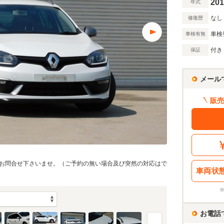
201
年式
なし
修復歴
車検
車検有無
付き
保証
メール
販売
お問合せ下さいませ。（ご予約の無い場合及び突然の対応はで
車両状
お電話