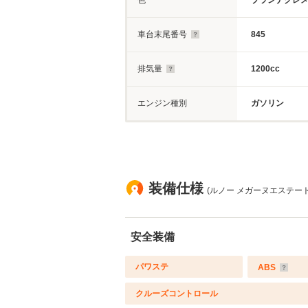
色
ブランナクレ
車台末尾番号
845
排気量
1200cc
エンジン種別
ガソリン
装備仕様
(ルノー メガーヌエステート
安全装備
パワステ
ABS
クルーズコントロール