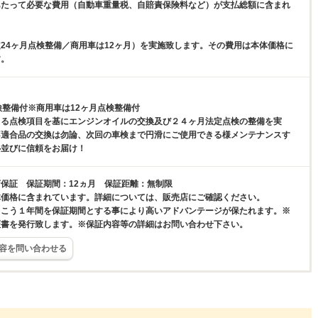
あたって必要な費用（自動車重量税、自賠責保険料など）が支払総額に含まれ
24ヶ月点検整備／商用車は12ヶ月）を実施致します。その費用は本体価格に
す。
検整備付※商用車は12ヶ月点検整備付
よる点検項目を基にエンジンオイルの交換及び２４ヶ月法定点検の整備を実
不適合品の交換は勿論、次回の車検まで円滑にご使用できる様メンテナンスす
心並びに信頼をお届け！
保証 保証期間：12ヵ月 保証距離：無制限
体価格に含まれています。詳細については、販売店にご確認ください。
向こう１年間を保証期間とする事により高いアドバンテージが保たれます。※
証書を発行致します。※保証内容等の詳細はお問い合わせ下さい。
容を問い合わせる