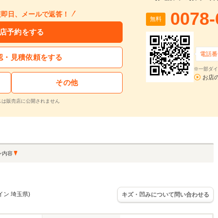
0078-
短即日、メールで返答！
無料
店予約をする
電話番
認・見積依頼をする
※一部ダイ
お店
その他
スは販売店に公開されません
ン内容
イン 埼玉県)
キズ・凹みについて問い合わせる