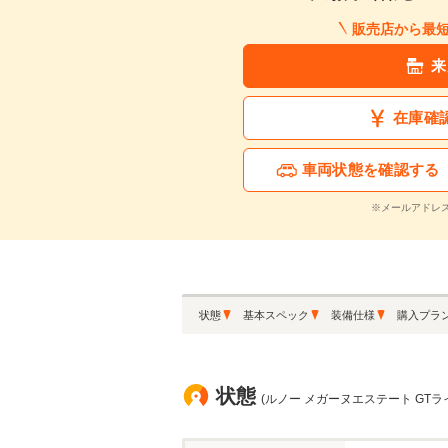
販売店から最
来
在庫確
車両状態を確認する
※メールアドレ
状態
基本スペック
装備仕様
購入プラ
状態
(ルノー メガーヌエステート GTラ