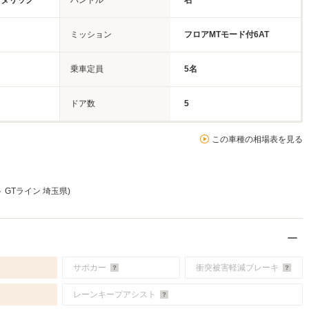
メタリック
ハンドル
右
ミッション
フロアMTモード付6AT
乗車定員
5名
ドア数
5
この車種の相場表を見る
 GTライン 埼玉県)
サポカー
衝突被害軽減ブレーキ
レーンキープアシスト