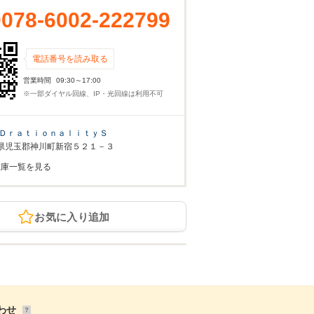
0078-6002-222799
電話番号を読み取る
営業時間
09:30～17:00
※一部ダイヤル回線、IP・光回線は利用不可
ＤｒａｔｉｏｎａｌｉｔｙＳ
県児玉郡神川町新宿５２１－３
在庫一覧を見る
お気に入り追加
わせ