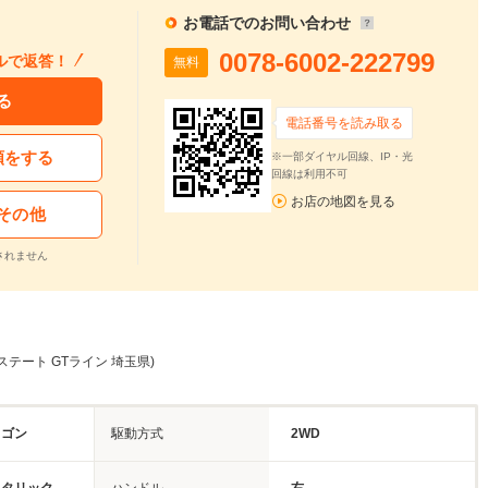
お電話でのお問い合わせ
0078-6002-222799
ルで返答！
無料
る
電話番号を読み取る
頼をする
※一部ダイヤル回線、IP・光
回線は利用不可
お店の地図を見る
その他
されません
ステート GTライン 埼玉県)
ワゴン
駆動方式
2WD