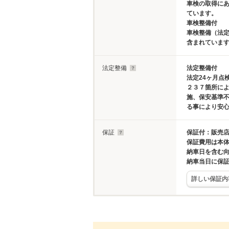
車検の取得に
ています。
車検整備付
車検整備（法定
含まれていま
法定整備
法定整備付
法定24ヶ月点
２３７箇所に
施、保安基準
る事により安
保証
保証付：販売店
保証費用は本
納車日を含む
納車当日に保
詳しい保証内