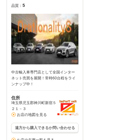
5
品質：
中古輸入車専門店として全国インター
ネット売買を展開！常時60台程をライ
ンナップ中！
住所
埼玉県児玉郡神川町新宿５
２１－３
お店の地図を見る
遠方から購入できるか問い合わせる