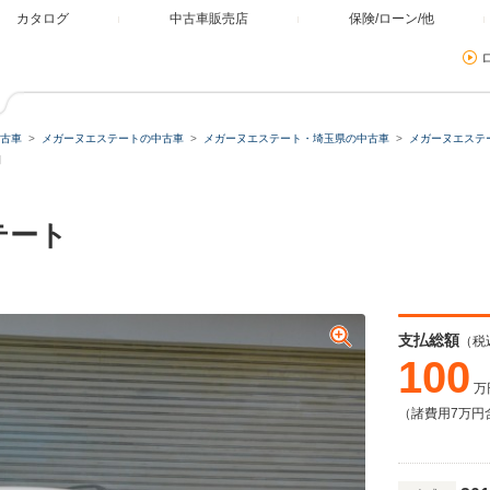
カタログ
中古車販売店
保険/ローン/他
古車
メガーヌエステートの中古車
メガーヌエステート・埼玉県の中古車
メガーヌエステ
細
テート
支払総額
（税
100
万
（諸費用7万円