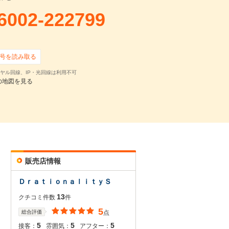
6002-222799
号を読み取る
ヤル回線、IP・光回線は利用不可
の地図を見る
販売店情報
ＤｒａｔｉｏｎａｌｉｔｙＳ
13
クチコミ件数
件
5
総合評価
点
5
5
5
接客：
雰囲気：
アフター：