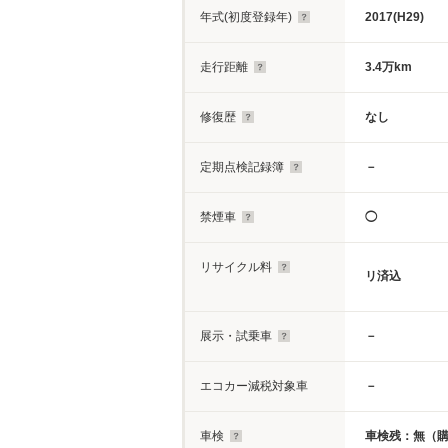
年式(初度登録年)
2017(H29)
走行距離
3.4万km
修復歴
なし
定期点検記録簿
－
禁煙車
◯
リサイクル料
リ済込
展示・試乗車
－
エコカー減税対象車
－
車検
車検残：無（