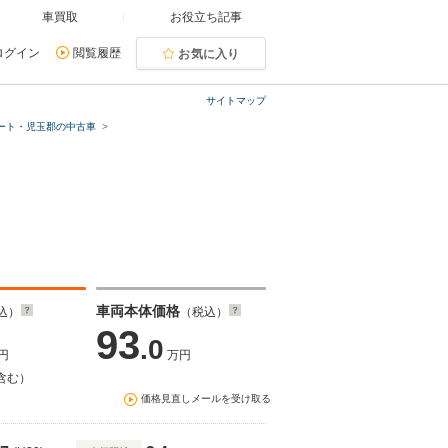
車買取
お役立ち記事
ログイン
閲覧履歴
お気に入り
サイトマップ
ート・児玉郡の中古車
車両本体価格
込）
（税込）
93
.0
円
万円
含む）
価格見直しメールを受け取る