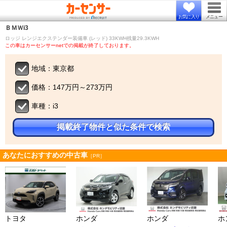
お気に入り
メニュー
ＢＭＷ
i3
ロッジ レンジエクステンダー装備車 (レッド) 33KWH残量29.3KWH
この車はカーセンサーnetでの掲載が終了しております。
地域：東京都
価格：147万円～273万円
車種：i3
掲載終了物件と似た条件で検索
あなたにおすすめの中古車
［PR］
トヨタ
ホンダ
ホンダ
ホ