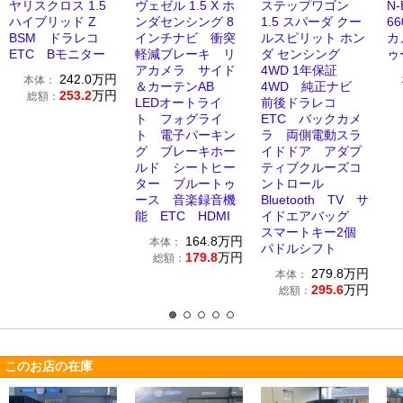
ヤリスクロス 1.5
ヴェゼル 1.5 X ホ
ステップワゴン
N
ハイブリッド Z
ンダセンシング 8
1.5 スパーダ クー
6
BSM ドラレコ
インチナビ 衝突
ルスピリット ホン
カ
ETC Bモニター
軽減ブレーキ リ
ダ センシング
ゥ
アカメラ サイド
4WD 1年保証
242.0
万円
本体：
＆カーテンAB
4WD 純正ナビ
253.2
万円
総額：
LEDオートライ
前後ドラレコ
ト フォグライ
ETC バックカメ
ト 電子パーキン
ラ 両側電動スラ
グ ブレーキホー
イドドア アダプ
ルド シートヒー
ティブクルーズコ
ター ブルートゥ
ントロール
ース 音楽録音機
Bluetooth TV サ
能 ETC HDMI
イドエアバッグ
スマートキー2個
164.8
万円
本体：
パドルシフト
179.8
万円
総額：
279.8
万円
本体：
295.6
万円
総額：
このお店の在庫