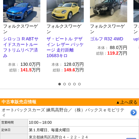
フォルクスワーゲ
フォルクスワーゲ
フォルクスワーゲ
フ
ン
ン
ン
ン
シロッコ R ABTサ
ザ・ビートル デザ
ゴルフ R32 4WD
up
イドスカートルー
イン レザー パッケ
88.0
万円
本体：
フトリムリペア済
ージ 走行距離
119.2
万円
総額：
み
10683キロ
130.0
万円
128.0
万円
本体：
本体：
141.5
万円
149.6
万円
総額：
総額：
中古車販売店情報
▲上へ戻る
オートバックスカーズ 練馬高野台／（株）バックスｅモビリテ
ィ
10:00～18:00
営業時間
第１月曜日、毎週火曜日
定休日
東京都練馬区高野台４－２２－２４