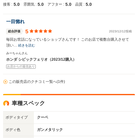
5.0
5.0
5.0
5.0
接客 :
雰囲気 :
アフター :
品質 :
一目惚れ
5
総合評価
2023/12/12投稿
毎回お世話になっているショップさんです！ このお店で複数台購入させて
頂い…
続きを読む
みーちゃんさん
ホンダ シビックフェリオ（2023/12購入）
お店からの返信あり
この販売店のクチコミ一覧へ(1件)
車種スペック
ボディタイプ
クーペ
ボディ色
ガンメタリック