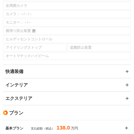
全周囲カメラ
入力途中の情報を保存しますか？
カメラ：－/－/－
※次回問い合わせをする際に自動入力されます
モニター：－/－
※保存された情報は
90
日で破棄されます
横滑り防止装置
ヒルディセントコントロール
いいえ
はい
アイドリングストップ
盗難防止装置
オートマチックハイビーム
快適装備
インテリア
エクステリア
プラン
138.0
万円
基本プラン
支払総額（税込）