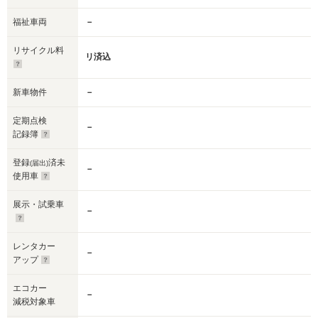
福祉車両
－
リサイクル料
リ済込
新車物件
－
定期点検
－
記録簿
登録
済未
(届出)
－
使用車
展示・試乗車
－
レンタカー
－
アップ
エコカー
－
減税対象車