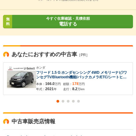
今すぐ在庫確認・見積依頼
無
電話する
料
あなたにおすすめの中古車
［PR］
ホンダ
フリード 1.5 G ホンダセンシング 4WD メモリーナビ/ワ
ンセグTV/Bluetooth機能/バックカメラ/ETC/シートヒー
ター/左右電動スライドドア
166.0
178
本体：
万円
総額：
万円
2021
8.2
年式：
年
走行：
万km
中古車販売店情報