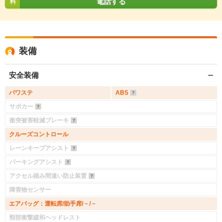
電話する
料
装備
安全装備
パワステ
ABS
サポカー
衝突被害軽減ブレーキ
クルーズコントロール
レーンキープアシスト
パーキングアシスト
アクセル踏み間違い防止装置
障害物センサー
エアバッグ：運転席/助手席/－/－
頸部衝撃緩和ヘッドレスト