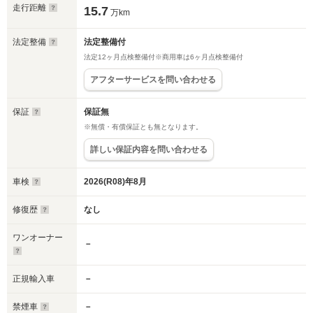
走行距離
15.7
万km
法定整備
法定整備付
法定12ヶ月点検整備付※商用車は6ヶ月点検整備付
アフターサービスを問い合わせる
保証
保証無
※無償・有償保証とも無となります。
詳しい保証内容を問い合わせる
車検
2026(R08)年8月
修復歴
なし
ワンオーナー
－
正規輸入車
－
禁煙車
－