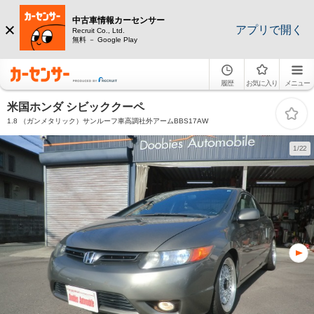
中古車情報カーセンサー
アプリで開く
Recruit Co., Ltd.
無料 － Google Play
履歴
お気に入り
メニュー
米国ホンダ シビッククーペ
1.8 （ガンメタリック）サンルーフ車高調社外アームBBS17AW
1/22