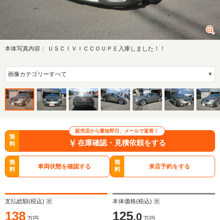
本体写真内容：
ＵＳＣＩＶＩＣＣＯＵＰＥ入庫しました！！
販売店から最短即日、メールで返答！
無
在庫確認・見積依頼をする
料
無
無
車両状態を確認する
来店予約をする
料
料
支払総額(税込)
本体価格(税込)
138
125
.0
万円
万円