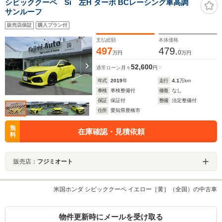
シビッククーペ Si 左H ターボ BCレーシング車高調
サンルーフ
販売店保証
購入プラン付
支払総額
本体価格
497
479.
0
万円
万円
52,600
通常ローン
月々
円
年式
2019
年
走行
4.1
万km
車検
車検整備付
修復
なし
保証
保証付
整備
法定整備付
住所
愛知県豊橋市
無
在庫確認・見積依頼
料
販売店：
フジミオート
米国ホンダ シビッククーペ イエロー［黄］（全国）の中古車
物件更新時にメールを受け取る