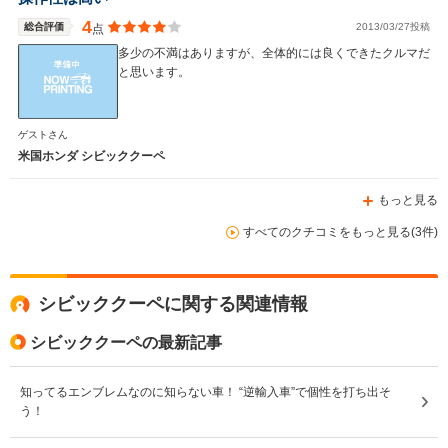
4
総合評価
2013/03/27投稿
点
多少の不満はありますが、全体的には良くできたクルマだ
と思います。
WLTCモード
-
-
-
燃費
ゲストさん
米国ホンダ シビッククーペ
もっと見る
排気量
2400～3500cc
2400～3500cc
3700cc
すべてのクチコミをもっと見る(3件)
駆動方式
FF
FF
4WD
シビッククーペに関する関連情報
シビッククーペの最新記事
知ってるエンブレムなのに知らない車！ “逆輸入車”で個性を打ち出そ
う！