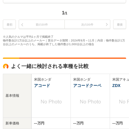
1
/1
最初
前の30件
次の30件
最後
※人気のクルマは平均1ヶ月で掲載終了
物件数合計1万台以上のメーカー｜算出データ期間：2024年9月～11月｜内容：物件数合計1万
台以上のメーカーのうち、掲載が終了した物件数が1,000台以上の場合
よく一緒に検討される車種を比較
米国ホンダ
米国ホンダ
米国アキ
アコード
アコードクーペ
ZDX
基本情報
新車価格
‐‐‐万円
‐‐‐万円
‐‐‐万円