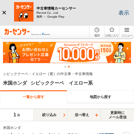
中古車情報カーセンサー
表示
Recruit Co., Ltd.
無料 － Google Play
履歴
お気に入り
メニュー
シビッククーペ・イエロー［黄］の中古車・中古車情報
米国ホンダ シビッククーペ イエロー系
一覧から探す
地図から探す
更新時に
1
絞り込み
並べ替え
台
メール受信
米国ホンダ