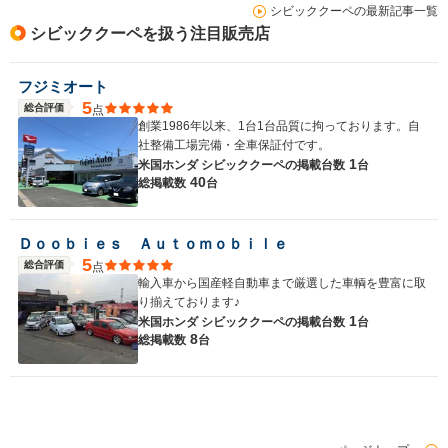
シビッククーペの最新記事一覧
シビッククーペを扱う注目販売店
フジミオート
5
総合評価
点
創業1986年以来、1台1台品質に拘っております。自
社整備工場完備・全車保証付です。
1
米国ホンダ シビッククーペの
掲載台数
台
40
総掲載数
台
Ｄｏｏｂｉｅｓ Ａｕｔｏｍｏｂｉｌｅ
5
総合評価
点
輸入車から国産軽自動車まで厳選した車輌を豊富に取
り揃えております♪
1
米国ホンダ シビッククーペの
掲載台数
台
8
総掲載数
台