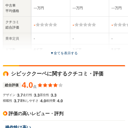
中古車
‐‐‐万円
‐‐‐万円
‐‐‐万円
平均価格
クチコミ
-
-
-
総合評価
乗車定員
-
-
-
ドア数
4ドア
2ドア
5ドア
▼
全てを表示する
全高
全高
-m
-m
-
シビッククーペに関するクチコミ・評価
4.0
総合評価
点
全幅
全幅
サイズ
-m
-m
-
3.7
3.3
3.3
デザイン :
走行性 :
居住性 :
全長
全長
(全長x全幅x全高)
3.7
4.0
4.0
積載性 :
運転しやすさ :
維持費 :
-m
-m
評価の高いレビュー・評判
ホイールベース
ホイールベース
ホイー
操作性は高い
-m
-m