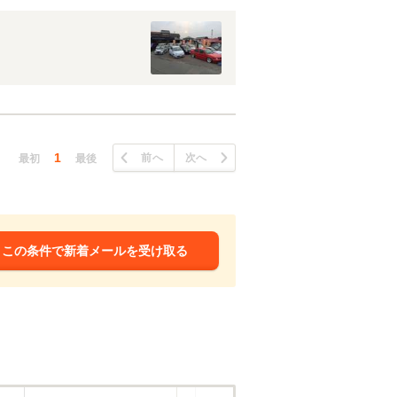
1
前へ
次へ
最初
最後
この条件で新着メールを受け取る