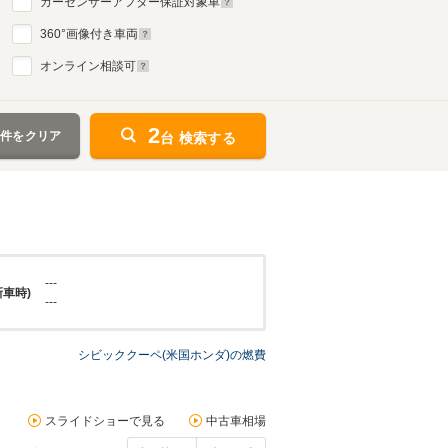
カーセンサーアフター保証対象車
360
°画像付き車両
オンライン相談可
2
条件をクリア
台 検索する
---
新車時)
---
シビッククーペ(米国ホンダ)の燃費
スライドショーで見る
中古車相場