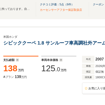
クチコミ評価：
5
点（
9
件）
クーポン
創業1986年以来、1台1台品質に拘っております。自社整備工場完備・全車保証付です。
カーセンサーアフター保証取扱店
米国ホンダ
シビッククーペ 1.8 サンルーフ車高調社外アーム
2007
年式
支払総額
車両本体価格
138
125
2026(
車検
.0
万円
万円
保証無
保証
139
A
プラン
万円
1800C
排気量
お気に入り