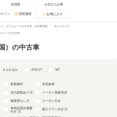
車買取
お役立ち記事
ログイン
閲覧履歴
お気に入り
ーフ・ガラスルーフの中古車・中古車情報
サイトマップ
スルーフの中古車
国）の中古車
ミッション
AT/CVT
MT
新着物件
未登録車
支払総額あり
メーカー系販売店
修復歴なし
クーポン付き
車両品質評価書
購入プラン付き
付き