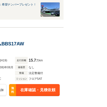
：希望ナンバープレゼント！
BBS17AW
15.7
(H19)
万km
走行距離
R08)年08月
なし
修復歴
法定整備付
整備
C
フロア5AT
ミッション
無
在庫確認・見積依頼
追加
料