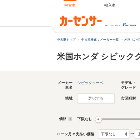
中古車
輸入車
中古車トップ
中古車検索：メーカー一覧
米国ホンダ
米国ホンダ シビック
メーカー
シビッククーペ
モデル・
車名
グレード
地域
市区町村
選択する
価格
下限なし
〜
ローン月々支払い価格