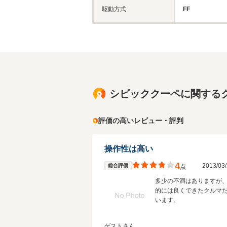
駆動方式
FF
シビッククーペに関する
評価の高いレビュー・評判
操作性は高い
4
2013/0
総合評価
点
多少の不満はありますが
的には良くできたクルマ
います。
ゲストさん