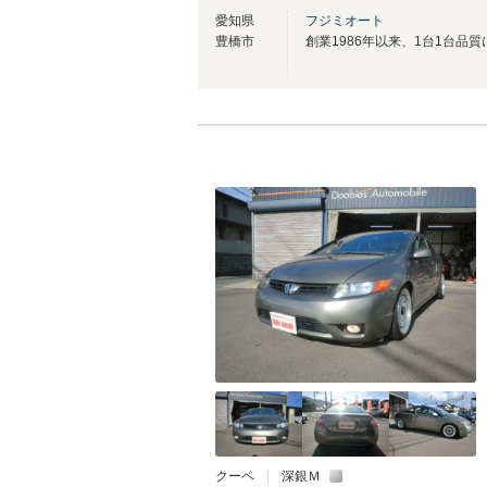
愛知県
フジミオート
豊橋市
クーペ
深銀Ｍ