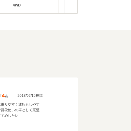
4WD
4
2013/02/15投稿
点
に乗りやすく運転もしやす
で普段使いの車として完璧
すすめしたい