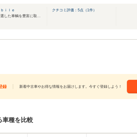
ｏｂｉｌｅ
クチコミ評価：
5
点（
1
件）
輸入車から国産軽自動車まで厳選した車輌を豊富に取り揃えております♪
登録
新着中古車やお得な情報をお届けします。今すぐ登録しよう！
る車種を比較