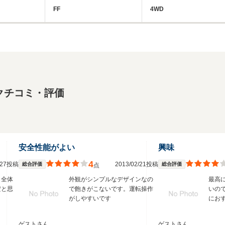
FF
4WD
クチコミ・評価
安全性能がよい
興味
4
3/27投稿
2013/02/21投稿
総合評価
総合評価
点
、全体
外観がシンプルなデザインなの
最高
だと思
で飽きがこないです。運転操作
いの
がしやすいです
にお
ゲストさん
ゲストさん