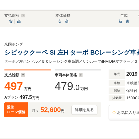
支払総額
本体価格
年式
安
高
安
高
新
古
米国ホンダ
シビッククーペ Si 左H ターボ BCレーシング
2019
年式
支払総額
車両本体価格
497
479
車検整
車検
.0
万円
万円
保証付
保証
497.5
A
プラン
万円
1500C
排気量
通常
52,600
詳細を見る
月々
円
ローン価格
お気に入り