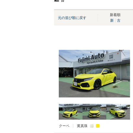
台
新着順
元の並び順に戻す
新
古
クーペ
黄真珠