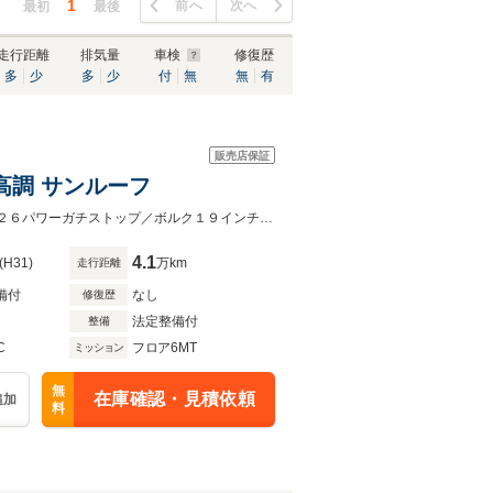
1
前へ
次へ
最初
最後
走行距離
排気量
車検
修復歴
多
少
多
少
付
無
無
有
販売店保証
車高調 サンルーフ
ターボ／左ハンドル／ＢＣレーシング車高調／サンルーフ/INVIDIAマフラー／３２６パワーガチストップ／ボルク１９インチ／バックカメラ／ブルートゥース/カープレイ
4.1
(H31)
万km
走行距離
備付
なし
修復歴
法定整備付
整備
C
フロア6MT
ミッション
無
在庫確認・見積依頼
追加
料