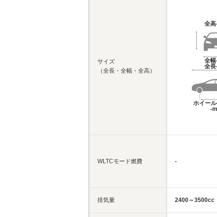
全高
全幅
サイズ
全長
（全長・全幅・全高）
ホイール
-
WLTCモード燃費
-
排気量
2400～3500cc