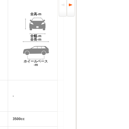
全高
-m
全幅
-m
全長
-m
ホイールベース
-m
-
3500cc