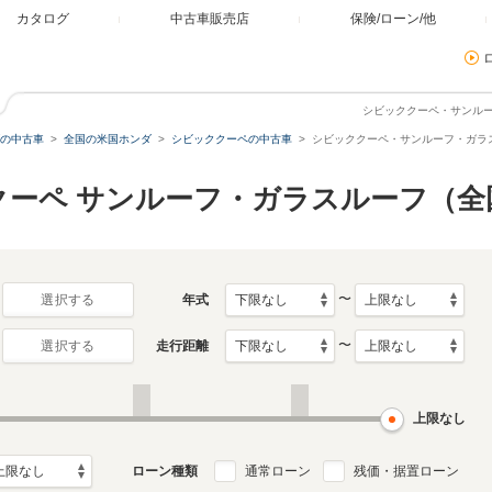
カタログ
中古車販売店
保険/ローン/他
シビッククーペ・サンル
の中古車
全国の米国ホンダ
シビッククーペの中古車
シビッククーペ・サンルーフ・ガラ
クーペ サンルーフ・ガラスルーフ（全
〜
年式
選択する
〜
走行距離
選択する
上限なし
ローン種類
通常ローン
残価・据置ローン