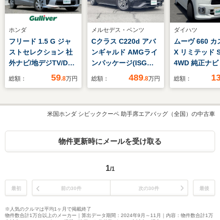
ホンダ
メルセデス・ベンツ
ダイハツ
フリード 1.5 G ジャ
Cクラス C220d アバ
ムーヴ 660 
ストセレクション 社
ンギャルド AMGライ
X リミテッド SA
外ナビ/地デジTV/DVD
ンパッケージ(ISG搭
4WD 純正ナ
再生/Bluetooth/バッ
載モデル)ディーゼル
セグTV ド
59
489
1
総額：
.8
万円
総額：
.8
万円
総額：
クカメラ/パワースラ
ターボ MP202301 禁
バックカメラ
イドドア/HIDオートラ
煙車/純ナビ/全周
前席シートヒ
イト/スマートキー/ス
囲/HUD/BSM/温
アイドリング
米国ホンダ シビッククーペ 助手席エアバッグ（全国）の中古車
テアリングリモコン/
席/ETC2.0
プ プッシュ
フロアマット/ドアバ
ト 純正フロ
イザー/横滑り防止装
ト 純正14イ
物件更新時にメールを受け取る
置/禁煙車
AW フォグラ
1
/1
最初
前の30件
次の30件
最後
※人気のクルマは平均1ヶ月で掲載終了
物件数合計1万台以上のメーカー｜算出データ期間：2024年9月～11月｜内容：物件数合計1万