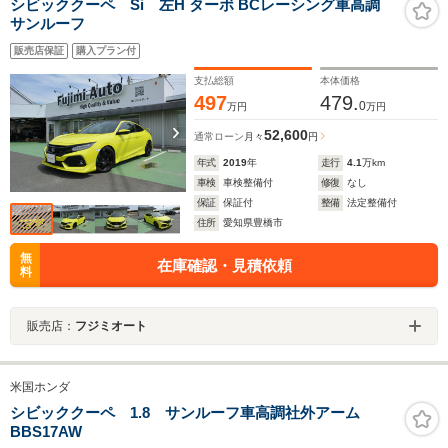
シビッククーペ Si 左H ターボ BCレーシング車高調
サンルーフ
販売店保証
購入プラン付
支払総額
本体価格
497
479.
0
万円
万円
52,600
通常ローン
月々
円
年式
2019
年
走行
4.1
万km
車検
車検整備付
修復
なし
保証
保証付
整備
法定整備付
住所
愛知県豊橋市
無
在庫確認・見積依頼
料
販売店：
フジミオート
米国ホンダ
シビッククーペ 1.8 サンルーフ車高調社外アーム
BBS17AW