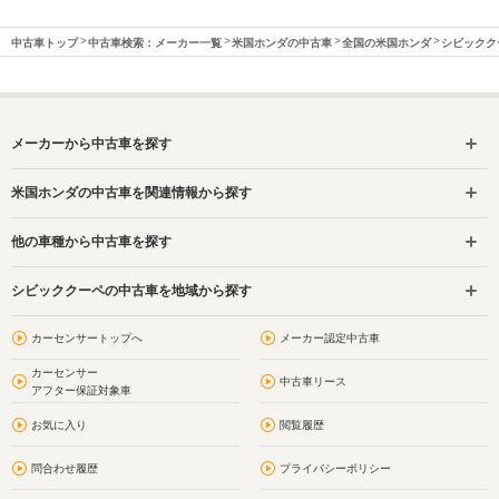
中古車トップ
中古車検索：メーカー一覧
米国ホンダの中古車
全国の米国ホンダ
シビックク
メーカーから中古車を探す
米国ホンダの中古車を関連情報から探す
他の車種から中古車を探す
シビッククーペの中古車を地域から探す
カーセンサートップへ
メーカー認定中古車
カーセンサー
中古車リース
アフター保証対象車
お気に入り
閲覧履歴
問合わせ履歴
プライバシーポリシー