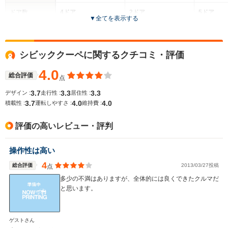
ドア数
4ドア
2ドア
5ドア
▼
全てを表示する
全高
全高
-m
-m
-
シビッククーペに関するクチコミ・評価
4.0
総合評価
点
全幅
全幅
サイズ
-m
-m
-
3.7
3.3
3.3
デザイン :
走行性 :
居住性 :
全長
全長
(全長x全幅x全高)
3.7
4.0
4.0
積載性 :
運転しやすさ :
維持費 :
-m
-m
評価の高いレビュー・評判
ホイールベース
ホイールベース
ホイー
操作性は高い
-m
-m
4
総合評価
2013/03/27投稿
点
多少の不満はありますが、全体的には良くできたクルマだ
と思います。
WLTCモード
-
-
-
燃費
ゲストさん