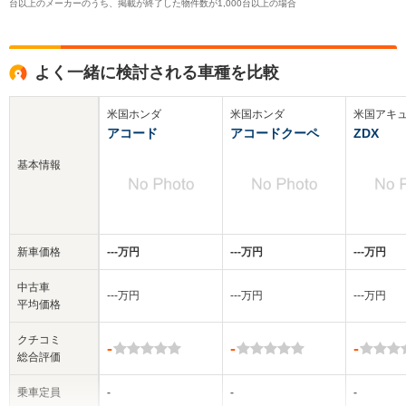
台以上のメーカーのうち、掲載が終了した物件数が1,000台以上の場合
よく一緒に検討される車種を比較
米国ホンダ
米国ホンダ
米国アキ
アコード
アコードクーペ
ZDX
基本情報
新車価格
‐‐‐万円
‐‐‐万円
‐‐‐万円
中古車
‐‐‐万円
‐‐‐万円
‐‐‐万円
平均価格
クチコミ
-
-
-
総合評価
乗車定員
-
-
-