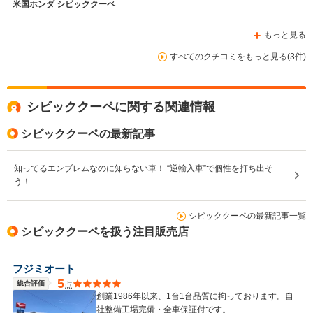
米国ホンダ シビッククーペ
もっと見る
排気量
2400～3500cc
2400～3500cc
3700cc
すべてのクチコミをもっと見る(3件)
駆動方式
FF
FF
4WD
シビッククーペに関する関連情報
シビッククーペの最新記事
知ってるエンブレムなのに知らない車！ “逆輸入車”で個性を打ち出そ
う！
シビッククーペの最新記事一覧
シビッククーペを扱う注目販売店
フジミオート
5
総合評価
点
創業1986年以来、1台1台品質に拘っております。自
社整備工場完備・全車保証付です。