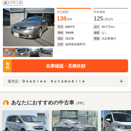
購入プラン付
支払総額
本体価格
138
125.
0
万円
万円
年式
2007
年
走行
15.7
万km
車検
'26/08
修復
なし
保証
保証無
整備
法定整備付
住所
福岡県筑紫野市
無
在庫確認・見積依頼
料
販売店：
Ｄｏｏｂｉｅｓ Ａｕｔｏｍｏｂｉｌｅ
あなたにおすすめの中古車
［PR］