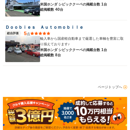
1
米国ホンダ シビッククーペの
掲載台数
台
40
総掲載数
台
Ｄｏｏｂｉｅｓ Ａｕｔｏｍｏｂｉｌｅ
5
総合評価
点
輸入車から国産軽自動車まで厳選した車輌を豊富に取
り揃えております♪
1
米国ホンダ シビッククーペの
掲載台数
台
8
総掲載数
台
ページトップへ