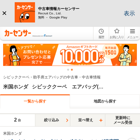
中古車情報カーセンサー
表示
Recruit Co., Ltd.
無料 － Google Play
履歴
お気に入り
メニュー
シビッククーペ・助手席エアバッグの中古車・中古車情報
米国ホンダ シビッククーペ エアバッグ(助手席)
一覧から探す
地図から探す
更新時に
2
絞り込み
並べ替え
台
メール受信
米国ホンダ