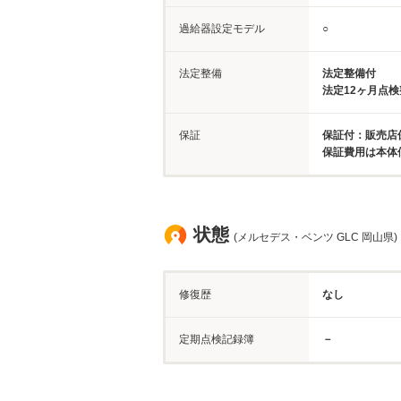
過給器設定モデル
○
法定整備
法定整備付
法定12ヶ月点
保証
保証付：販売店
保証費用は本体
状態
(メルセデス・ベンツ GLC 岡山県)
修復歴
なし
定期点検記録簿
－