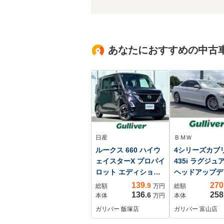
あなたにおすすめの中古
日産
ＢＭＷ
ルークス 660 ハイウ
4シリーズカブ
ェイスターX プロパイ
435i ラグジュ
ロット エディション
ヘッドアップデ
禁煙車 純正9インチ
プレイ サドル
139
270
.9
総額
万円
総額
ナビ プロパイロッ
ウンダコタレザ
136
258
.6
本体
万円
本体
ト レーダークルー
ート レーダー
ガリバー 飯塚店
ガリバー 富山店
ズコントロール エ
ーズコントロ