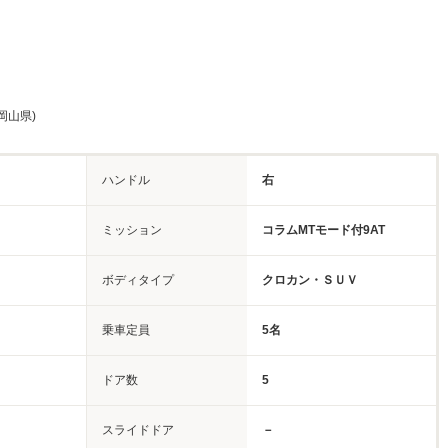
岡山県)
ハンドル
右
ミッション
コラムMTモード付9AT
ボディタイプ
クロカン・ＳＵＶ
乗車定員
5名
ドア数
5
スライドドア
－