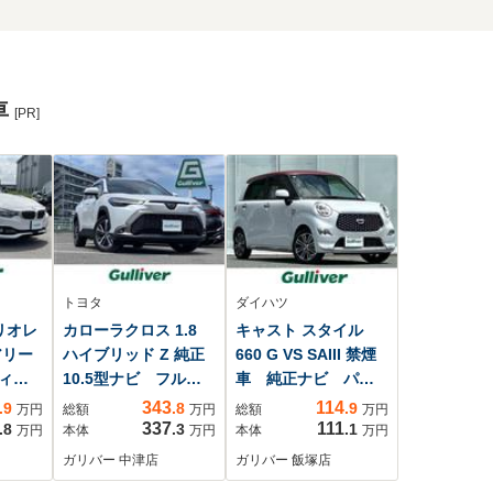
車
[PR]
トヨタ
ダイハツ
リオレ
カローラクロス 1.8
キャスト スタイル
アリー
ハイブリッド Z 純正
660 G VS SAIII 禁煙
ィス
10.5型ナビ フルセ
車 純正ナビ パノ
ブラ
グ バックカメラ
ラマミックビューモ
343
114
.9
.8
.9
万円
総額
万円
総額
万円
ーシ
ETC2.0 純正前後ド
ニター プリクラッ
337
111
.8
.3
.1
万円
本体
万円
本体
万円
クル
ラレコ 衝突被害軽
シュセーフティ レ
ガリバー 中津店
ガリバー 飯塚店
ール
減ブレーキ アダプ
ーンキープアシス