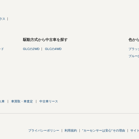
ラス
駆動方式から中古車を探す
色から
ッド
GLCの2WD
GLCの4WD
ブラック
ブルー(
入車
車買取・車査定
中古車リース
プライバシーポリシー
利用規約
"カーセンサーは安心"その理由
サイ