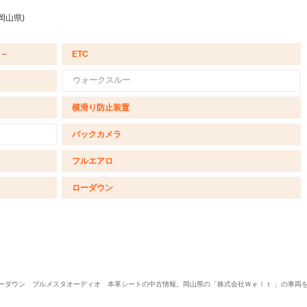
岡山県)
/－
ETC
ウォークスルー
横滑り防止装置
バックカメラ
フルエアロ
ローダウン
 22AWローダウン ブルメスタオーディオ 本革シートの中古情報。岡山県の「株式会社Ｗｅｌｔ 」の車