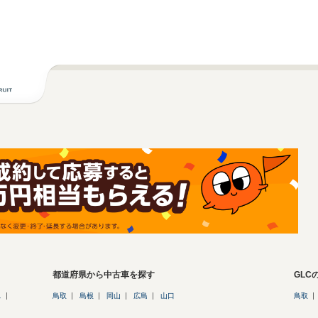
都道府県から中古車を探す
GLC
ス
鳥取
島根
岡山
広島
山口
鳥取