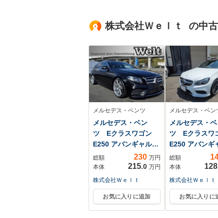
マージェンシーブレ
衝突軽減ブレ
ーキ アラウンドビ
レーンキープ 
ューモニター 両側
株式会社Ｗｅｌｔ の中
ナビ フルセ
パワースライドド
BT MSV バ
ア LEDヘッドライ
メラ 前後コー
ト オートライト
センサー
純正AW
メルセデス・ベンツ
メルセデス・ベン
メルセデス・ベン
メルセデス・ベ
ツ Eクラスワゴン
ツ Eクラス
E250 アバンギャルド
E250 アバン
ス...
230
1
総額
万円
総額
215
128
.0
本体
万円
本体
株式会社Ｗｅｌｔ
株式会社Ｗｅｌｔ
お気に入りに追加
お気に入りに