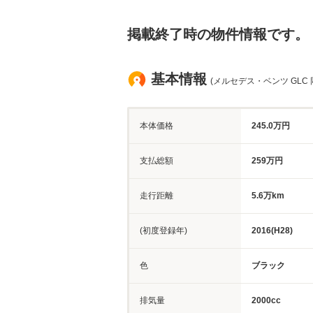
掲載終了時の物件情報です。
基本情報
(メルセデス・ベンツ GLC 
本体価格
245.0万円
支払総額
259万円
走行距離
5.6万km
(初度登録年)
2016(H28)
色
ブラック
排気量
2000cc