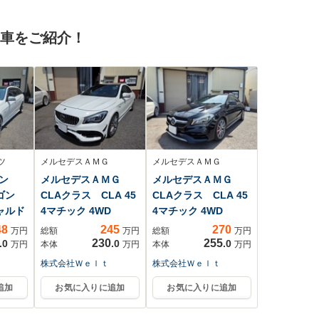
ーキ
ティブクルーズコン
ト オートハイビー
純正
トロール ブライン
ム ETC ステアリ
古車をご紹介！
グTV
ドスポットモニタ
ングリモコン プッ
ックカ
ー レーンキープア
シュスタート スマ
ナー
シスト クリアラン
ートキー LEDヘッ
スソナー
ドライト 純正AW
ツ
メルセデスＡＭＧ
メルセデスＡＭＧ
ン
メルセデスＡＭＧ
メルセデスＡＭＧ
ワゴン
CLAクラス CLA 45
CLAクラス CLA 45
ギャルド
4マチック 4WD
4マチック 4WD
48
245
270
万円
総額
万円
総額
万円
230
255
.0
.0
.0
万円
本体
万円
本体
万円
株式会社Ｗｅｌｔ
株式会社Ｗｅｌｔ
追加
お気に入りに追加
お気に入りに追加