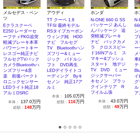
メルセデス・ベン
アウディ
ホンダ
ホ
ツ
TT クーペ 1.8
N-ONE 660 G SS
N
パッケージ あんし
Eクラスクーペ
TFSI 最終モデル
6
んパッケージ 追
E250 レーダーセ
RSタイプカーボン
ン
突軽減ブレーキ
ーフティPKG追突
ウィング純 HDD
ブ
ナビ バックカメ
軽減ブレーキ本革
ナビ フルセグ
ス
ラ クロススピー
パワーシートキー
TV Bluetoothハン
ー
ド16INアルミ ス
レスゴー純正ナビ
ズフリー&ミュー
メ
マキー&プッシュ
フルセグTVバック
ジック パドルシ
車
スタート 地デジ
カメラBluetoothハ
フト DVD再生
テ
TV DVD ミュー
ンズフリー&音
LEDデイライトコ
Bl
ジックサーバー
楽 前後パークト
ーディング Byキ
イ
キセノン ブラッ
ロニックセンサー
セノン 純正17ア
グ
クインテリア R
LEDライト純正18
ルミ
ル
フイルム張
アルミDSRC
ア
105.0
万円
本体：
43.0
万円
137.0
万円
116
万円
本体：
本体：
総額：
49
万円
148
万円
総額：
総額：