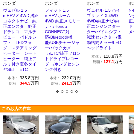
ホンダ
ホンダ
ホンダ
ホ
ヴェゼル 1.5
フィット 1.5
ヴェゼル 1.5 ハイ
N-
e:HEV Z 4WD 純正
e:HEV ホーム
ブリッド X 4WD
ン
コネクトナビ 純
4WD 純正メモリー
4WD/純正ナビ/純
正
正エンスタ 純正
ナビ/Honda
正エンジンスター
ド
ドラレコ マルチ
CONNECT対
ター/パドルシフト
メ
ビュー パドルシ
応/Bluetooth機
減速セレクター/電
フト LEDフォ
能/USBチャージャ
動格納ミラー/LED
グ ステアリング
ー/バックカメ
ヘッドライト
ヒーター シート
ラ/ETC/純正フロン
118.8
万円
本体：
ヒーター 純正ア
トドライブレコー
127.1
万円
総額：
ルミ付き夏冬タイ
ダー/ホンダセンシ
ヤSET ETC
ング付き
335.8
万円
232.0
万円
本体：
本体：
344.3
万円
241.3
万円
総額：
総額：
このお店の在庫