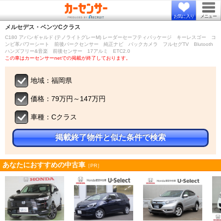
お気に入り
メニュー
メルセデス・ベンツ
Cクラス
C180 アバンギャルド (テノライトグレーM) レーダーセーフティパッケージ キーレスゴー コ
ンビ革パワーシート 前後パークセンサー 純正ナビ バックカメラ フルセグTV Blutooth
ハンズフリー&音楽 前後センサー 17アルミ ETC2.0
この車はカーセンサーnetでの掲載が終了しております。
地域：福岡県
価格：79万円～147万円
車種：Cクラス
掲載終了物件と似た条件で検索
あなたにおすすめの中古車
［PR］