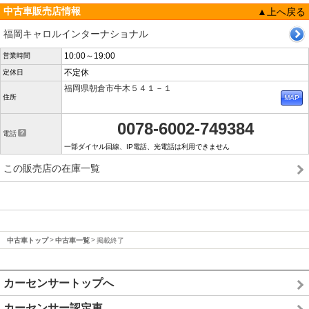
中古車販売店情報
▲上へ戻る
福岡キャロルインターナショナル
10:00～19:00
営業時間
不定休
定休日
福岡県朝倉市牛木５４１－１
住所
0078-6002-749384
電話
一部ダイヤル回線、IP電話、光電話は利用できません
この販売店の在庫一覧
中古車トップ
中古車一覧
掲載終了
カーセンサートップへ
カーセンサー認定車