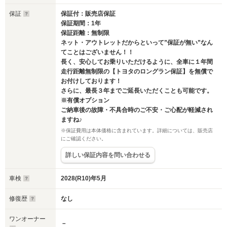
保証
保証付：販売店保証
保証期間：1年
保証距離：無制限
ネット・アウトレットだからといって”保証が無い”なん
てことはございません！！
長く、安心してお乗りいただけるように、全車に１年間
走行距離無制限の【トヨタのロングラン保証】を無償で
お付けしております！
さらに、最長３年までご延長いただくことも可能です。
※有償オプション
ご納車後の故障・不具合時のご不安・ご心配が軽減され
ますね♪
※保証費用は本体価格に含まれています。詳細については、販売店
にご確認ください。
詳しい保証内容を問い合わせる
車検
2028(R10)年5月
修復歴
なし
ワンオーナー
－