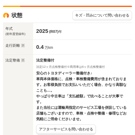
状態
キズ・凹みについて問い合わせる
年式
2025
(R07)
年
(初年度登録年)
走行距離
0.4
万km
法定整備
法定整備付
法定12ヶ月点検整備付※商用車は6ヶ月点検整備付
安心のトヨタディーラー整備付き♪
車両本体価格に、点検・車検整備費用が含まれておりま
す。お客様負担でお支払いいただく場合、かなり高額な
ことも…。
やっぱり中古車は「支払総額」で比べることが大事で
す。
また当社には運輸局指定のサービス工場を併設している
店舗もございますので、車検・点検や整備・修理などお
気軽にご用命くださいませ。
アフターサービスを問い合わせる