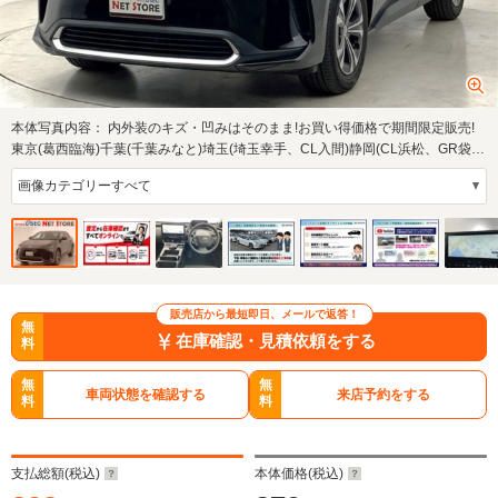
本体写真内容：
内外装のキズ・凹みはそのまま!お買い得価格で期間限定販売!
東京(葛西臨海)千葉(千葉みなと)埼玉(埼玉幸手、CL入間)静岡(CL浜松、GR袋
井)愛知(東海…
販売店から最短即日、メールで返答！
無
在庫確認・見積依頼をする
料
無
無
車両状態を確認する
来店予約をする
料
料
支払総額(税込)
本体価格(税込)