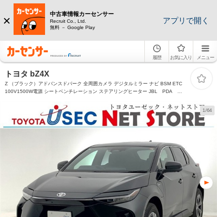
中古車情報カーセンサー
アプリで開く
Recruit Co., Ltd.
無料 － Google Play
履歴
お気に入り
メニュー
トヨタ bZ4X
Z （ブラック）アドバンスドパーク 全周囲カメラ デジタルミラー ナビ BSM ETC
100V1500W電源 シートベンチレーション ステアリングヒーター JBL PDA
RCTA RCD RSA 安心降車アシスト 後方接近告知 周辺車両接近時サポート
1/64