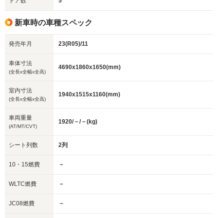
ドア数
5
新車時の車種スペック
発売年月
23(R05)/11
車体寸法
4690x1860x1650(mm)
(全長x全幅x全高)
室内寸法
1940x1515x1160(mm)
(全長x全幅x全高)
車両重量
1920/－/－(kg)
(AT/MT/CVT)
シート列数
2列
10・15燃費
－
WLTC燃費
－
JC08燃費
－