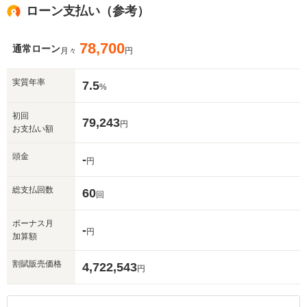
ローン支払い（参考）
78,700
通常ローン
月々
円
実質年率
7.5
%
初回
79,243
円
お支払い額
頭金
-
円
総支払回数
60
回
ボーナス月
-
円
加算額
割賦販売価格
4,722,543
円