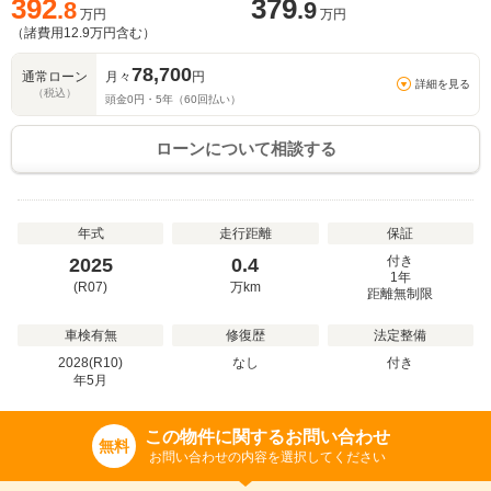
392
379
.8
.9
万円
万円
（諸費用
12.9
万円含む）
78,700
通常ローン
月々
円
詳細を見る
（税込）
頭金
0
円・
5
年（
60
回払い）
ローンについて相談する
年式
走行距離
保証
付き
2025
0.4
1年
(R07)
万
km
距離無制限
車検有無
修復歴
法定整備
2028(R10)
なし
付き
年
5
月
この物件に関するお問い合わせ
無料
お問い合わせの内容を選択してください