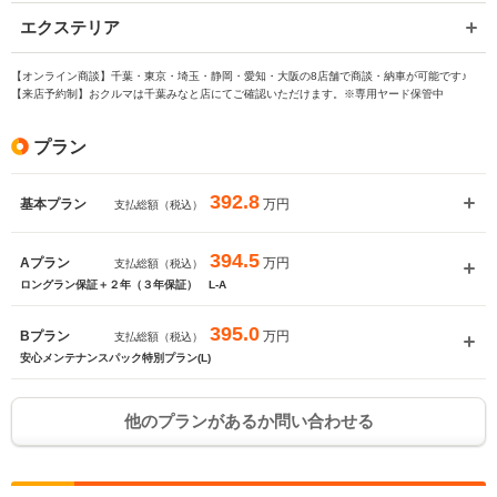
エクステリア
【オンライン商談】千葉・東京・埼玉・静岡・愛知・大阪の8店舗で商談・納車が可能です♪
【来店予約制】おクルマは千葉みなと店にてご確認いただけます。※専用ヤード保管中
プラン
392.8
万円
基本プラン
支払総額（税込）
394.5
万円
Aプラン
支払総額（税込）
ロングラン保証＋２年（３年保証） L-A
395.0
万円
Bプラン
支払総額（税込）
安心メンテナンスパック特別プラン(L)
他のプランがあるか問い合わせる