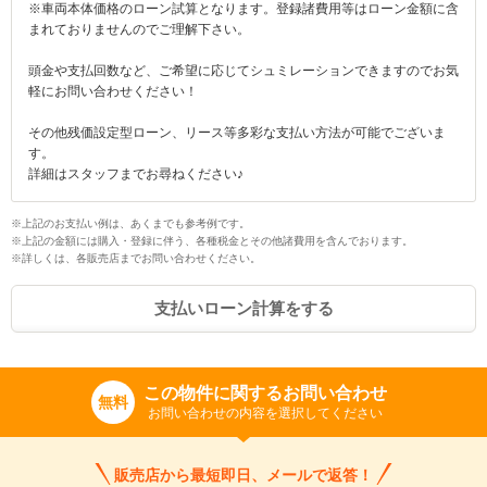
※車両本体価格のローン試算となります。登録諸費用等はローン金額に含
まれておりませんのでご理解下さい。
頭金や支払回数など、ご希望に応じてシュミレーションできますのでお気
軽にお問い合わせください！
その他残価設定型ローン、リース等多彩な支払い方法が可能でございま
す。
詳細はスタッフまでお尋ねください♪
入力途中の情報を保存しますか？
※上記のお支払い例は、あくまでも参考例です。
※上記の金額には購入・登録に伴う、各種税金とその他諸費用を含んでおります。
※詳しくは、各販売店までお問い合わせください。
※次回問い合わせをする際に自動入力されます
※保存された情報は
90
日で破棄されます
支払いローン計算をする
いいえ
はい
この物件に関するお問い合わせ
無料
お問い合わせの内容を選択してください
販売店から最短即日、メールで返答！