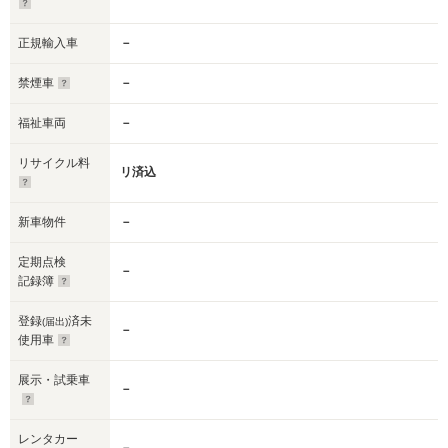
正規輸入車
－
禁煙車
－
福祉車両
－
リサイクル料
リ済込
新車物件
－
定期点検
－
記録簿
登録
済未
(届出)
－
使用車
展示・試乗車
－
レンタカー