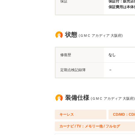
保証
保証付：販売店保
保証費用は本体
状態
(ＧＭＣ アカディア 大阪府)
修復歴
なし
定期点検記録簿
－
装備仕様
(ＧＭＣ アカディア 大阪府)
キーレス
CD/MD：CD
カーナビ / TV：メモリー他 / フルセグ