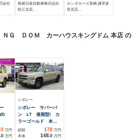
式会社
島根日産自動車株式会社
ホンダカーズ長崎 諫早多
松江北店…
良見店…
ＮＧ ＤＯＭ カーハウスキングドム 本店 の
シボレー
ニー
シボレー サバーバ
WD
ン LT 後期型! カ
ラーゴールド 本革
シ...
03
178
万円
総額
万円
148
.0
.0
万円
本体
万円