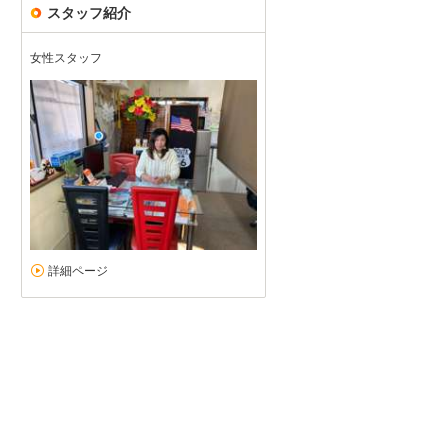
スタッフ紹介
女性スタッフ
詳細ページ
Jeep チェロキーXJ 購入
5
5
5
5
接客：
雰囲気：
アフター：
品質：
総合評価
点
他県からの購入でしたが安心して購入できます！ 納車日までは直接店
らないことがあれば担当者が、車の状態や不安な点に関しては整備士
ジープ チェロキー（2025/06購入）
2025/06/17投稿
しのさん