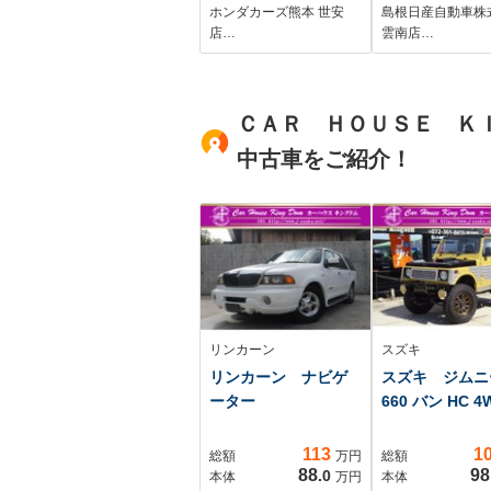
ホンダカーズ熊本 世安
島根日産自動車株
店…
雲南店…
ＣＡＲ ＨＯＵＳＥ ＫＩ
中古車をご紹介！
リンカーン
スズキ
リンカーン ナビゲ
スズキ ジム
ーター
660 バン HC 4
113
1
総額
万円
総額
88
98
.0
本体
万円
本体