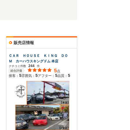
販売店情報
ＣＡＲ ＨＯＵＳＥ ＫＩＮＧ ＤＯ
Ｍ カーハウスキングドム 本店
244
クチコミ件数
件
5
総合評価
点
5
5
5
5
接客：
雰囲気：
アフター：
品質：