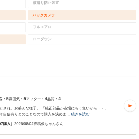
横滑り防止装置
バックカメラ
フルエアロ
ローダウン
5
5
4
4
客：
雰囲気：
アフター：
品質：
とされ、お盛んな様子。 「純正部品が市場にもう無いから・・」
そ自信有りとのことなので購入を決めま…
続きを読む
07購入）
2026/08/04投稿
俊ちゃんさん