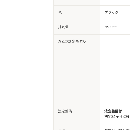
色
ブラック
排気量
3600cc
過給器設定モデル
－
法定整備
法定整備付
法定24ヶ月点