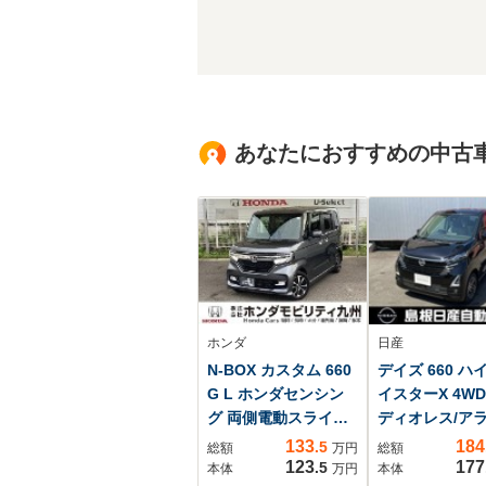
あなたにおすすめの中古
ホンダ
日産
N-BOX カスタム 660
デイズ 660 ハ
G L ホンダセンシン
イスターX 4WD
グ 両側電動スライド
ディオレス/ア
ドア 純正ナビ フ
ドビューモニタ
133
184
.5
総額
万円
総額
ルセグ ETC
123
177
.5
本体
万円
本体