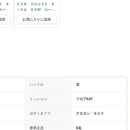
Ｅ Ｋ
ＣＡＲ ＨＯＵＳＥ Ｋ
カーハ
ＩＮＧ ＤＯＭ カーハ
店
ウスキングドム 本店
追加
お気に入りに追加
ハンドル
左
ミッション
フロア6AT
ボディタイプ
クロカン・ＳＵＶ
乗車定員
8名