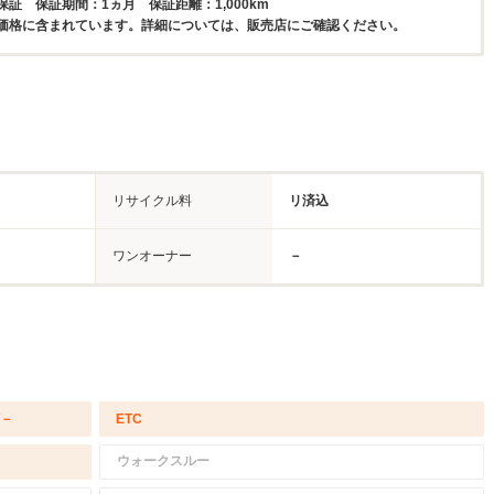
証 保証期間：1ヵ月 保証距離：1,000km
価格に含まれています。詳細については、販売店にご確認ください。
リサイクル料
リ済込
ワンオーナー
－
/－
ETC
ウォークスルー