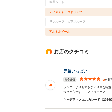
本革シート
ディスチャージドランプ
サンルーフ・ガラスルーフ
アルミホイール
お店のクチコミ
元気いっぱい
5
接
総合評価
点
が、丁度乗り換え時
ランクルよりも大きなアメ車を得意
云々と言わずに、アフターケアにこ
キャデラック エスカレード（2026/