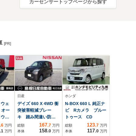
カーセンサートップページから探す
車
[PR]
日産
ホンダ
イウェ
デイズ 660 X 4WD 衝
N-BOX 660 L 純正ナ
 オー
突被害軽減ブレー
ビ Rカメラ ブルー
ラウン
キ 踏み間違い防止
トゥース CD
ー
付き
167
123
.6
.7
.7
万円
総額
万円
総額
万円
158
117
.1
.0
.0
万円
本体
万円
本体
万円