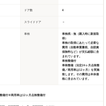
ドア数
4
スライドドア
－
車検
車検残：無（購入時に新規取
得）
車検の取得にあたって必要な
費用（自動車重量税、自賠責
保険料など）が支払総額に含
まれています。
車検整備付
車検整備（法定24ヶ月点検整
備／商用車は12ヶ月）を実施
致します。その費用は本体価
格に含まれています。
検整備付※商用車は12ヶ月点検整備付