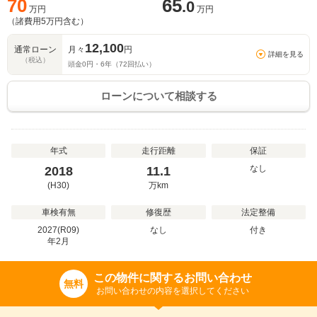
70
65
.0
万円
万円
（諸費用
5
万円含む）
12,100
通常ローン
月々
円
詳細を見る
（税込）
頭金
0
円・
6
年（
72
回払い）
ローンについて相談する
年式
走行距離
保証
なし
2018
11.1
(H30)
万
km
車検有無
修復歴
法定整備
2027(R09)
なし
付き
年
2
月
この物件に関するお問い合わせ
無料
お問い合わせの内容を選択してください