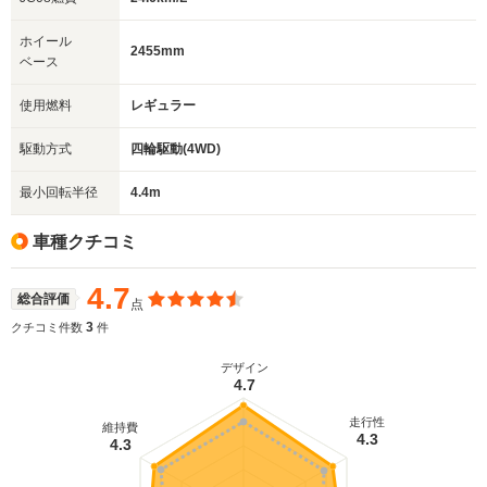
ホイール
2455mm
ベース
使用燃料
レギュラー
駆動方式
四輪駆動(4WD)
最小回転半径
4.4m
車種クチコミ
4.7
総合評価
点
3
クチコミ件数
件
デザイン
4.7
走行性
維持費
4.3
4.3