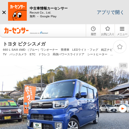
中古車情報カーセンサー
アプリで開く
Recruit Co., Ltd.
無料 － Google Play
履歴
お気に入り
メニュー
トヨタ ピクシスメガ
660 L SAIII 4WD （ブルー）ワンオーナー 禁煙車 LEDライト・フォグ 純正ナビ
TV バックカメラ ETC ドラレコ 両側パワースライドドア シートヒーター ア
イドリングストップ
1/72