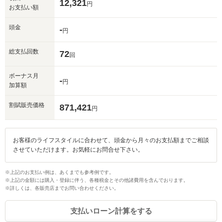
12,321
円
お支払い額
頭金
-
円
総支払回数
72
回
ボーナス月
-
円
加算額
割賦販売価格
871,421
円
お客様のライフスタイルに合わせて、頭金から月々のお支払額までご相談
させていただけます。お気軽にお問合せ下さい。
※上記のお支払い例は、あくまでも参考例です。
※上記の金額には購入・登録に伴う、各種税金とその他諸費用を含んでおります。
※詳しくは、各販売店までお問い合わせください。
支払いローン計算をする