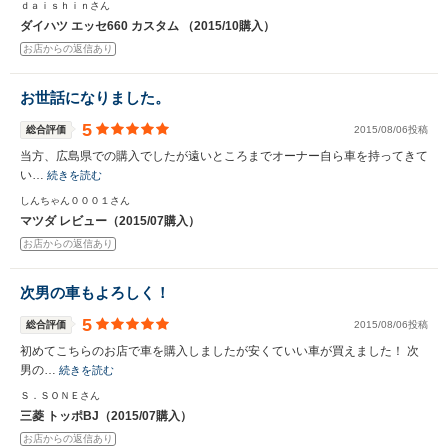
ｄａｉｓｈｉｎさん
ダイハツ エッセ660 カスタム （2015/10購入）
お店からの返信あり
お世話になりました。
5
総合評価
2015/08/06投稿
当方、広島県での購入でしたが遠いところまでオーナー自ら車を持ってきて
い…
続きを読む
しんちゃん０００１さん
マツダ レビュー（2015/07購入）
お店からの返信あり
次男の車もよろしく！
5
総合評価
2015/08/06投稿
初めてこちらのお店で車を購入しましたが安くていい車が買えました！ 次
男の…
続きを読む
Ｓ．ＳＯＮＥさん
三菱 トッポBJ（2015/07購入）
お店からの返信あり