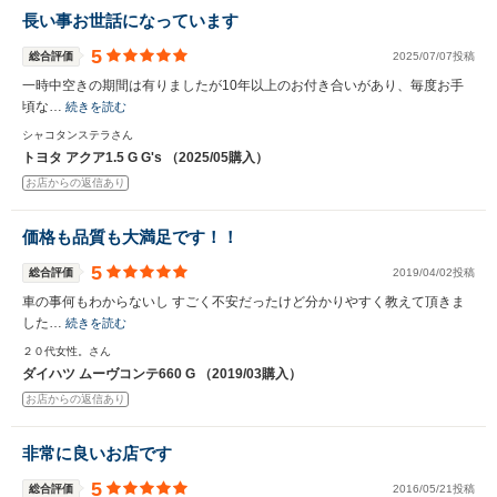
長い事お世話になっています
5
総合評価
2025/07/07投稿
一時中空きの期間は有りましたが10年以上のお付き合いがあり、毎度お手
頃な…
続きを読む
シャコタンステラさん
トヨタ アクア1.5 G G's （2025/05購入）
お店からの返信あり
価格も品質も大満足です！！
5
総合評価
2019/04/02投稿
車の事何もわからないし すごく不安だったけど分かりやすく教えて頂きま
した…
続きを読む
２０代女性。さん
ダイハツ ムーヴコンテ660 G （2019/03購入）
お店からの返信あり
非常に良いお店です
5
総合評価
2016/05/21投稿