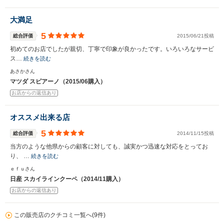
大満足
5
総合評価
2015/06/21投稿
初めてのお店でしたが親切、丁寧で印象が良かったです。いろいろなサービ
ス…
続きを読む
あさかさん
マツダ スピアーノ（2015/06購入）
お店からの返信あり
オススメ出来る店
5
総合評価
2014/11/15投稿
当方のような他県からの顧客に対しても、誠実かつ迅速な対応をとってお
り、 …
続きを読む
ｅｆｕさん
日産 スカイラインクーペ（2014/11購入）
お店からの返信あり
この販売店のクチコミ一覧へ(9件)