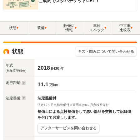
ご成約でスタバチケットGET！
販売店
車種
中古車
状態
装備
情報
スペック
比較表
状態
キズ・凹みについて問い合わせる
年式
2018
(H30)
年
(初年度登録年)
走行距離
11.1
万km
法定整備
法定整備付
法定12ヶ月点検整備付※商用車は6ヶ月点検整備付
整備士による点検整備をして悪い部品を交換して記録簿
を付けてお渡しします。
アフターサービスを問い合わせる