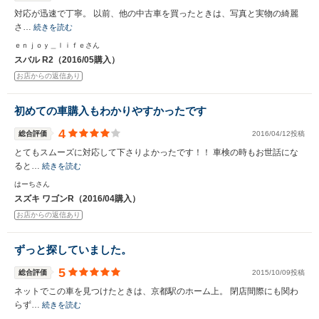
対応が迅速で丁寧。 以前、他の中古車を買ったときは、写真と実物の綺麗
さ…
続きを読む
ｅｎｊｏｙ＿ｌｉｆｅさん
スバル R2（2016/05購入）
お店からの返信あり
初めての車購入もわかりやすかったです
4
総合評価
2016/04/12投稿
とてもスムーズに対応して下さりよかったです！！ 車検の時もお世話にな
ると…
続きを読む
はーちさん
スズキ ワゴンR（2016/04購入）
お店からの返信あり
ずっと探していました。
5
総合評価
2015/10/09投稿
ネットでこの車を見つけたときは、京都駅のホーム上。 閉店間際にも関わ
らず…
続きを読む