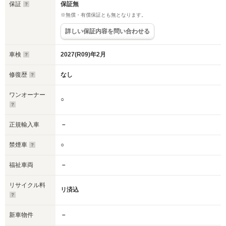
保証
保証無
※無償・有償保証とも無となります。
詳しい保証内容を問い合わせる
車検
2027(R09)年2月
修復歴
なし
ワンオーナー
○
正規輸入車
－
禁煙車
○
福祉車両
－
リサイクル料
リ済込
新車物件
－