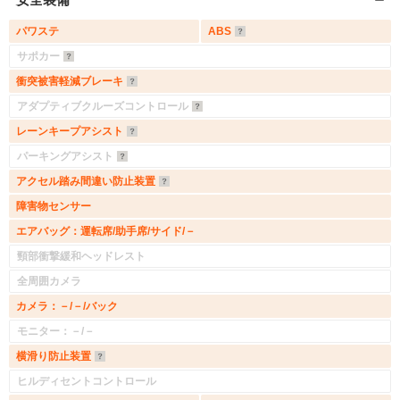
パワステ
ABS
サポカー
衝突被害軽減ブレーキ
アダプティブクルーズコントロール
レーンキープアシスト
パーキングアシスト
アクセル踏み間違い防止装置
障害物センサー
エアバッグ：運転席/助手席/サイド/－
頸部衝撃緩和ヘッドレスト
全周囲カメラ
カメラ：－/－/バック
モニター：－/－
横滑り防止装置
ヒルディセントコントロール