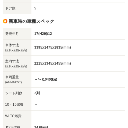
ドア数
5
新車時の車種スペック
発売年月
17(H29)/12
車体寸法
3395x1475x1835(mm)
(全長x全幅x全高)
室内寸法
2215x1345x1455(mm)
(全長x全幅x全高)
車両重量
－/－/1040(kg)
(AT/MT/CVT)
シート列数
2列
10・15燃費
－
WLTC燃費
－
JC08燃費
24.6km/L