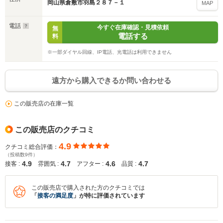
岡山県倉敷市羽島２８７－１
MAP
電話
今すぐ在庫確認・見積依頼
無
電話する
料
※一部ダイヤル回線、IP電話、光電話は利用できません
遠方から購入できるか問い合わせる
この販売店の在庫一覧
この販売店のクチコミ
4.9
クチコミ総合評価：
（投稿数9件）
4.9
4.7
4.6
4.7
接客 :
雰囲気 :
アフター :
品質 :
この販売店で購入された方のクチコミでは
「
接客の満足度
」が特に評価されています