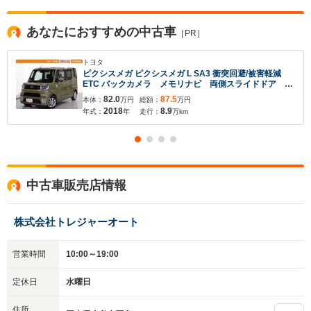
あなたにおすすめの中古車
［PR］
トヨタ
ピクシスメガ ピクシスメガ L SA3 衝突回避/被害軽減
ETC バックカメラ メモリナビ 両側スライドドア ア
イドリングストップ スマートキー
82.0
87.5
本体：
万円
総額：
万円
2018
8.9
年式：
年
走行：
万km
入力途中の情報を保存しますか？
中古車販売店情報
※次回問い合わせをする際に自動入力されます
※保存された情報は
90
日で破棄されます
株式会社トレジャーオート
営業時間
10:00～19:00
いいえ
はい
定休日
水曜日
住所