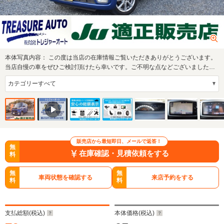
本体写真内容：
この度は当店の在庫情報ご覧いただきありがとうございます。
当店自慢の車をぜひご検討頂けたら幸いです。ご不明な点などございましたら
お気軽にメ…
販売店から最短即日、メールで返答！
無
在庫確認・見積依頼をする
料
無
無
車両状態を確認する
来店予約をする
料
料
支払総額(税込)
本体価格(税込)