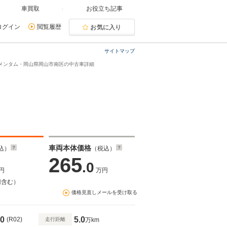
車買取
お役立ち記事
ログイン
閲覧履歴
お気に入り
サイトマップ
4 モメンタム・岡山県岡山市南区の中古車詳細
車両本体価格
込）
（税込）
265
.0
円
万円
円含む）
価格見直しメールを受け取る
0
5.0
(R02)
走行距離
万km