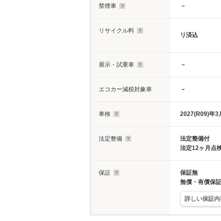
禁煙車
－
リサイクル料
リ済込
展示・試乗車
－
エコカー減税対象車
－
車検
2027(R09)年3
法定整備
法定整備付
法定12ヶ月点
保証
保証無
無償・有償保
詳しい保証内