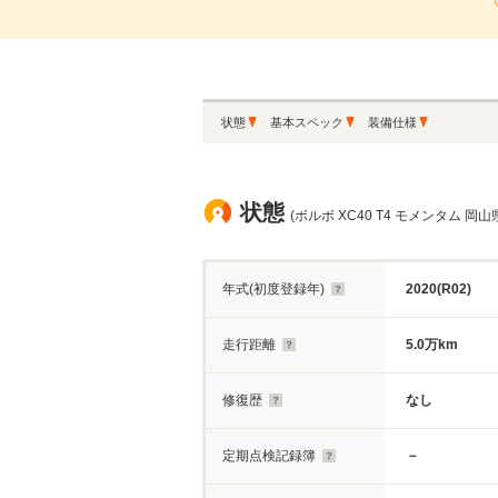
状態
基本スペック
装備仕様
状態
(ボルボ XC40 T4 モメンタム 岡山
年式(初度登録年)
2020(R02)
走行距離
5.0万km
修復歴
なし
定期点検記録簿
－