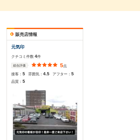
販売店情報
元気印
4
クチコミ件数
件
5
総合評価
点
5
4.5
5
接客：
雰囲気：
アフター：
5
品質：