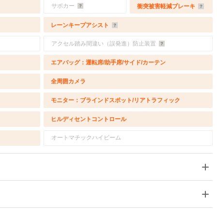
サポカー
衝突被害軽減ブレーキ
レーンキープアシスト
アクセル踏み間違い（誤発進）防止装置
エアバッグ：運転席/助手席/サイド/カーテン
全周囲カメラ
モニター：ブラインドスポット/リアトラフィック
ヒルディセントコントロール
オートマチックハイビーム