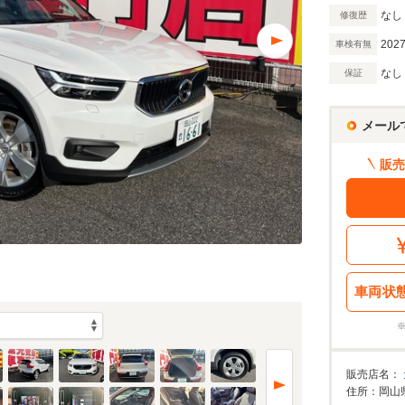
なし
修復歴
2027
車検有無
なし
保証
メール
販売
車両状
販売店名：
住所：岡山