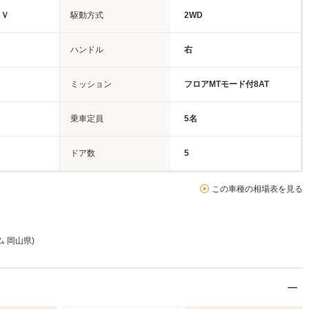
ＵＶ
駆動方式
2WD
ト
ハンドル
右
ミッション
フロアMTモード付8AT
乗車定員
5名
ドア数
5
この車種の相場表を見る
ム 岡山県)