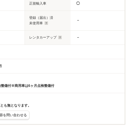
正規輸入車
◯
登録（届出）済
－
未使用車
レンタカーアップ
－
月
検整備付※商用車は6ヶ月点検整備付
証とも無となります。
容を問い合わせる