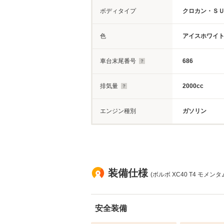
ボディタイプ
クロカン・Ｓ
色
アイスホワイ
車台末尾番号
686
排気量
2000cc
エンジン種別
ガソリン
装備仕様
(ボルボ XC40 T4 モメンタ
安全装備