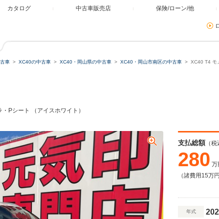
カタログ
中古車販売店
保険/ローン/他
古車
XC40の中古車
XC40・岡山県の中古車
XC40・岡山市南区の中古車
XC40 T
メラ・Pシート （アイスホワイト）
支払総額
（税
280
万
（諸費用15万
202
年式