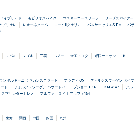
ハイブリッド
モビリオスパイク
マスターエースサーフ
リーザスパイダー
4カブリオレ
レオーネクーペ
マークIIクオリス
パルサーセリエS-RV
パ
S
スバル
スズキ
三菱
ルノー
米国トヨタ
米国サイオン
ＢＬ
ランボルギーニ ウラカンステラート
アウディ Q5
フォルクスワーゲン タイプI
モード
フォルクスワーゲン パサートCC
プジョー 1007
ＢＭＷ X7
アル
 スプリンタートレノ
アルファ ロメオ アルファ156
東海
関西
中国
四国
九州