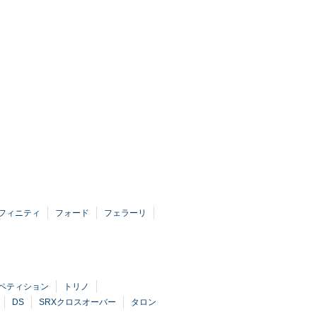
フィニティ
フォード
フェラーリ
ンペティション
トリノ
DS
SRXクロスオーバー
タロン