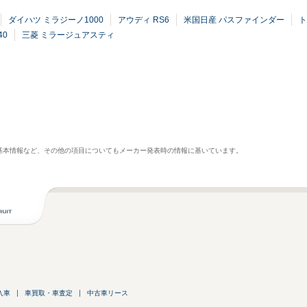
ダイハツ ミラジーノ1000
アウディ RS6
米国日産 パスファインダー
ト
40
三菱 ミラージュアスティ
基本情報など、その他の項目についてもメーカー発表時の情報に基いています。
入車
車買取・車査定
中古車リース