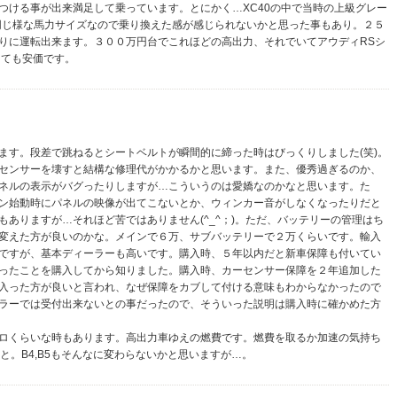
つける事が出来満足して乗っています。とにかく…XC40の中で当時の上級グレー
と同じ様な馬力サイズなので乗り換えた感が感じられないかと思った事もあり。２５
りに運転出来ます。３００万円台でこれほどの高出力、それでいてアウディRSシ
とても安価です。
ます。段差で跳ねるとシートベルトが瞬間的に締った時はびっくりしました(笑)。
センサーを壊すと結構な修理代がかかるかと思います。また、優秀過ぎるのか、
ネルの表示がバグったりしますが…こういうのは愛嬌なのかなと思います。た
ン始動時にパネルの映像が出てこないとか、ウィンカー音がしなくなったりだと
ありますが…それほど苦ではありません(^_^；)。ただ、バッテリーの管理はち
変えた方が良いのかな。メインで６万、サブバッテリーで２万くらいです。輸入
ですが、基本ディーラーも高いです。購入時、５年以内だと新車保障も付いてい
ったことを購入してから知りました。購入時、カーセンサー保障を２年追加した
入った方が良いと言われ、なぜ保障をカブして付ける意味もわからなかったので
ラーでは受付出来ないとの事だったので、そういった説明は購入時に確かめた方
ロくらいな時もあります。高出力車ゆえの燃費です。燃費を取るか加速の気持ち
と。B4,B5もそんなに変わらないかと思いますが…。