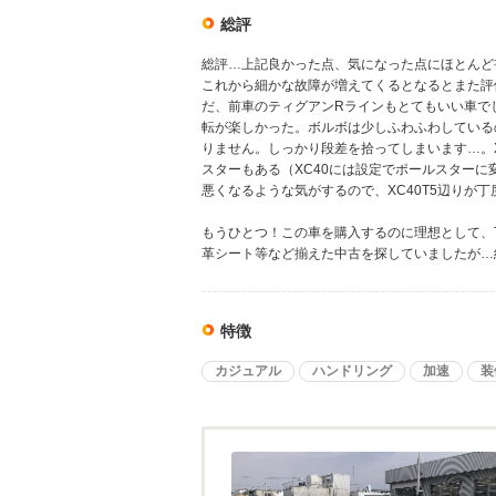
総評
総評…上記良かった点、気になった点にほとんど
これから細かな故障が増えてくるとなるとまた評
だ、前車のティグアンRラインもとてもいい車で
転が楽しかった。ボルボは少しふわふわしている
りません。しっかり段差を拾ってしまいます…。
スターもある（XC40には設定でポールスター
悪くなるような気がするので、XC40T5辺りが丁度
もうひとつ！この車を購入するのに理想として、
革シート等など揃えた中古を探していましたが…
特徴
カジュアル
ハンドリング
加速
装