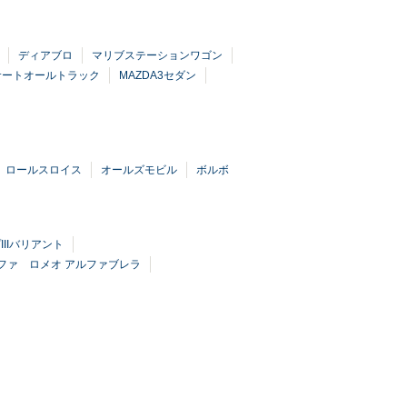
ディアブロ
マリブステーションワゴン
サートオールトラック
MAZDA3セダン
ロールスロイス
オールズモビル
ボルボ
IIバリアント
ファ ロメオ アルファブレラ