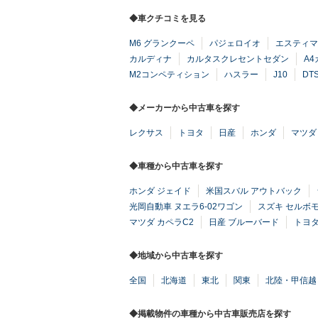
◆車クチコミを見る
M6 グランクーペ
パジェロイオ
エスティマ
カルディナ
カルタスクレセントセダン
A
M2コンペティション
ハスラー
J10
DT
◆メーカーから中古車を探す
レクサス
トヨタ
日産
ホンダ
マツダ
◆車種から中古車を探す
ホンダ ジェイド
米国スバル アウトバック
光岡自動車 ヌエラ6-02ワゴン
スズキ セルボ
マツダ カペラC2
日産 ブルーバード
トヨタ
◆地域から中古車を探す
全国
北海道
東北
関東
北陸・甲信越
◆掲載物件の車種から中古車販売店を探す