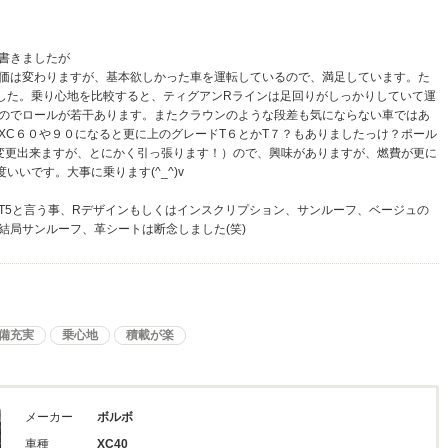
書きましたが
価は変わりますが、基本欲しかった車を運転しているので、満足しています。た
した。乗り心地を比較すると、ティグアンRラインは足回りがしっかりしていて運
のでロールが若干あります。またクラウンのような段差も気にならない車ではあ
XC６０や９０になると更に上のグレードT６とかT７？もありましたっけ？ポール
に変更出来ますが、とにかく引っ張ります！）ので、興味がありますが、燃費が更に
いいです。大事に乗ります(^_^)v
T5と言う事、Rデザインもしくはインスクリプション、サンルーフ、ベージュの
結局サンルーフ、革シートは断念しました(笑)
備充実
乗心地
積載が楽
メーカー
ボルボ
車種
XC40