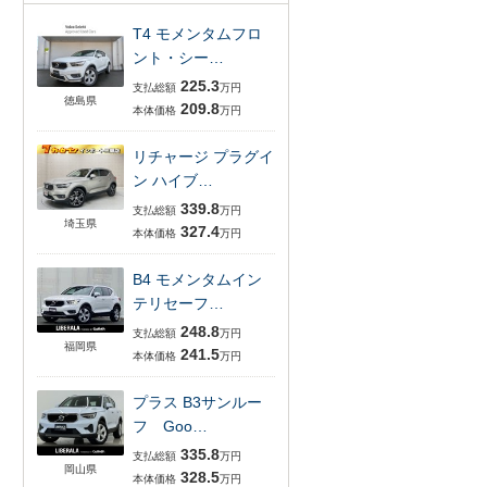
T4 モメンタムフロ
ント・シー…
225.3
支払総額
万円
徳島県
209.8
本体価格
万円
リチャージ プラグイ
ン ハイブ…
339.8
支払総額
万円
埼玉県
327.4
本体価格
万円
B4 モメンタムイン
テリセーフ…
248.8
支払総額
万円
福岡県
241.5
本体価格
万円
プラス B3サンルー
フ Goo…
335.8
支払総額
万円
岡山県
328.5
本体価格
万円