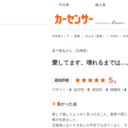
中古車
輸入車
中古車トップ
新車
ボルボ（新車）
XC40
X
えーさん
さん（北海道）
愛してます。壊れるまでは…
5
総合評価
点
4
5
4
4
デザイン：
走行性：
居住性：
積載性：
良かった点
探して探してようやく見つけました。新車で買う
事が出来ました。
北海道には１ケタ台しか中古でも出てこなく、ネ