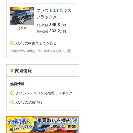
プラス B3オニキス
ブラックメ…
345.8
支払総額
万円
埼玉県
333.2
本体価格
万円
XC40の中古車全てを見る
※消費税込み価格(一部、福祉車両を除く)
関連情報
燃費情報
クロカン・ＳＵＶの燃費ランキング
XC40の燃費情報