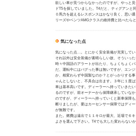
欲しい車が見つからなかったのですが、やっと見
ドT5を探していました。T4だと、ティグアン
０馬力を超えるレスポンスはかなり良く、思い通
リーズやベンツAMGクラスの維持費と比べたら
気になった点
気になった点…。とにかく安全装備が充実してい
それ以外は安全装備が素晴らしい故、そういった
時々中国語のアラートが出たり、ちょくちょくパ
だ、運転中にはバグった事は無いですが、エンジ
か、相変わらず中国製なのか？とがっかりする事も
ゃんとしないと、不具合は出ます。３年に１度は
車は基本高いです。ディーラーへ持っていきたい
るのですが、前オーナーから保障継承していなか
のですが、ディーラーへ持っていくと新車保障も
断りましたが、要はカーセンサー保障ではディー
が無難です。
また。燃費は遠出で１１キロが最大、近場で６キ
よさを選んで下さい。T4でも大した変わらないか