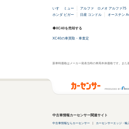
いすゞ ミュー
アルファ ロメオ アルファ75
ホンダ ビガー
日産 コンドル
オースチン A
◆XC40を売却する
XC40の車買取・車査定
新車時価格はメーカー発表当時の車両本体価格です。また
中古車情報カーセンサー関連サイト
中古車情報ならカーセンサー
カーセンサーエッジ・輸