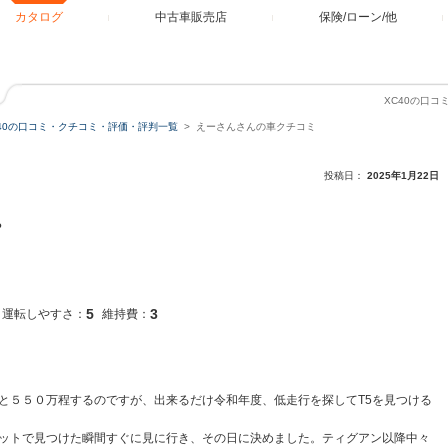
カタログ
中古車販売店
保険/ローン/他
XC40の口
C40の口コミ・クチコミ・評価・評判一覧
えーさんさんの車クチコミ
投稿日：
2025年1月22日
。
5
3
運転しやすさ：
維持費：
と５５０万程するのですが、出来るだけ令和年度、低走行を探してT5を見つける
ットで見つけた瞬間すぐに見に行き、その日に決めました。ティグアン以降中々