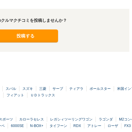
のクルマクチコミを投稿しませんか？
投稿する
スバル
スズキ
三菱
サーブ
ティアラ
ポールスター
米国イン
ト
フィアット
ＵＤトラックス
スポーツ
カローラセレス
レガシィツーリングワゴン
ラゴンダ
M2コ
ーペ
6000SE
N-BOX+
タイフーン
RDX
アトレー
ローザ
FX3