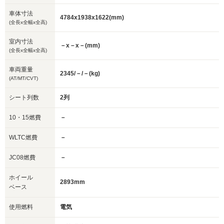
車体寸法
4784x1938x1622(mm)
(全長x全幅x全高)
室内寸法
－x－x－(mm)
(全長x全幅x全高)
車両重量
2345/－/－(kg)
(AT/MT/CVT)
シート列数
2列
10・15燃費
－
WLTC燃費
－
JC08燃費
－
ホイール
2893mm
ベース
使用燃料
電気