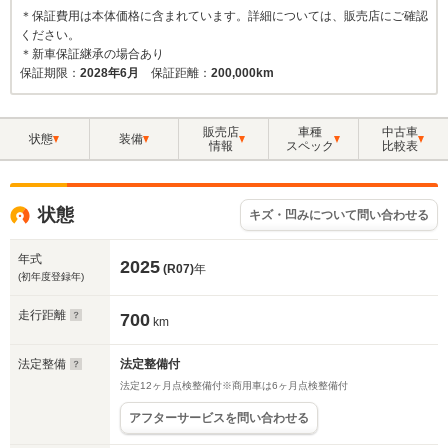
＊保証費用は本体価格に含まれています。詳細については、販売店にご確認
ください。
＊新車保証継承の場合あり
保証期限：
2028年6月
保証距離：
200,000km
販売店
車種
中古車
状態
装備
情報
スペック
比較表
状態
キズ・凹みについて問い合わせる
年式
2025
(R07)
年
(初年度登録年)
走行距離
700
km
法定整備
法定整備付
法定12ヶ月点検整備付※商用車は6ヶ月点検整備付
アフターサービスを問い合わせる