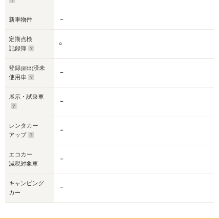
新車物件
－
定期点検
○
記録簿
登録
済未
(届出)
－
使用車
展示・試乗車
－
レンタカー
－
アップ
エコカー
－
減税対象車
キャンピング
－
カー