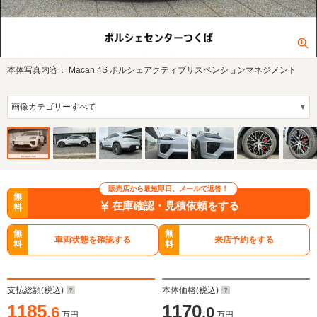
本体写真内容：
Macan 4S ポルシェアクティブサスペンションマネジメント
販売店から最短即日、メールで返答！
無
在庫確認・見積依頼をする
料
無
無
車両状態を確認する
来店予約をする
料
料
支払総額(税込)
本体価格(税込)
1185
1170
.6
.0
万円
万円