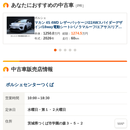
あなたにおすすめの中古車
［PR］
ポルシェ
マカン 4S 4WD レザーパッケージ/22AWスパイダーデザ
イン/18way電動シート/パノラマルーフ/エアサス/リアア
クスル/HUD/マトリックスヘッド/シートヒーター/シート
1250.0
1274.5
本体：
万円
総額：
万円
ベンチレーション/電動充電ポートカバー/スポクロ
2026
60
年式：
年
走行：
km
中古車販売店情報
ポルシェセンターつくば
営業時間
10:00～18:30
定休日
水曜日・第１・２火曜日
住所
茨城県つくば市学園の森３－５－２
MAP