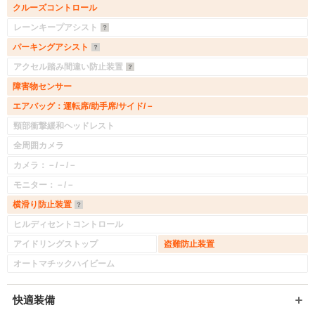
クルーズコントロール
レーンキープアシスト
パーキングアシスト
アクセル踏み間違い防止装置
障害物センサー
エアバッグ：運転席/助手席/サイド/－
頸部衝撃緩和ヘッドレスト
全周囲カメラ
カメラ：－/－/－
モニター：－/－
横滑り防止装置
ヒルディセントコントロール
アイドリングストップ
盗難防止装置
入力途中の情報を保存しますか？
オートマチックハイビーム
※次回問い合わせをする際に自動入力されます
快適装備
※保存された情報は
90
日で破棄されます