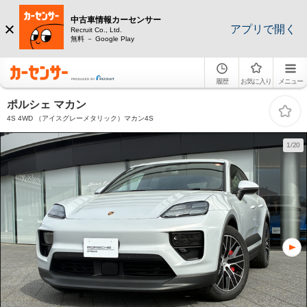
中古車情報カーセンサー
アプリで開く
Recruit Co., Ltd.
無料 － Google Play
履歴
お気に入り
メニュー
ポルシェ マカン
4S 4WD （アイスグレーメタリック）マカン4S
1/20