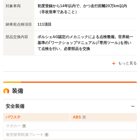
対象車両
初度登録から14年以内で、かつ走行距離20万km以内
（非改造車であること）
納車前点検項目
111項目
部品交換内容
ポルシェAG認定のメカニックによる点検整備。世界統一
基準の｢ワークショップマニュアル｣｢専用ツール｣を用い
て点検を行い、必要部品を交換
もっと見る
装備
安全装備
パワステ
ABS
サポカー
衝突被害軽減ブレーキ