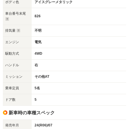
ボディ色
アイスグレーメタリック
車台番号末尾
826
排気量
不明
エンジン
電気
駆動方式
4WD
ハンドル
右
ミッション
その他AT
乗車定員
5名
ドア数
5
新車時の車種スペック
発売年月
24(R06)/07