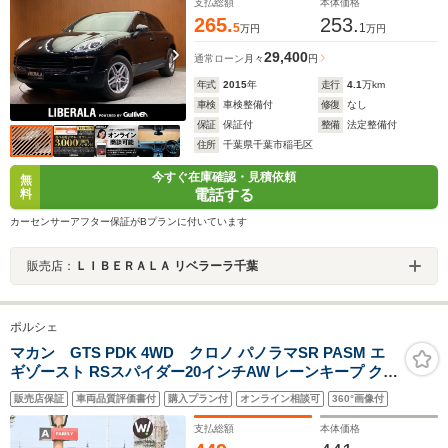
CD/DVD対応
支払総額
本体価格
265.
253.
5
1
万円
万円
29,400
通常ローン
月々
円
年式
2015
年
走行
4.1
万km
車検
車検整備付
修復
なし
保証
保証付
整備
法定整備付
住所
千葉県千葉市稲毛区
今すぐ在庫確認・見積依頼
無
電話する
料
カーセンサーアフター保証がBプランに付いています
販売店：
ＬＩＢＥＲＡＬＡ リベラーラ千葉
ポルシェ
マカン GTS PDK 4WD クロノ パノラマSR PASM エ
ギゾースト RSスパイダー20インチAW レーンキープ クル
コン シートH Pバックドア スポーツテールパイプ コーナ
販売店保証
車両品質評価書付
購入プラン付
オンライン相談可
360°画像付
ーセンサー レッドキャリパー 純正PCMナビ Bカメラ
Bluetooth
支払総額
本体価格