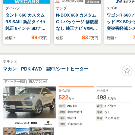
ダイハツ
ホンダ
スズキ
タント 660 カスタム
N-BOX 660 カスタム
ワゴンR 660
RS SAIII 新品タイヤ/
G Lパッケージ 修復歴
ッド FX SD
純正 8インチ SDナビ/
なし 純正ナビ VXM-
突被害軽減シ
衝突安全装置/両側電
164VFi DVD CD
禁煙車 シー
99
83
総額：
.9
万円
総額：
.7
万円
総額：
動スライドドア/シー
ミュージックプレイヤ
ー ドラレコ
トヒーター/車線逸脱
ー接続 片側電動スラ
ーセンサー 
防止支援システム/シ
イドドア ベンチシ
キー ビルト
ポルシェ
ート 合皮/ドライブレ
ート 純正ドラレコ前
ETC オー
コーダー 社外/ヘッド
側 純正アルミ 横滑
オートエア
マカン PDK 4WD 認中/シートヒーター
ランプ LED
り防止装置 盗難防止
Bluetooth
装置 バックカメラ
DVD再生 フ
ディーラー保証
購入プラン付
支払総額
本体価格
522
498.
0
万円
万円
年式
2021
年
走行
5.7
万km
車検
車検整備付
修復
なし
保証
保証付
整備
法定整備付
住所
千葉県柏市