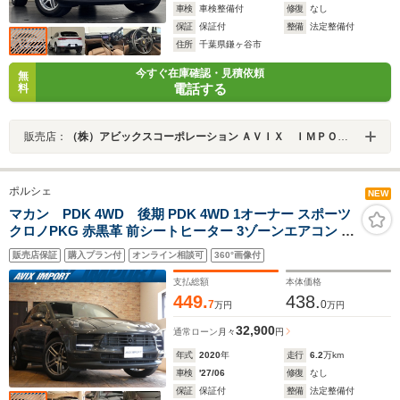
車検
車検整備付
修復
なし
保証
保証付
整備
法定整備付
住所
千葉県鎌ヶ谷市
今すぐ在庫確認・見積依頼
無
電話する
料
販売店：
（株）アビックスコーポレーション ＡＶＩＸ ＩＭＰＯＲＴ 鎌ヶ谷店
ポルシェ
NEW
マカン PDK 4WD 後期 PDK 4WD 1オーナー スポーツ
クロノPKG 赤黒革 前シートヒーター 3ゾーンエアコン 全
周囲 LKA LCA PCMナビ PAS ACC 14WAYシート スポー
販売店保証
購入プラン付
オンライン相談可
360°画像付
ツテールパイプ PCクレストエンボス Pテールゲート
20AW
支払総額
本体価格
449.
438.
7
0
万円
万円
32,900
通常ローン
月々
円
年式
2020
年
走行
6.2
万km
車検
'27/06
修復
なし
保証
保証付
整備
法定整備付