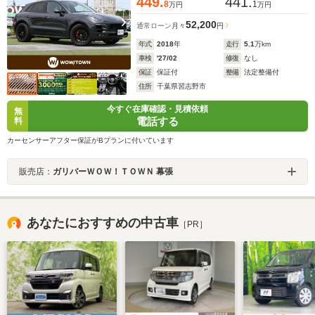
449.
441.
8
1
万円
万円
52,200
通常ローン
月々
円
年式
2018
年
走行
5.1
万km
車検
'27/02
修復
なし
保証
保証付
整備
法定整備付
住所
千葉県習志野市
今すぐ在庫確認・見積依頼
無
電話する
料
カーセンサーアフター保証がBプランに付いています
販売店：
ガリバーＷＯＷ！ＴＯＷＮ 幕張
あなたにおすすめの中古車
［PR］