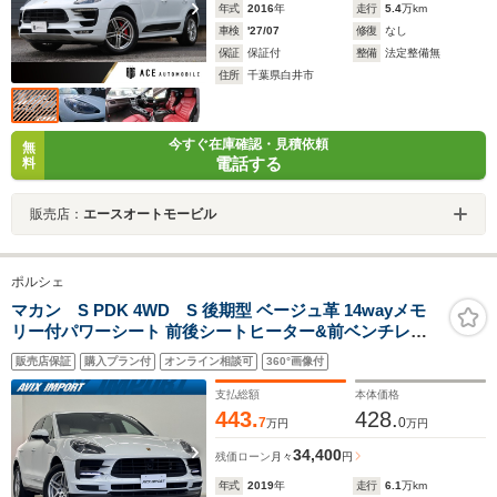
年式
2016
年
走行
5.4
万km
車検
'27/07
修復
なし
保証
保証付
整備
法定整備無
住所
千葉県白井市
今すぐ在庫確認・見積依頼
無
電話する
料
販売店：
エースオートモービル
ポルシェ
マカン S PDK 4WD S 後期型 ベージュ革 14wayメモ
リー付パワーシート 前後シートヒーター&前ベンチレー
ション PCMナビ(10.9インチ) サラウンドビューカメラ
販売店保証
購入プラン付
オンライン相談可
360°画像付
&PAS ACC&LCA&LKA LEDヘッドライト 電動Rゲート
純正18インチAW 禁煙
支払総額
本体価格
443.
428.
7
0
万円
万円
34,400
残価ローン
月々
円
年式
2019
年
走行
6.1
万km