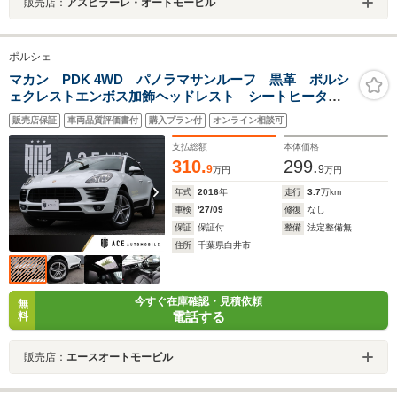
販売店：
アスピラーレ・オートモービル
ポルシェ
マカン PDK 4WD パノラマサンルーフ 黒革 ポルシ
ェクレストエンボス加飾ヘッドレスト シートヒータ
ー エントリードライブ ルーフレール マカンターボ
販売店保証
車両品質評価書付
購入プラン付
オンライン相談可
19インチアルミホール PCMナビ バックカメラ 1オー
ナー
支払総額
本体価格
310.
299.
9
9
万円
万円
年式
2016
年
走行
3.7
万km
車検
'27/09
修復
なし
保証
保証付
整備
法定整備無
住所
千葉県白井市
今すぐ在庫確認・見積依頼
無
電話する
料
販売店：
エースオートモービル