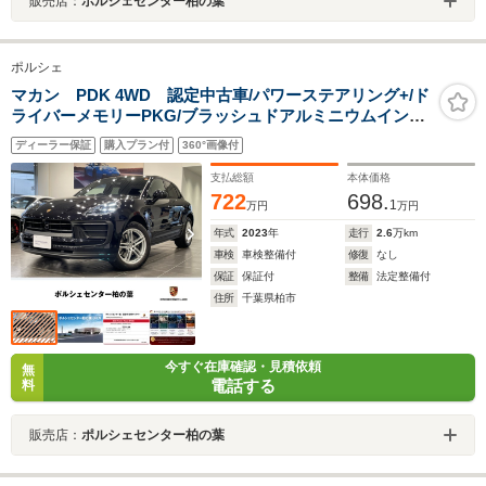
販売店：
ポルシェセンター柏の葉
ポルシェ
マカン PDK 4WD 認定中古車/パワーステアリング+/ド
ライバーメモリーPKG/ブラッシュドアルミニウムインテ
リアPKG/プライバシーガラス/レーンキーピングアシスト
ディーラー保証
購入プラン付
360°画像付
支払総額
本体価格
722
698.
1
万円
万円
年式
2023
年
走行
2.6
万km
車検
車検整備付
修復
なし
保証
保証付
整備
法定整備付
住所
千葉県柏市
今すぐ在庫確認・見積依頼
無
電話する
料
販売店：
ポルシェセンター柏の葉