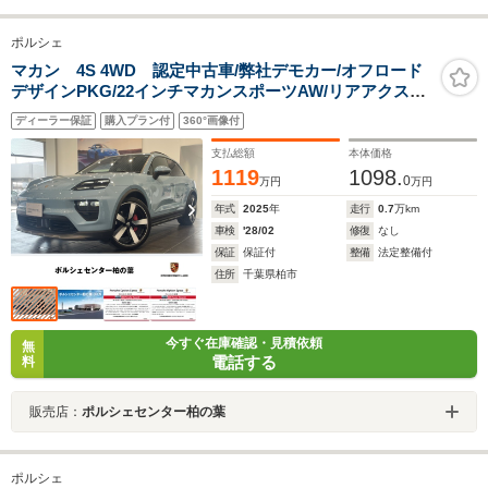
ポルシェ
マカン 4S 4WD 認定中古車/弊社デモカー/オフロード
デザインPKG/22インチマカンスポーツAW/リアアクスル
ステア/マトリクスLEDヘッドライト/スポーツクロ
ディーラー保証
購入プラン付
360°画像付
ノ/BOSEサウンド/前後シートヒーター/前ベンチレーショ
ン/ヘッドアップディス
支払総額
本体価格
1119
1098.
0
万円
万円
年式
2025
年
走行
0.7
万km
車検
'28/02
修復
なし
保証
保証付
整備
法定整備付
住所
千葉県柏市
今すぐ在庫確認・見積依頼
無
電話する
料
販売店：
ポルシェセンター柏の葉
ポルシェ