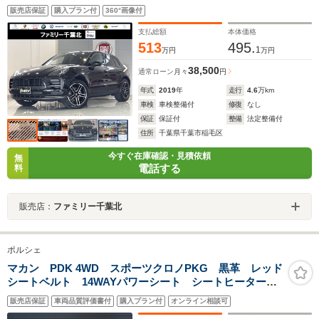
ーツテールパイプ/パワーステアリングプラス/ドライバメ
販売店保証
購入プラン付
360°画像付
モリーPKF/シートヒーター/パワーテールゲート
支払総額
本体価格
513
495.
1
万円
万円
38,500
通常ローン
月々
円
年式
2019
年
走行
4.6
万km
車検
車検整備付
修復
なし
保証
保証付
整備
法定整備付
住所
千葉県千葉市稲毛区
今すぐ在庫確認・見積依頼
無
電話する
料
販売店：
ファミリー千葉北
ポルシェ
マカン PDK 4WD スポーツクロノPKG 黒革 レッド
シートベルト 14WAYパワーシート シートヒーター
ACC BSM ポルシェエントリードライブ PASM マ
販売店保証
車両品質評価書付
購入プラン付
オンライン相談可
カンターボ19インチAW PCMナビ 全周囲カメラ