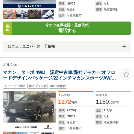
車検
'28/05
修復
なし
保証
保証付
整備
法定整備付
住所
千葉県柏市
今すぐ在庫確認・見積依頼
無
電話する
料
販売店：
ユニバース 千葉柏
ポルシェ
マカン ターボ 4WD 認定中古車/弊社デモカー/オフロ
ードデザインパッケージ/22インチマカンスポーツAW/マ
トリクスLEDヘッドライト/パノラマルーフ/スポクロ
ディーラー保証
購入プラン付
360°画像付
PKG/前シートヒーター/前ベンチレーション/
支払総額
本体価格
1172
1150.
0
万円
万円
年式
2025
年
走行
1.3
万km
車検
'28/02
修復
なし
保証
保証付
整備
法定整備付
住所
千葉県柏市