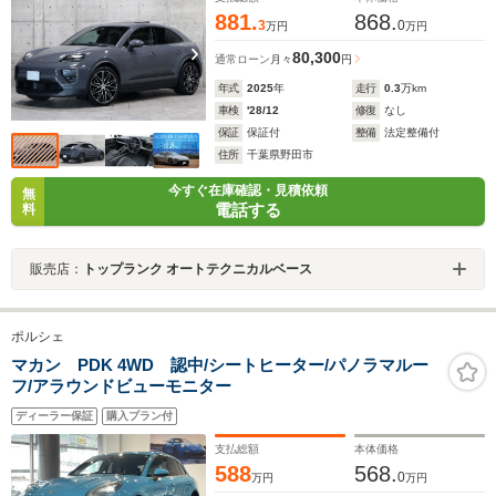
881.
868.
3
0
万円
万円
80,300
通常ローン
月々
円
年式
2025
年
走行
0.3
万km
車検
'28/12
修復
なし
保証
保証付
整備
法定整備付
住所
千葉県野田市
今すぐ在庫確認・見積依頼
無
電話する
料
販売店：
トップランク オートテクニカルベース
ポルシェ
マカン PDK 4WD 認中/シートヒーター/パノラマルー
フ/アラウンドビューモニター
ディーラー保証
購入プラン付
支払総額
本体価格
588
568.
0
万円
万円