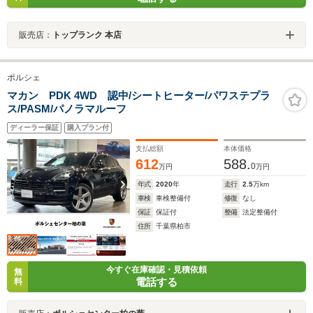
販売店：
トップランク 本店
ポルシェ
マカン PDK 4WD 認中/シートヒーター/パワステプラ
ス/PASM/パノラマルーフ
ディーラー保証
購入プラン付
支払総額
本体価格
612
588.
0
万円
万円
年式
2020
年
走行
2.5
万km
車検
車検整備付
修復
なし
保証
保証付
整備
法定整備付
住所
千葉県柏市
今すぐ在庫確認・見積依頼
無
電話する
料