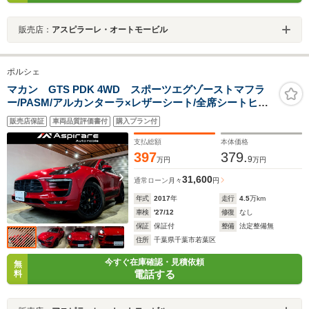
販売店：
アスピラーレ・オートモービル
ポルシェ
マカン GTS PDK 4WD スポーツエグゾーストマフラ
ー/PASM/アルカンターラ×レザーシート/全席シートヒー
ター/クルーズコントロール/エントリードライブ/RSスパ
販売店保証
車両品質評価書付
購入プラン付
イダー20インチAW/レッドキャリパー/カラークレス
ト/PCMナビ/リアカメラ
支払総額
本体価格
397
379.
9
万円
万円
31,600
通常ローン
月々
円
年式
2017
年
走行
4.5
万km
車検
'27/12
修復
なし
保証
保証付
整備
法定整備無
住所
千葉県千葉市若葉区
今すぐ在庫確認・見積依頼
無
電話する
料