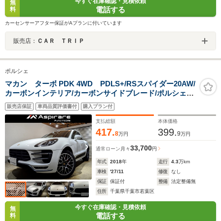
今すぐ在庫確認・見積依頼
無
電話する
料
カーセンサーアフター保証がAプランに付いています
販売店：
ＣＡＲ ＴＲＩＰ
ポルシェ
マカン ターボ PDK 4WD PDLS+/RSスパイダー20AW/
カーボンインテリア/カーボンサイドブレード/ポルシェエ
ントリードライブ/アクティブクルーズコントロール/レー
販売店保証
車両品質評価書付
購入プラン付
ンチェンジアシスト/レーンキープ/パワーステアリングプ
ラス/赤革
支払総額
本体価格
417.
399.
8
9
万円
万円
33,700
通常ローン
月々
円
年式
2018
年
走行
4.3
万km
車検
'27/11
修復
なし
保証
保証付
整備
法定整備無
住所
千葉県千葉市若葉区
今すぐ在庫確認・見積依頼
無
電話する
料