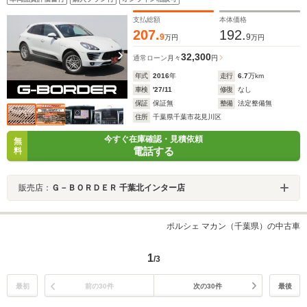
ート シートヒーター Bluetooth接続
支払総額
本体価格
207.
192.
9
9
万円
万円
32,300
通常ローン
月々
円
年式
2016
年
走行
6.7
万km
車検
'27/11
修復
なし
保証
保証無
整備
法定整備無
住所
千葉県千葉市花見川区
今すぐ在庫確認・見積依頼
無
電話する
料
販売店：
Ｇ－ＢＯＲＤＥＲ 千葉北インター店
ポルシェ マカン（千葉県）の中古車
1
/3
最初
前の30件
次の30件
最後