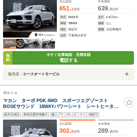
支払総額
本体価格
651.
639.
2
9
万円
万円
年式
2021
年
走行
1.0
万km
車検
'28/03
修復
なし
保証
保証付
整備
法定整備付
住所
千葉県白井市
今すぐ在庫確認・見積依頼
無
電話する
料
販売店：
エースオートモービル
ポルシェ
マカン ターボ PDK 4WD スポーツエグゾースト
BOSEサウンド 18WAYパワーシート シートヒータ
ー ポルシェエントリードライブ カーボンインテリ
販売店保証
車両品質評価書付
購入プラン付
オンライン相談可
ア 赤革シート 電動リアゲート マカンターボ19イン
チAW
支払総額
本体価格
302.
289.
6
9
万円
万円