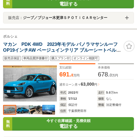
電話する
料
販売店：
ジープ／プジョー木更津ＳＰＯＴｉＣＡＲセンター
ポルシェ
マカン PDK 4WD 2023年モデル パノラマサンルーフ
OP19インチAW ベージュインテリア ブルーシートベルト
ハーフレザーコンフォートシート シートヒーターPCMナ
販売店保証
車両品質評価書付
購入プラン付
オンライン相談可
ビ サラウンドビュー ACC 外装色/マイアミブルー 車検R9
年12月
支払総額
本体価格
691.
678.
8
0
万円
万円
63,000
通常ローン
月々
円
年式
2022
年
走行
5.0
万km
車検
'27/12
修復
なし
保証
保証付
整備
法定整備付
住所
千葉県野田市
今すぐ在庫確認・見積依頼
無
電話する
料