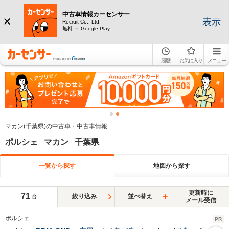
中古車情報カーセンサー
表示
Recruit Co., Ltd.
無料 － Google Play
履歴
お気に入り
メニュー
マカン(千葉県)の中古車・中古車情報
ポルシェ マカン 千葉県
一覧から探す
地図から探す
更新時に
71
絞り込み
並べ替え
台
メール受信
ポルシェ
PR