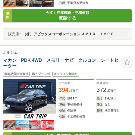
住所
千葉県木更津市
今すぐ在庫確認・見積依頼
無
電話する
料
販売店：
（株）アビックスコーポレーション ＡＶＩＸ ＩＭＰＯＲＴ 木更津金田インター店
ポルシェ
マカン PDK 4WD メモリーナビ クルコン シートヒ
ーター
車両品質評価書付
購入プラン付
オンライン相談可
支払総額
本体価格
394.
372.
1
0
万円
万円
年式
2017
年
走行
1.6
万km
車検
車検整備付
修復
なし
保証
保証無
整備
法定整備付
住所
千葉県船橋市