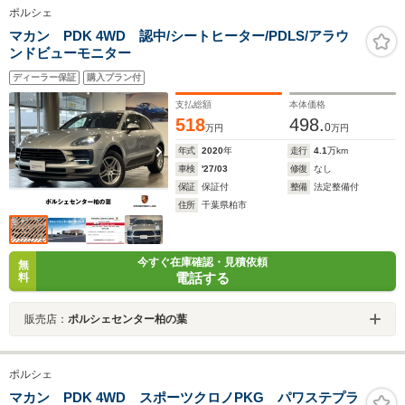
ポルシェ
マカン PDK 4WD 認中/シートヒーター/PDLS/アラウ
ンドビューモニター
ディーラー保証
購入プラン付
支払総額
本体価格
518
498.
0
万円
万円
年式
2020
年
走行
4.1
万km
車検
'27/03
修復
なし
保証
保証付
整備
法定整備付
住所
千葉県柏市
今すぐ在庫確認・見積依頼
無
電話する
料
販売店：
ポルシェセンター柏の葉
ポルシェ
マカン PDK 4WD スポーツクロノPKG パワステプラ