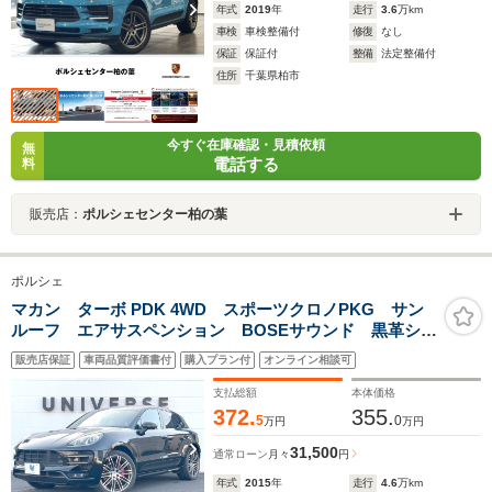
年式
2019
年
走行
3.6
万km
車検
車検整備付
修復
なし
保証
保証付
整備
法定整備付
住所
千葉県柏市
今すぐ在庫確認・見積依頼
無
電話する
料
販売店：
ポルシェセンター柏の葉
ポルシェ
マカン ターボ PDK 4WD スポーツクロノPKG サン
ルーフ エアサスペンション BOSEサウンド 黒革シー
ト シートヒーター 電動格納ミラー アルカンターラ
販売店保証
車両品質評価書付
購入プラン付
オンライン相談可
ルーフライニング 純正ナビ バックカメラ
支払総額
本体価格
372.
355.
5
0
万円
万円
31,500
通常ローン
月々
円
年式
2015
年
走行
4.6
万km