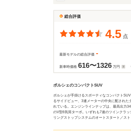
総合評価
4.5
点
-
最新モデルの総合評価
616〜1326
新車時価格
万円
ポルシェのコンパクトSUV
ポルシェが手掛けるスポーティなコンパクトSU
るサイドビュー、3連メーターの中央に配された
れている。エンジンラインナップは、最高出力340ps
のV型6気筒ターボ。いずれも7速のツインクラッ
リングストップシステムのオートスタート／ストッ