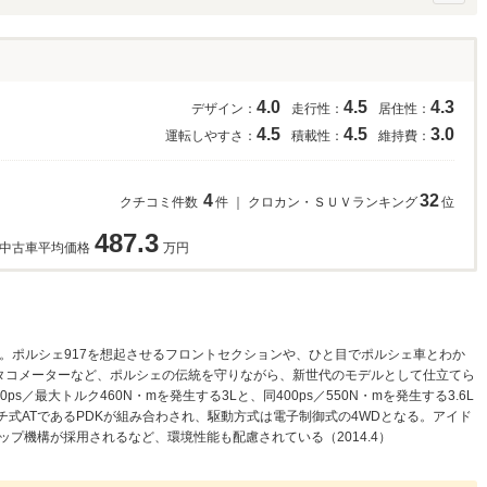
4.0
4.5
4.3
デザイン：
走行性：
居住性：
4.5
4.5
3.0
運転しやすさ：
積載性：
維持費：
4
32
クチコミ件数
件 ｜ クロカン・ＳＵＶランキング
位
487.3
中古車平均価格
万円
V。ポルシェ917を想起させるフロントセクションや、ひと目でポルシェ車とわか
タコメーターなど、ポルシェの伝統を守りながら、新世代のモデルとして仕立てら
／最大トルク460N・mを発生する3Lと、同400ps／550N・mを発生する3.6L
チ式ATであるPDKが組み合わされ、駆動方式は電子制御式の4WDとなる。アイド
プ機構が採用されるなど、環境性能も配慮されている（2014.4）