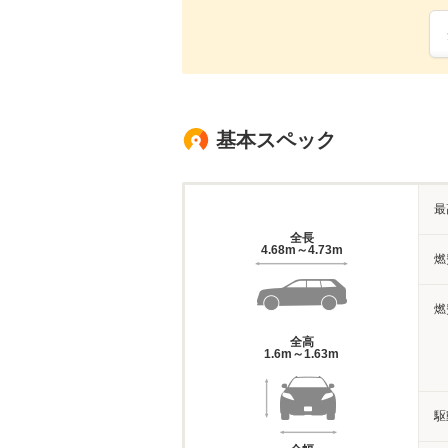
基本スペック
最
全長
4.68m～4.73m
燃
燃
全高
1.6m～1.63m
駆