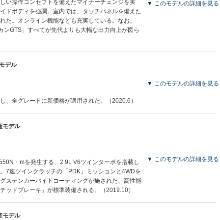
しい操作コンセプトを備えたマイナーチェンジを実
▼ このモデルの詳細を見る
イドボディを強調。室内では、タッチパネルを備えた
れた。オンライン機能なども充実している。なお、
カンGTS」すべてが先代よりも大幅な出力向上が図ら
産モデル
▼ このモデルの詳細を見る
、全グレードに新価格が適用された。（2020.6）
生産モデル
▼ このモデルの詳細を見る
550N・mを発生する、2.9L V6ツインターボを搭載し
。7速ツインクラッチの「PDK」ミッションと4WDを
グステンカーバイドコーティングが施された、高性能
ッドブレーキ」が標準装備される。（2019.10）
生産モデル