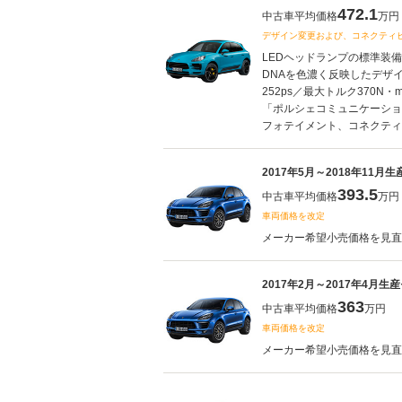
472.1
中古車平均価格
万円
デザイン変更および、コネクティ
LEDヘッドランプの標準装
DNAを色濃く反映したデザ
252ps／最大トルク370
「ポルシェコミュニケーショ
フォテイメント、コネクティビ
2017年5月～2018年11月
393.5
中古車平均価格
万円
車両価格を改定
メーカー希望小売価格を見直し
2017年2月～2017年4月生
363
中古車平均価格
万円
車両価格を改定
メーカー希望小売価格を見直し