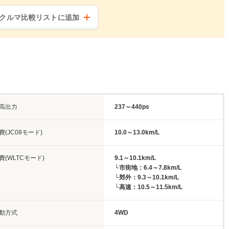
クルマ比較リストに追加
高出力
237～440ps
費(JC08モード)
10.0～13.0km/L
費(WLTCモード)
9.1～10.1km/L
└市街地：6.4～7.8km/L
└郊外：9.3～10.1km/L
└高速：10.5～11.5km/L
動方式
4WD