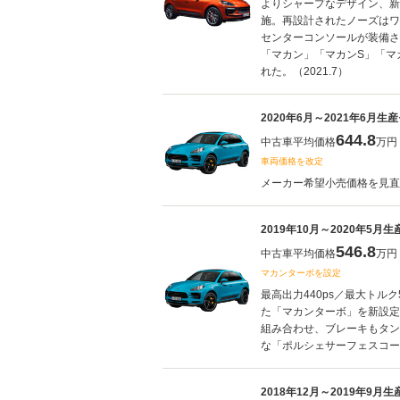
よりシャープなデザイン、新
施。再設計されたノーズはワ
センターコンソールが装備さ
「マカン」「マカンS」「マ
れた。（2021.7）
2020年6月～2021年6月生
644.8
中古車平均価格
万円
車両価格を改定
メーカー希望小売価格を見直し
2019年10月～2020年5月
546.8
中古車平均価格
万円
マカンターボを設定
最高出力440ps／最大トルク
た「マカンターボ」を新設定
組み合わせ、ブレーキもタン
な「ポルシェサーフェスコーテ
2018年12月～2019年9月