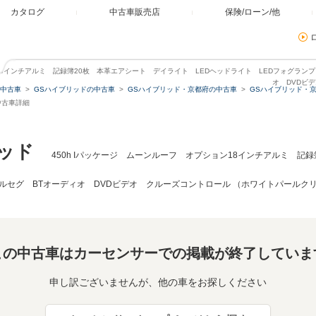
カタログ
中古車販売店
保険/ローン/他
ョン18インチアルミ 記録簿20枚 本革エアシート デイライト LEDヘッドライト LEDフォグラ
オ DVDビ
中古車
GSハイブリッドの中古車
GSハイブリッド・京都府の中古車
GSハイブリッド・
中古車詳細
ッド
450h Iパッケージ ムーンルーフ オプション18インチアルミ 記
ルセグ BTオーディオ DVDビデオ クルーズコントロール （ホワイトパールク
この中古車はカーセンサーでの掲載が終了していま
申し訳ございませんが、他の車をお探しください