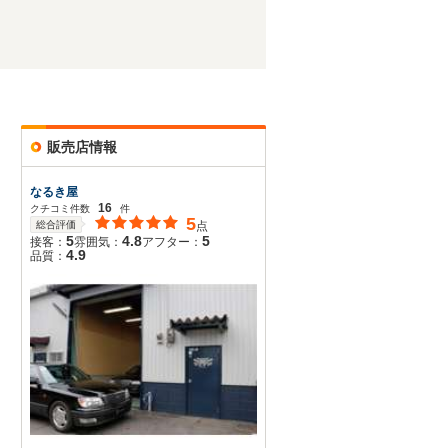
販売店情報
なるき屋
16
クチコミ件数
件
5
総合評価
点
5
4.8
5
接客：
雰囲気：
アフター：
4.9
品質：