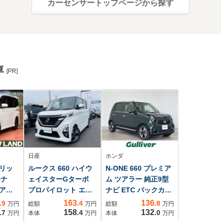
カーセンサートップページから探す
車
[PR]
日産
ホンダ
ブリッ
ルークス 660 ハイウ
N-ONE 660 プレミア
5ナ
ェイスターGターボ
ム ツアラー 純正9型
ドア
プロパイロット エデ
ナビ ETC バックカメ
全周
ィション ワンオーナ
ラ Apple Car Play
163
136
.9
.4
.8
万円
総額
万円
総額
万円
被害
ー プロパイロッ
シートヒーター ド
158
132
.7
.4
.0
万円
本体
万円
本体
万円