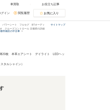
車買取
お役立ち記事
ログイン
閲覧履歴
お気に入り
ンプ パワーシート フルセグ BTオーディ
サイトマップ
デオ クルーズコントロール 京都府の詳細
京都市南区の中古車
録簿20枚 本革エアシート デイライト LEDヘッ
リスタルシャイン）
す