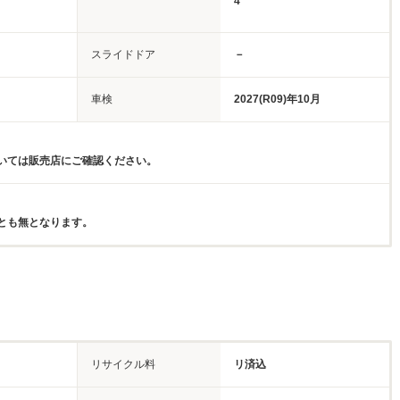
4
スライドドア
－
車検
2027(R09)年10月
いては販売店にご確認ください。
とも無となります。
リサイクル料
リ済込