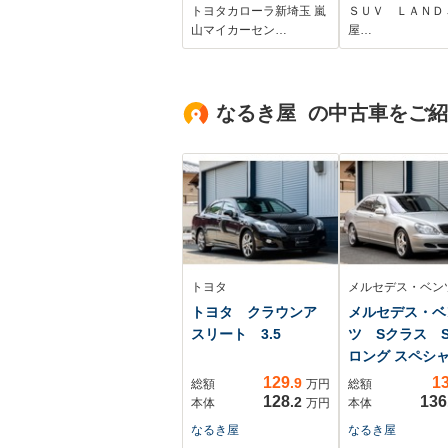
ETC2.0
軽減システム 
トヨタカローラ新埼玉 嵐
ＳＵＶ ＬＡＮＤ
ダークルーズ 
山マイカーセン…
屋…
フレザーシート
ーナーセンサー
マートキー L
なるき屋 の中古車をご
ッド ETC2.0
17インチアルミ
トヨタ
メルセデス・ベン
トヨタ クラウンア
メルセデス・ベ
スリート 3.5
ツ Sクラス S
ロング スペシ
ディ...
129
1
.9
総額
万円
総額
128
136
.2
本体
万円
本体
なるき屋
なるき屋