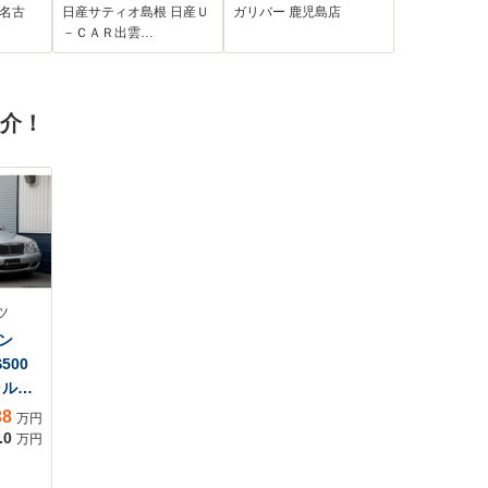
レー
ト 両側電動スライ
ラレコ パドルシフ
 名古
日産サティオ島根 日産Ｕ
ガリバー 鹿児島店
ハー
ドドア 全周囲カメ
ト レーダークルー
－ＣＡＲ出雲…
 コ
ラ ディスプレイオ
ズコントロール コ
 ス
ーディオ Bluetooth
ーナーセンサー 衝
EDヘ
接続 USB入力端
突軽減ブレーキ 純
紹介！
 純正
子 HDMI SOSコー
正15インチAW LED
ル ハイビームアシ
ヘッドライト オー
スト 踏み間違い防
トライト
止装置 横滑り防止
装置
ツ
ン
500
ャルエ
38
万円
.0
万円