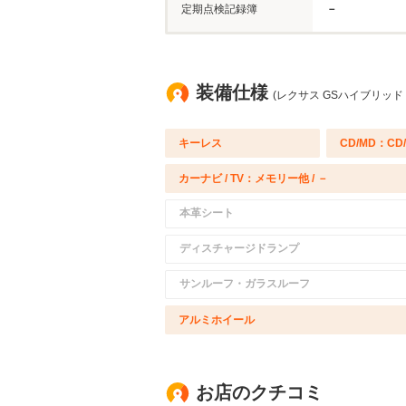
定期点検記録簿
－
装備仕様
(レクサス GSハイブリッド
キーレス
CD/MD：CD
カーナビ / TV：メモリー他 / －
本革シート
ディスチャージドランプ
サンルーフ・ガラスルーフ
アルミホイール
お店のクチコミ