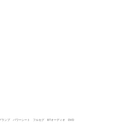
購入、下取り、買取り、すべてオススメ
5
5
5
5
接客：
雰囲気：
アフター：
品質：
総合評価
点
今回、ネットでたまたまクラウンアスリート５０周年特別仕様車が目に
した。 クラウンの購入だけ考えていましたが、アルトの下取り査定で
トヨタ クラウンアスリート 3.0 プレミアム50thエディション
2020/
（2020/11購入）
投稿
ォグランプ パワーシート フルセグ BTオーディオ DVD