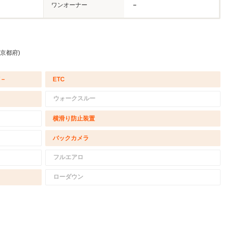
ワンオーナー
－
 京都府)
/－
ETC
ウォークスルー
横滑り防止装置
バックカメラ
フルエアロ
ローダウン