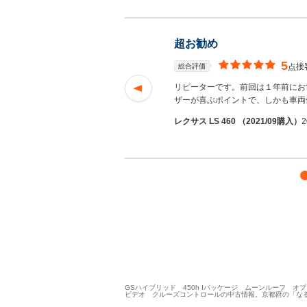
超お勧め
5
接
総合評価
点
いですね。探していた
リピーターです。前回は１年前にお
ザーが喜ぶポイントで、しかも車両
/10/07投
田井中さ
レクサス LS 460 （2021/09購入）
2
ん
GSハイブリッド 450h Iパッケージ ムーンルーフ 
ビデオ クルーズコントロールの中古情報。京都府の「な