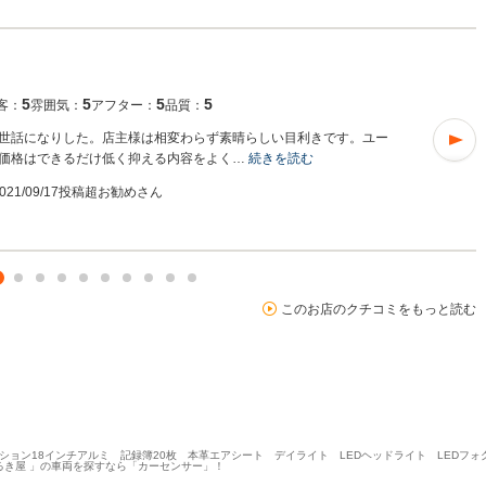
5
5
5
5
客：
雰囲気：
アフター：
品質：
世話になりした。店主様は相変わらず素晴らしい目利きです。ユー
価格はできるだけ低く抑える内容をよく…
続きを読む
021/09/17投稿
超お勧めさん
このお店のクチコミをもっと読む
オプション18インチアルミ 記録簿20枚 本革エアシート デイライト LEDヘッドライト LEDフ
るき屋 」の車両を探すなら「カーセンサー」！