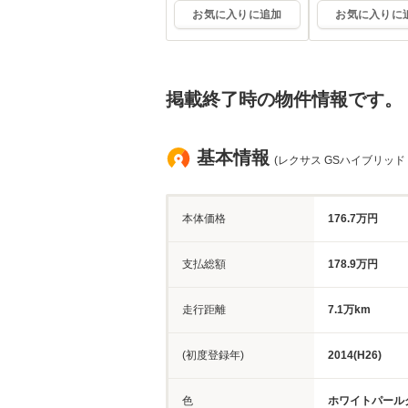
お気に入りに追加
お気に入りに
掲載終了時の物件情報です。
基本情報
(レクサス GSハイブリッド
本体価格
176.7万円
支払総額
178.9万円
走行距離
7.1万km
(初度登録年)
2014(H26)
色
ホワイトパール