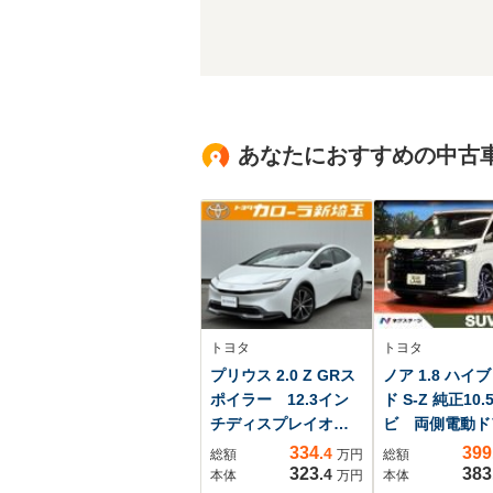
あなたにおすすめの中古
トヨタ
トヨタ
プリウス 2.0 Z GRス
ノア 1.8 ハイ
ポイラー 12.3イン
ド S-Z 純正10.
チディスプレイオー
ビ 両側電動
ディオ ワンオーナ
後席モニター 
334
399
.4
総額
万円
総額
ー 前後ドラレコ
囲カメラ 衝突
323
383
.4
本体
万円
本体