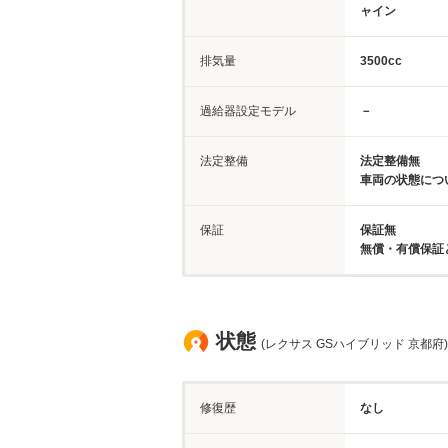
ャイン
排気量
3500cc
過給器設定モデル
－
法定整備
法定整備無
車両の状態につ
保証
保証無
無償・有償保証
状態
(レクサス GSハイブリッド 京都府)
修復歴
なし