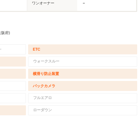
ワンオーナー
－
大阪府)
－
ETC
ウォークスルー
横滑り防止装置
バックカメラ
フルエアロ
ローダウン