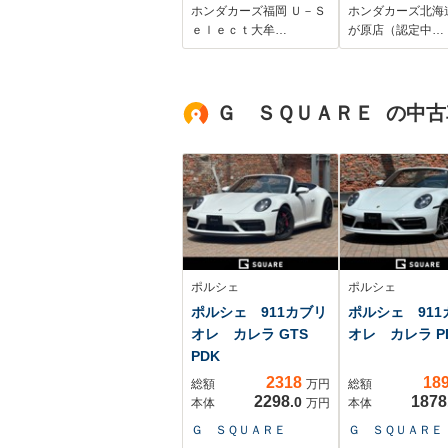
ーター ステア
ホンダカーズ福岡 Ｕ－Ｓ
ホンダカーズ北海
グヒーター パ
ｅｌｅｃｔ大牟…
が原店（認定中…
シフト ETC
Ｇ ＳＱＵＡＲＥ の中
ポルシェ
ポルシェ
ポルシェ 911カブリ
ポルシェ 911
オレ カレラ GTS
オレ カレラ P
PDK
2318
18
総額
万円
総額
2298
1878
.0
本体
万円
本体
Ｇ ＳＱＵＡＲＥ
Ｇ ＳＱＵＡＲＥ