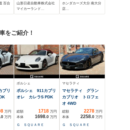
リン
ィオ 充電ケーブ
道 百合
山形日産自動車株式会社
ホンダカーズ大分 南大分
ドル
ル アラウンドビュ
マイカーランド…
店…
ーモニター
古車をご紹介！
ポルシェ
マセラティ
カブリ
ポルシェ 911カブリ
マセラティ グラン
DK
オレ カレラS PDK
カブリオ トロフェ
オ 4WD
98
1718
2278
万円
総額
万円
総額
万円
1698
2258
.0
.0
.0
万円
本体
万円
本体
万円
Ｇ ＳＱＵＡＲＥ
Ｇ ＳＱＵＡＲＥ