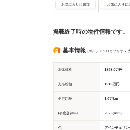
お気に入りに追加
お気に入りに
掲載終了時の物件情報です。
基本情報
(ポルシェ 911カブリオレ 
本体価格
1898.0万円
支払総額
1918万円
走行距離
1.0万km
(初度登録年)
2023(R05)
色
アベンチュリン