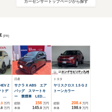
カーセンサートップページから探す
車
[PR]
日産
トヨタ
HEV Z
サクラ X ABS エア
ヤリスクロス 1.5 G 2
クトデ
バッグ スマートキ
トーンカラー
 純
ー 禁煙車 LEDヘ
 リ
ッドライト 9インチ
156
208
.3
.4
万円
総額
万円
総額
万円
トヒ
ディスプレイオーデ
145
198
.8
.0
.9
万円
本体
万円
本体
万円