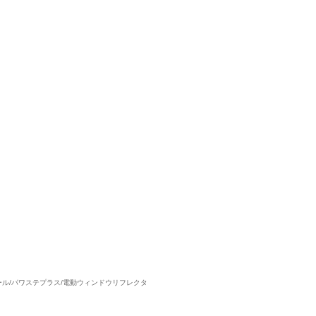
ありがとうございました
5
5
5
5
接客：
雰囲気：
アフター：
品質：
総合評価
点
いつも、車を購入させて頂いております。 僕の要望した車も探してき
常に状態も良く満足です！ お店の雰囲気も、高級感ありミュージアム
トヨタ アルファード（2025/08購入）
2025/09/20投稿
なおさん
イール/パワステプラス/電動ウィンドウリフレクタ