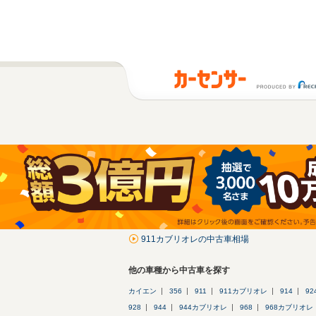
911カブリオレの中古車相場
他の車種から中古車を探す
カイエン
356
911
911カブリオレ
914
92
928
944
944カブリオレ
968
968カブリオレ