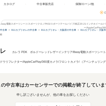
カタログ
中古車販売店
保険/ローン/他
ア/8way電動スポーツシート/スポーツクロノPKG/スポーツテールパイプ/純正20.21インチホイール
ー/AppleCarPl
中古車
911カブリオレの中古車
911カブリオレ・大阪府の中古車
911カブリオレ・大阪
詳細
オレ
カレラ PDK ボルドーレッドレザーインテリア/8way電動スポーツシート
ドウリフレクター/AppleCarPlay/360度カメラ/フロントカメラ/ （アベンチュリ
この中古車はカーセンサーでの掲載が終了していま
申し訳ございませんが、他の車をお探しください