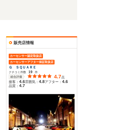
販売店情報
カーセンサー認定取扱店
カーセンサーアフター保証取扱店
Ｇ ＳＱＵＡＲＥ
19
クチコミ件数
件
4.7
総合評価
点
4.6
4.8
4.6
接客：
雰囲気：
アフター：
4.7
品質：