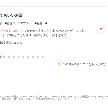
てもいいお店
4
5
4
4
客：
雰囲気：
アフター：
品質：
てくれました。 少しモヤモヤすることがあったのですが、カスタマ
っかり対応してくださり、解決しまし…
続きを読む
02/25投稿
ハルさん
このお店のクチコミをもっと読む
テリア/8way電動スポーツシート/スポーツクロノPKG/スポーツテールパイプ/純正20.21インチホ
の中古情報。大阪府の「Ｇ ＳＱＵＡＲＥ 」の車両を探すなら「カーセンサー」！