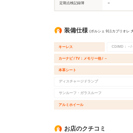
定期点検記録簿
－
装備仕様
(ポルシェ 911カブリオレ 
CD/MD：－/
キーレス
カーナビ / TV：メモリー他 / －
本革シート
ディスチャージドランプ
サンルーフ・ガラスルーフ
アルミホイール
お店のクチコミ