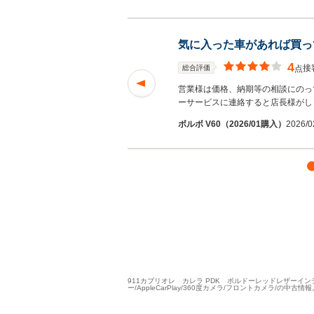
気に入った車があれば買っ
4
接
総合評価
点
いただきました。 あ
営業様は価格、納期等の相談にのっ
ーサービスに連絡すると店長様がし
ボルボ V60（2026/01購入）
2026/
911カブリオレ カレラ PDK ボルドーレッドレザーイン
ー/AppleCarPlay/360度カメラ/フロントカメラ/