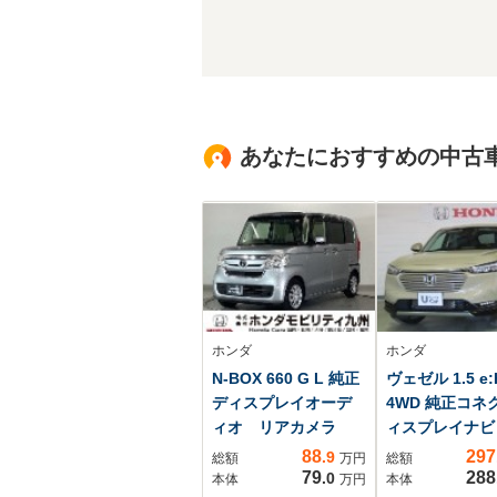
あなたにおすすめの中古
ホンダ
ホンダ
N-BOX 660 G L 純正
ヴェゼル 1.5 e:
ディスプレイオーデ
4WD 純正コネ
ィオ リアカメラ
ィスプレイナビ
正前後ドラレコ
88
297
.9
総額
万円
総額
アカメラ シー
79
288
.0
本体
万円
本体