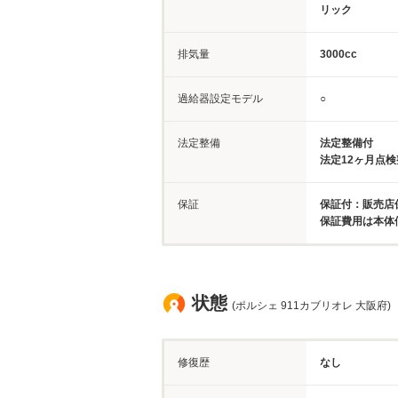
リック
排気量
3000cc
過給器設定モデル
○
法定整備
法定整備付
法定12ヶ月点
保証
保証付：販売店保
保証費用は本体
状態
(ポルシェ 911カブリオレ 大阪府)
修復歴
なし