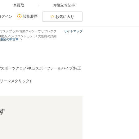
車買取
お役立ち記事
ログイン
閲覧履歴
お気に入り
/パワステプラス/電動ウィンドウリフレクタ
サイトマップ
ay/360度カメラ/フロントカメラ/ 大阪府の詳細
市港区の中古車
/スポーツクロノPKG/スポーツテールパイプ/純正
ングリーンメタリック）
す