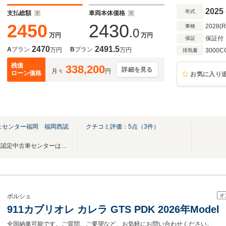
2025
年式
支払総額
車両本体価格
2450
2430
2028(
車検
.0
万円
万円
保証付
保証
2470
2491.5
A
プラン
B
プラン
万円
万円
3000C
排気量
残価
338,200
詳細を見る
月々
円
ローン価格
お気に入り
ェセンター福岡 福岡西認
クチコミ評価：
5
点（
3
件）
ポルシェセンター福岡 福岡西認定中古車センターは福重・姪浜ICより車で5分です。
オ
ポルシェ
911カブリオレ カレラ GTS PDK 2026年Model
全国納車可能です。ご質問、ご要望など、お気軽にお問い合わせください。