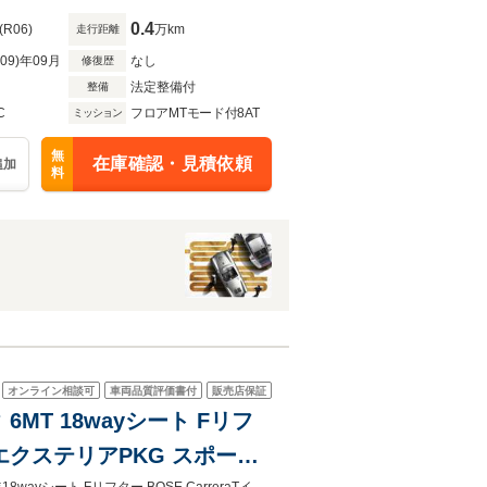
0.4
(R06)
万km
走行距離
R09)年09月
なし
修復歴
法定整備付
整備
C
フロアMTモード付8AT
ミッション
無
在庫確認・見積依頼
追加
料
オンライン相談可
車両品質評価書付
販売店保証
ト Fリフ
raTエクステリアPKG スポーツ