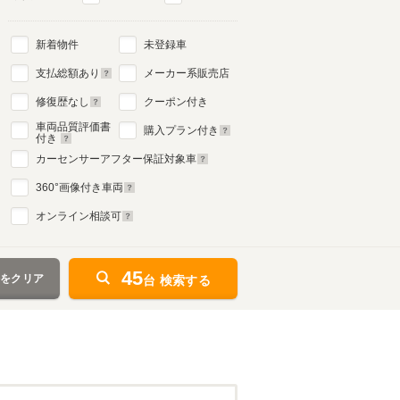
新着物件
未登録車
3代目
支払総額あり
メーカー系販売店
1994年1月～1998年3月
生産モデル
修復歴なし
クーポン付き
車両品質評価書
購入プラン付き
付き
カーセンサーアフター保証対象車
360
°画像付き車両
オンライン相談可
45
件をクリア
台 検索する