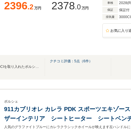
2396
2378
2028(
車検
.2
.0
万円
万円
保証付
保証
3000C
排気量
お気に入り
クチコミ評価：
5
点（
6
件）
都心部として最大規模、最新のCIを取り入れたポルシェセンター高輪へようこそ
ポルシェ
911カブリオレ カレラ PDK スポーツエキゾー
ザーインテリア シートヒーター シートベン
トリー レザースポーツステアリング レーン