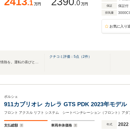
2413
2390
.1
.0
万円
万円
保証付
保証
3000C
排気量
お気に入り
クチコミ評価：
5
点（
2
件）
時代が変わっても、変わらない情熱を。運転の喜びという価値をあなたへ。
ポルシェ
911カブリオレ カレラ GTS PDK 2023年モ
2022
年式
支払総額
車両本体価格