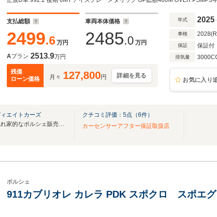
デザインPKG
2025
年式
支払総額
車両本体価格
2499
2485
2028(
車検
.6
.0
万円
万円
保証付
保証
2513.9
A
プラン
万円
3000C
排気量
残価
127,800
詳細を見る
月々
円
ローン価格
お気に入り
ディエイトカーズ
クチコミ評価：
5
点（
6
件）
岐阜県揖斐郡のどかな場所に隠れ家的なポルシェ販売専門店をオープン！
カーセンサーアフター保証取扱店
ポルシェ
911カブリオレ カレラ PDK スポクロ スポエグ