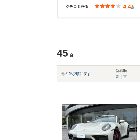
4.4
クチコミ評価
点
45
台
新着順
元の並び順に戻す
新
古