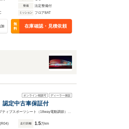
法定整備付
整備
C
フロア8AT
ミッション
無
在庫確認・見積依頼
追加
料
オンライン相談可
ディーラー保証
デル 認定中古車保証付
フロント アクスル リフト システム シートベンチレーション（フロント）アダプティブスポーツシート（18way電動調節）ステアリングホイール（レザー）【K26-0702】
1.5
(R04)
万km
走行距離