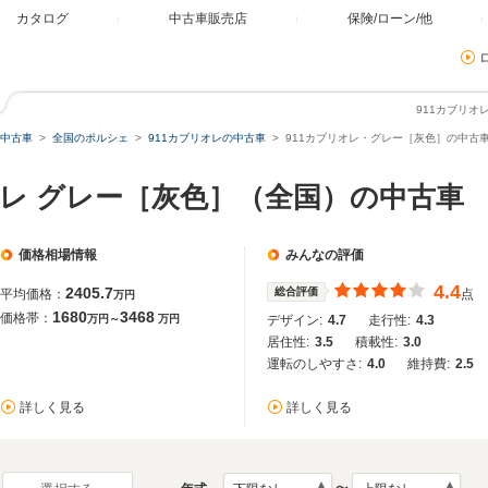
カタログ
中古車販売店
保険/ローン/他
911カブリ
中古車
全国のポルシェ
911カブリオレの中古車
911カブリオレ・グレー［灰色］の中古
オレ グレー［灰色］（全国）の中古車
価格相場情報
みんなの評価
4.4
2405.7
総合評価
平均価格：
点
万円
1680
3468
価格帯：
万円～
万円
デザイン:
4.7
走行性:
4.3
居住性:
3.5
積載性:
3.0
運転のしやすさ:
4.0
維持費:
2.5
詳しく見る
詳しく見る