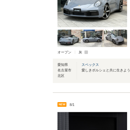
オープン
灰
愛知県
スペックス
名古屋市
愛しきポルシェと共に生きよ
北区
NEW
8/1