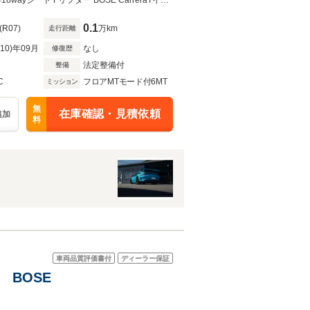
正規D車 992.2 後期 6MT アイスグレーメタリック OP総額400M OVER PSMP3年18wayシート Fリフター BOSE CarreraTインテリアPKG CarreraTエクステリアPKG スポーツデザインPKG
0.1
(R07)
万km
走行距離
R10)年09月
なし
修復歴
法定整備付
整備
C
フロアMTモード付6MT
ミッション
無
在庫確認・見積依頼
追加
料
車両品質評価書付
ディーラー保証
 BOSE