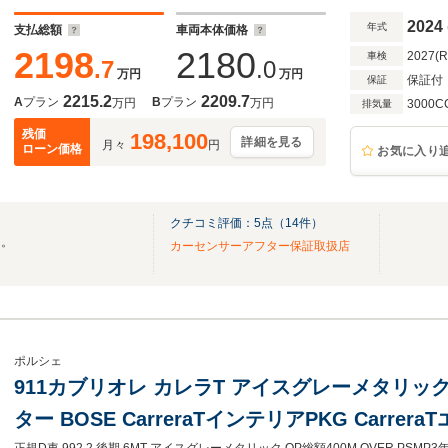
クロノ
2024
年式
支払総額
車両本体価格
2198
2180
2027(
車検
.7
.0
万円
万円
保証付
保証
2215.2
2209.7
A
プラン
B
プラン
万円
万円
3000C
排気量
残価
198,100
詳細を見る
月々
円
ローン価格
お気に入り
クチコミ評価：
5
点（
14
件）
う。
カーセンサーアフター保証取扱店
ポルシェ
911カブリオレ カレラT アイスグレーメタリック 6MT 18wayシー
ター BOSE CarreraTインテリアPKG Carre