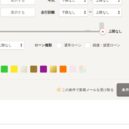
〜
年式
選択する
〜
走行距離
選択する
5代目
4代目
1月～2019年6月
2005年2月～2011年10月
1998年4月～2005年1月
ル
生産モデル
生産モデル
上限なし
ローン種類
通常ローン
残価・据置ローン
この条件で新着メールを受け取る
条