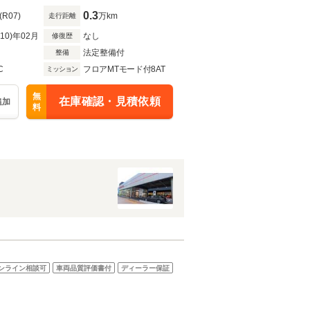
0.3
(R07)
万km
走行距離
R10)年02月
なし
修復歴
法定整備付
整備
C
フロアMTモード付8AT
ミッション
無
在庫確認・見積依頼
追加
料
ンライン相談可
車両品質評価書付
ディーラー保証