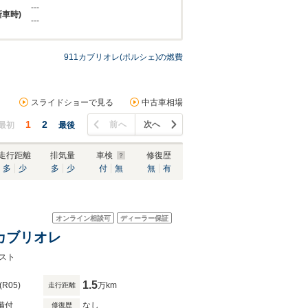
---
新車時)
---
911カブリオレ(ポルシェ)の燃費
スライドショーで見る
中古車相場
1
2
前へ
次へ
最初
最後
走行距離
排気量
車検
修復歴
多
少
多
少
付
無
無
有
オンライン相談可
ディーラー保証
S カブリオレ
スト
1.5
(R05)
万km
走行距離
備付
なし
修復歴