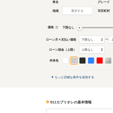
車名
グレード
地域
市区町村
選択する
現行
6代目
2019年7月～生産中
2011年1
生産モデ
価格
下限なし
911カブリオレのカタログを見る
〜
ローン月々支払い価格
ローン頭金（上限）
本体色
▼ もっと詳細な条件を追加する
911カブリオレ
の基本情報