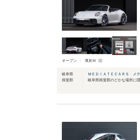
オープン
薄灰Ｍ
岐阜県
ＭＥＤＩＡＴＥＣＡＲＳ メ
揖斐郡