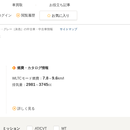
車買取
お役立ち記事
ログイン
閲覧履歴
お気に入り
オレ・グレー［灰色］の中古車・中古車情報
サイトマップ
車
燃費・カタログ情報
7.8
9.6
WLTCモード燃費：
～
km/l
2981
3745
排気量：
～
cc
詳しく見る
ミッション
AT/CVT
MT