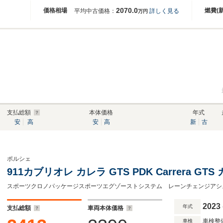
2070.0
価格相場
燃費(
平均中古価格：
詳しく見る
万円
支払総額
本体価格
年式
安
高
安
高
新
古
ポルシェ
911カブリオレ カレラ GTS PDK Carrera GT
スポーツクロノパッケージスポーツエグゾーストシステム レーンチェンジアシ
2023
年式
支払総額
車両本体価格
車検整
車検