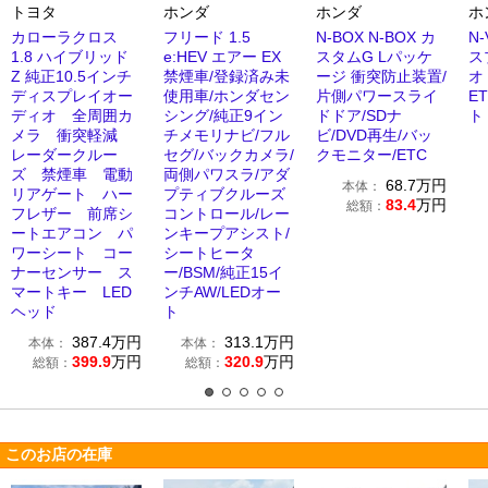
トヨタ
ホンダ
ホンダ
ホ
カローラクロス
フリード 1.5
N-BOX N-BOX カ
N-
1.8 ハイブリッド
e:HEV エアー EX
スタムG Lパッケ
ス
Z 純正10.5インチ
禁煙車/登録済み未
ージ 衝突防止装置/
オ
ディスプレイオー
使用車/ホンダセン
片側パワースライ
E
ディオ 全周囲カ
シング/純正9イン
ドドア/SDナ
ト
メラ 衝突軽減
チメモリナビ/フル
ビ/DVD再生/バッ
レーダークルー
セグ/バックカメラ/
クモニター/ETC
ズ 禁煙車 電動
両側パワスラ/アダ
68.7
万円
本体：
リアゲート ハー
プティブクルーズ
83.4
万円
総額：
フレザー 前席シ
コントロール/レー
ートエアコン パ
ンキープアシスト/
ワーシート コー
シートヒータ
ナーセンサー ス
ー/BSM/純正15イ
マートキー LED
ンチAW/LEDオー
ヘッド
ト
387.4
万円
313.1
万円
本体：
本体：
399.9
万円
320.9
万円
総額：
総額：
このお店の在庫