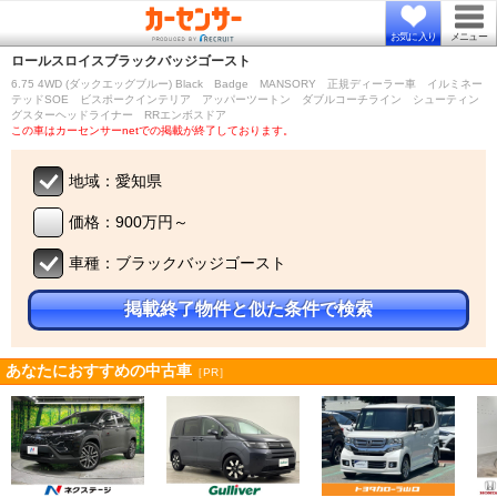
お気に入り
メニュー
ロールスロイス
ブラックバッジゴースト
6.75 4WD (ダックエッグブルー) Black Badge MANSORY 正規ディーラー車 イルミネー
テッドSOE ビスポークインテリア アッパーツートン ダブルコーチライン シューティン
グスターヘッドライナー RRエンボスドア
この車はカーセンサーnetでの掲載が終了しております。
地域：愛知県
価格：900万円～
車種：ブラックバッジゴースト
掲載終了物件と似た条件で検索
あなたにおすすめの中古車
［PR］