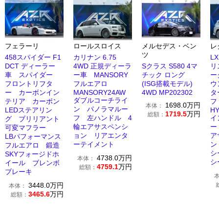
フェラーリ
ロールスロイス
メルセデス・ベン
レ
ツ
458スパイダー F1
カリナン 6.75
LX
DCT ディーラー
4WD 正規ディーラ
Sクラス S580 4マ
リ
車 スパイダー
ー車 MANSORY
チック ロング
ー
フロントリフタ
フルエアロ
(ISG搭載モデル)
ウ
ー カーボンイン
MANSORY24AW
4WD MP202302
タ
ダブルコーチライ
テリア カーボン
1698.0
万円
本体：
ン パノラマルー
LEDステアリン
H
1719.5
万円
総額：
フ 左ハンドル 4
イ
グ ブリリアント
輪エアサスペンシ
ー
可変マフラー
ョン リアエンタ
ア
LBパフォーマンス
ーテイメント
ン
フルエアロ 鍛造
シ
SKYフォージドホ
4738.0
万円
本体：
シ
イール ブレンボ
4759.1
万円
総額：
ブレーキ
3448.0
万円
本体：
3465.6
万円
総額：