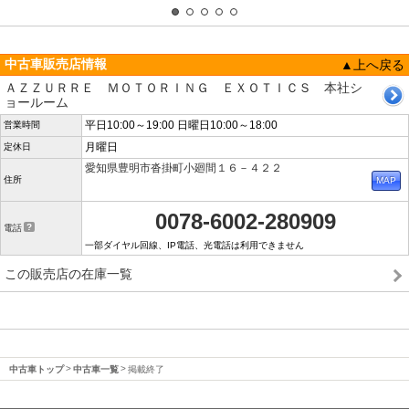
中古車販売店情報
▲上へ戻る
ＡＺＺＵＲＲＥ ＭＯＴＯＲＩＮＧ ＥＸＯＴＩＣＳ 本社シ
ョールーム
平日10:00～19:00 日曜日10:00～18:00
営業時間
月曜日
定休日
愛知県豊明市沓掛町小廻間１６－４２２
住所
0078-6002-280909
電話
一部ダイヤル回線、IP電話、光電話は利用できません
この販売店の在庫一覧
中古車トップ
中古車一覧
掲載終了