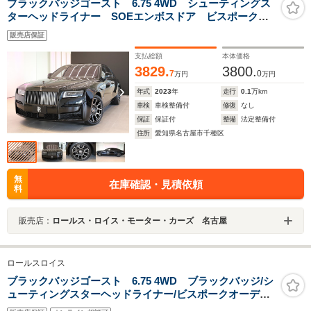
ブラックバッジゴースト 6.75 4WD シューティングス
ターヘッドライナー SOEエンボスドア ビスポークク
ロック ピクニックテーブル ビスポークオーディオ
販売店保証
ポリッシュステンレススティールP
支払総額
本体価格
3829.
3800.
7
0
万円
万円
年式
2023
年
走行
0.1
万km
車検
車検整備付
修復
なし
保証
保証付
整備
法定整備付
住所
愛知県名古屋市千種区
無
在庫確認・見積依頼
料
販売店：
ロールス・ロイス・モーター・カーズ 名古屋
ロールスロイス
ブラックバッジゴースト 6.75 4WD ブラックバッジ/シ
ューティングスターヘッドライナー/ビスポークオーディ
オ/アッパーツートン/カーボンアロイ・コンポジット・ホ