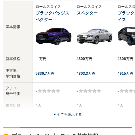
ロールスロイス
ロールスロイス
ロールス
ブラックバッジス
スペクター
ブラック
ペクター
イス
基本情報
新車価格
‐‐‐万円
4800万円
4306万円
中古車
5836.7万円
4803.3万円
4915万円
平均価格
クチコミ
-
-
-
総合評価
乗車定員
4人
4人
4人
▼
全てを表示する
ドア数
2ドア
2ドア
2ドア
全高
全高
全