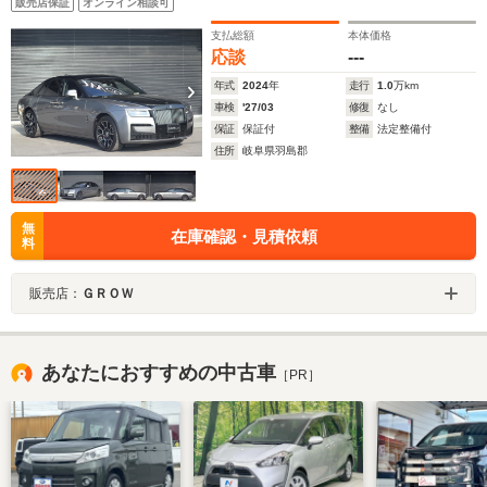
販売店保証
オンライン相談可
イール/リヤ・シアター・コンフィギュレーション/ラムウ
ールフロアマット /
支払総額
本体価格
応談
---
年式
2024
年
走行
1.0
万km
車検
'27/03
修復
なし
保証
保証付
整備
法定整備付
住所
岐阜県羽島郡
無
在庫確認・見積依頼
料
販売店：
ＧＲＯＷ
あなたにおすすめの中古車
［PR］