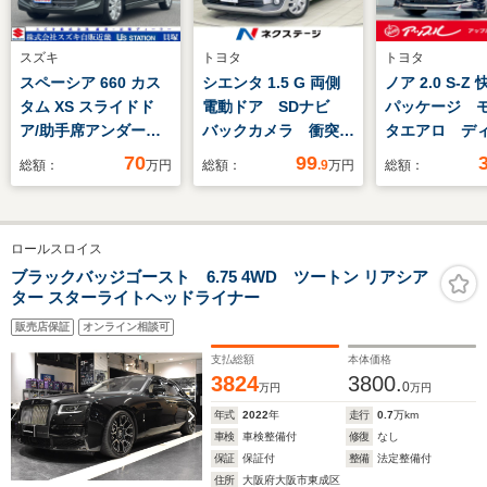
スズキ
トヨタ
トヨタ
スペーシア 660 カス
シエンタ 1.5 G 両側
ノア 2.0 S-Z
タム XS スライドド
電動ドア SDナビ
パッケージ 
ア/助手席アンダーボ
バックカメラ 衝突軽
タエアロ デ
ックス/ 電動格納ミラ
減 禁煙車 ETC ド
イオーディオ
70
99
総額：
万円
総額：
.9
万円
総額：
ー/プッシュスタート/
ラレコ スマートキ
ユニバーサル
前後誤発進抑制システ
ー オートエアコン/
プ プロジェ
ム/リヤパーキングセ
ライト オートハイビ
LEDヘッドラ
ロールスロイス
ンサー/アイドリング
ーム レーンキープ
モニター 両
ストップ/横滑り防止
横滑り防止
ラ レーダー
ブラックバッジゴースト 6.75 4WD ツートン リアシア
ター スターライトヘッドライナー
機能/フロアマット
Bluetooth フルセグ
ン 後席フリ
ンモニター
販売店保証
オンライン相談可
支払総額
本体価格
3824
3800.
0
万円
万円
年式
2022
年
走行
0.7
万km
車検
車検整備付
修復
なし
保証
保証付
整備
法定整備付
住所
大阪府大阪市東成区