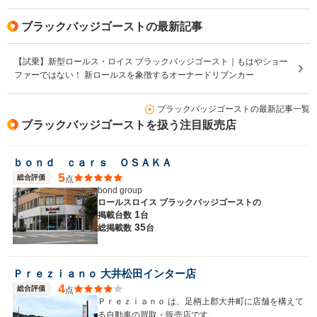
駆動方式
4WD
4WD
FR
ブラックバッジゴーストの最新記事
【試乗】新型ロールス・ロイス ブラックバッジゴースト｜もはやショー
ファーではない！ 新ロールスを象徴するオーナードリブンカー
ブラックバッジゴーストの最新記事一覧
ブラックバッジゴーストを扱う注目販売店
ｂｏｎｄ ｃａｒｓ ＯＳＡＫＡ
5
総合評価
点
bond group
ロールスロイス ブラックバッジゴーストの
1
掲載台数
台
35
総掲載数
台
Ｐｒｅｚｉａｎｏ 大井松田インター店
4
総合評価
点
Ｐｒｅｚｉａｎｏ は、足柄上郡大井町に店舗を構えて
る自動車の買取・販売店です。