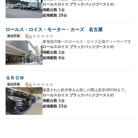
ロールスロイス ブラックバッジゴーストの
1
掲載台数
台
29
総掲載数
台
ロールス・ロイス・モーター・カーズ 名古屋
0
総合評価
点
東海地方唯一のロールス・ロイス正規ディーラーです
ロールスロイス ブラックバッジゴーストの
1
掲載台数
台
8
総掲載数
台
ＧＲＯＷ
0
総合評価
点
厳選された欧州車をお探しの際は是非GROWまで。
ロールスロイス ブラックバッジゴーストの
1
掲載台数
台
23
総掲載数
台