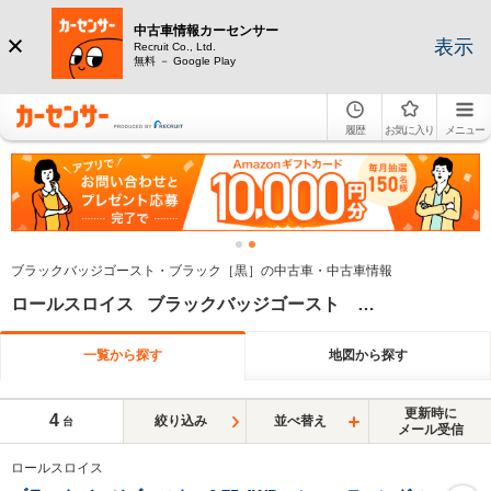
中古車情報カーセンサー
表示
Recruit Co., Ltd.
無料 － Google Play
履歴
お気に入り
メニュー
ブラックバッジゴースト・ブラック［黒］の中古車・中古車情報
ロールスロイス ブラックバッジゴースト ブラック系
一覧から探す
地図から探す
更新時に
4
絞り込み
並べ替え
台
メール受信
ロールスロイス