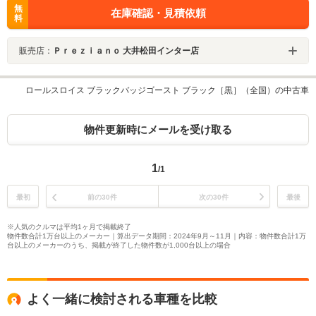
無
在庫確認・見積依頼
料
販売店：
Ｐｒｅｚｉａｎｏ 大井松田インター店
ロールスロイス ブラックバッジゴースト ブラック［黒］（全国）の中古車
物件更新時にメールを受け取る
1
/1
最初
前の30件
次の30件
最後
※人気のクルマは平均1ヶ月で掲載終了
物件数合計1万台以上のメーカー｜算出データ期間：2024年9月～11月｜内容：物件数合計1万
台以上のメーカーのうち、掲載が終了した物件数が1,000台以上の場合
よく一緒に検討される車種を比較