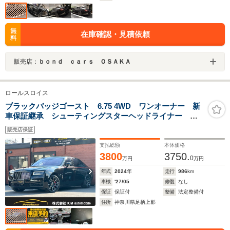
無
在庫確認・見積依頼
料
販売店：
ｂｏｎｄ ｃａｒｓ ＯＳＡＫＡ
ロールスロイス
ブラックバッジゴースト 6.75 4WD ワンオーナー 新
車保証継承 シューティングスターヘッドライナー ビ
スポークインテリア リヤシアターコンフィグレーショ
販売店保証
ン アップリットSoE コントラストシートパイピン
グ カラードパーフォレーション
支払総額
本体価格
3800
3750.
0
万円
万円
年式
2024
年
走行
986
km
車検
'27/05
修復
なし
保証
保証付
整備
法定整備付
住所
神奈川県足柄上郡