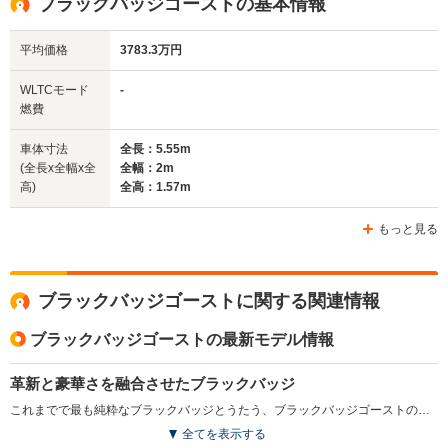
ブラックバッジゴーストの基本情報
1.58m
1.57m
1.
平均価格
3783.3万円
全幅
全幅
全
WLTCモード
-
サイズ
2.02m
2.02m
1.
燃費
全長
全長
(全長x全幅x全高)
5.49m
5.48m
5.
車体寸法
全長：5.55m
(全長x全幅x全
全幅：2m
高)
全高：1.57m
ホイールベース
ホイールベース
ホイー
-m
-m
もっと見る
ブラックバッジゴーストに関する関連情報
WLTCモード
-
-
-
燃費
ブラックバッジゴーストの最新モデル情報
革新と豪華さを融合させたブラックバッジ
これまでで最も純粋なブラックバッジとうたう、ブラックバッジゴーストのフルモデルチェンジモデルを発売した。新型は排気量を拡大した6.75リッターV型12気筒エンジンを搭載し、出力は600ps、トルクは900N・mに向上している。伝統的なラジエターグリルとボンネットマスコットのクローム仕上げに特別な作業を加え、ダーククローム仕上げとしている。鍛造のアルミニウムをカーボンファイバーで補強した21インチのアルミホイールを採用。トランスミッションのローモードを選択するとギアシフト速度の高速化が図られ、増大した出力に見合うよう再調整が行われたブレーキにより、ドラマチックな走りを可能としている。（2021.10）
排気量
-
-
6592cc
全てを表示する