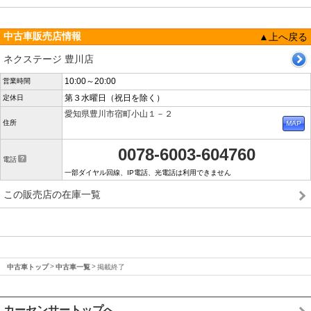
中古車販売店情報
▲上へ戻る
ネクステージ 豊川店
10:00～20:00
営業時間
第３水曜日（祝日を除く）
定休日
愛知県豊川市宿町小山１－２
住所
0078-6003-604760
電話
一部ダイヤル回線、IP電話、光電話は利用できません
この販売店の在庫一覧
中古車トップ
中古車一覧
掲載終了
カーセンサートップへ