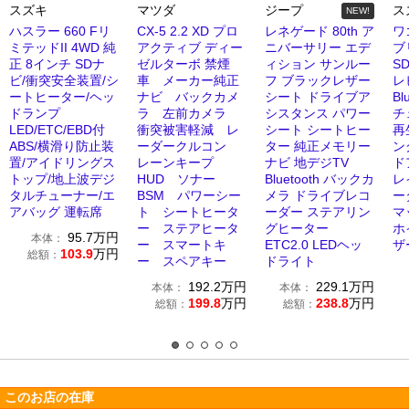
スズキ
マツダ
ジープ
ス
NEW!
ハスラー 660 Fリ
CX-5 2.2 XD プロ
レネゲード 80th ア
ワ
ミテッドII 4WD 純
アクティブ ディー
ニバーサリー エデ
ブ
正 8インチ SDナ
ゼルターボ 禁煙
ィション サンルー
S
ビ/衝突安全装置/シ
車 メーカー純正
フ ブラックレザー
レ
ートヒーター/ヘッ
ナビ バックカメ
シート ドライブア
Bl
ドランプ
ラ 左前カメラ
シスタンス パワー
チ
LED/ETC/EBD付
衝突被害軽減 レ
シート シートヒー
再
ABS/横滑り防止装
ーダークルコン
ター 純正メモリー
ン
置/アイドリングス
レーンキープ
ナビ 地デジTV
ド
トップ/地上波デジ
HUD ソナー
Bluetooth バックカ
レ
タルチューナー/エ
BSM パワーシー
メラ ドライブレコ
ー
アバッグ 運転席
ト シートヒータ
ーダー ステアリン
マ
ー ステアヒータ
グヒーター
ホ
95.7
万円
本体：
ー スマートキ
ETC2.0 LEDヘッ
ザ
103.9
万円
総額：
ー スペアキー
ドライト
192.2
万円
229.1
万円
本体：
本体：
199.8
万円
238.8
万円
総額：
総額：
このお店の在庫