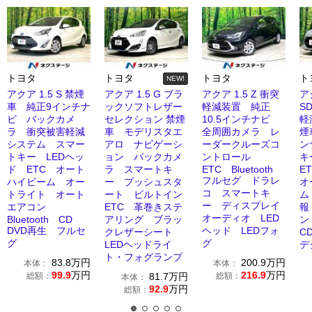
トヨタ
トヨタ
トヨタ
ト
NEW!
アクア 1.5 S 禁煙
アクア 1.5 G ブラ
アクア 1.5 Z 衝突
ア
車 純正9インチナ
ックソフトレザー
軽減装置 純正
S
ビ バックカメ
セレクション 禁煙
10.5インチナビ
軽
ラ 衝突被害軽減
車 モデリスタエ
全周囲カメラ レ
煙
システム スマー
アロ ナビゲーシ
ーダークルーズコ
ン
トキー LEDヘッ
ョン バックカメ
ントロール
キ
ド ETC オート
ラ スマートキ
ETC Bluetooth
E
フルセグ ドラレ
ハイビーム オー
ー プッシュスタ
オ
コ スマートキ
トライト オート
ート ビルトイン
ム
ー ディスプレイ
エアコン
ETC 革巻きステ
報
オーディオ LED
Bluetooth CD
アリング ブラッ
ン
DVD再生 フルセ
ヘッド LEDフォ
クレザーシート
C
グ
グ
LEDヘッドライ
デ
ト・フォグランプ
83.8
万円
200.9
万円
本体：
本体：
99.9
万円
216.9
万円
総額：
81.7
万円
総額：
本体：
92.9
万円
総額：