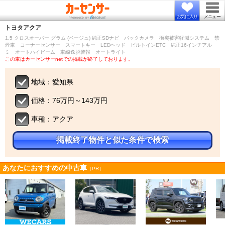
お気に入り
メニュー
トヨタ
アクア
1.5 クロスオーバー グラム (ベージュ) 純正SDナビ バックカメラ 衝突被害軽減システム 禁
煙車 コーナーセンサー スマートキー LEDヘッド ビルトインETC 純正16インチアル
ミ オートハイビーム 車線逸脱警報 オートライト
この車はカーセンサーnetでの掲載が終了しております。
地域：愛知県
価格：76万円～143万円
車種：アクア
掲載終了物件と似た条件で検索
あなたにおすすめの中古車
［PR］