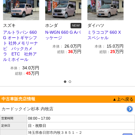
スズキ
ホンダ
ダイハツ
NEW!
アルトラパン 660
N-WGN 660 G Aパ
ミラココア 660 X
G オートギヤシフ
ッケージ
スペシャル
ト 社外メモリーナ
26.0
万円
15.0
万円
本体：
本体：
ビ バックカメ
36
万円
25
万円
総額：
総額：
ラ ETC 社外ア
ルミホイール
34.0
万円
本体：
45
万円
総額：
中古車販売店情報
▲上へ戻る
カードックイン杉本 内牧店
08:00～17:00
営業時間
日・祝祭日
定休日
埼玉県春日部市内牧３８５１－２