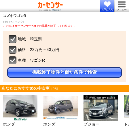
お気に入り
メニュー
スズキ
ワゴンR
660 FX (ピンク)
この車はカーセンサーnetでの掲載が終了しております。
地域：埼玉県
価格：23万円～43万円
車種：ワゴンR
掲載終了物件と似た条件で検索
あなたにおすすめの中古車
［PR］
ホンダ
ホンダ
プジョー
ト