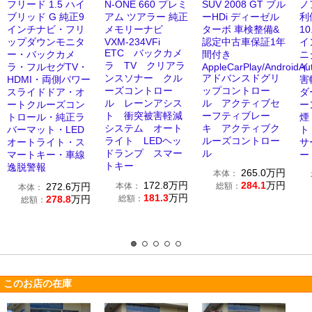
フリード 1.5 ハイ
N-ONE 660 プレミ
SUV 2008 GT ブル
ノア
ブリッド G 純正9
アム ツアラー 純正
ーHDi ディーゼル
利
インチナビ・フリ
メモリーナビ
ターボ 車検整備&
1
ップダウンモニタ
VXM-234VFi
認定中古車保証1年
イ
ETC バックカメ
ー・バックカメ
間付き
ニ
ラ TV クリアラ
ラ・フルセグTV・
AppleCarPlay/Android
イ
ンスソナー クル
アドバンスドグリ
HDMI・両側パワー
害
ーズコントロー
ップコントロー
スライドドア・オ
ダ
ル レーンアシス
ル アクティブセ
ートクルーズコン
ー
ト 衝突被害軽減
ーフティブレー
トロール・純正ラ
煙
システム オート
キ アクティブク
バーマット・LED
ト
ライト LEDヘッ
ルーズコントロー
オートライト・ス
サ
ドランプ スマー
ル
マートキー・車線
ー
トキー
逸脱警報
265.0
万円
本体：
172.8
万円
284.1
万円
272.6
万円
本体：
総額：
本体：
181.3
万円
278.8
万円
総額：
総額：
このお店の在庫