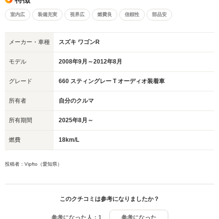
室内広
装備充実
視界広
燃費良
信頼性
部品安
メーカー・車種
スズキ ワゴンR
モデル
2008年9月～2012年8月
グレード
660 スティングレー T オーディオ装着車
所有者
自分のクルマ
所有期間
2025年8月～
燃費
18km/L
投稿者：Vipfto（愛知県）
このクチコミは参考になりましたか？
参考になった人：
1
参考になった