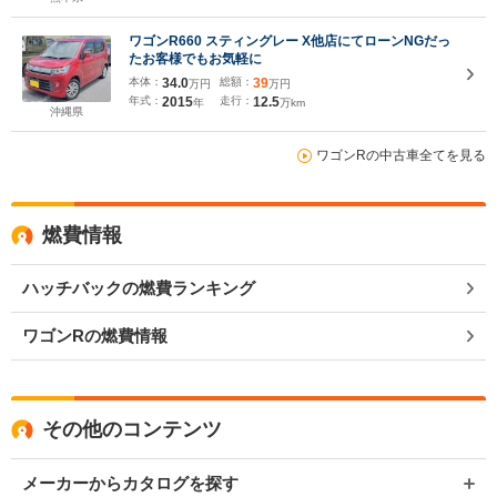
ワゴンR660 スティングレー X他店にてローンNGだっ
たお客様でもお気軽に
本体：
34.0
総額：
39
万円
万円
年式：
2015
走行：
12.5
年
万km
沖縄県
ワゴンRの中古車全てを見る
燃費情報
ハッチバックの燃費ランキング
ワゴンRの燃費情報
その他のコンテンツ
メーカーからカタログを探す