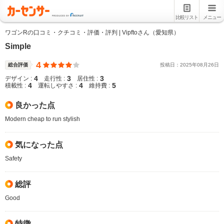
比較リスト
メニュー
ワゴンRの口コミ・クチコミ・評価・評判 | Vipftoさん（愛知県）
Simple
4
総合評価
投稿日：
2025
年
08
月
26
日
4
3
3
デザイン :
走行性 :
居住性 :
4
4
5
積載性 :
運転しやすさ :
維持費 :
良かった点
Modern cheap to run stylish
気になった点
Safety
総評
Good
特徴