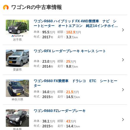
ワゴンRの中古車情報
ワゴンR660 ハイブリッド FX 4WD禁煙車 ナビ シ
ートヒーター オートエアコン 純正14インチホイー
ル CD再生 地デジ プライバシーガラス アイド
本体：
95.5
総額：
102.9
万円
万円
リングストップ トラクションコントロール
年式：
2017
走行：
3.3
年
万km
岩手県
ワゴンRFX レーダーブレーキ キーレス シート
本体：
23.0
総額：
25
万円
万円
年式：
2014
走行：
9.8
年
万km
愛媛県
ワゴンR660 FX禁煙車 ドラレコ ETC シートヒー
ター
本体：
16.0
総額：
21.5
万円
万円
年式：
2015
走行：
14.5
年
万km
神奈川県
ワゴンR660 FZレーダーブレーキ
本体：
38.1
総額：
43
万円
万円
年式：
2015
走行：
14.4
年
万km
熊本県