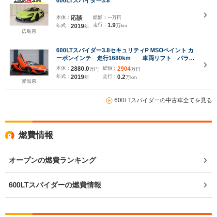
600LTスパイダー3.8
本体：
応談
総額：
---万円
走行：
1.9
年式：
2019
万km
年
広島県
600LTスパイダー3.8セキュリティP MSOペイント カ
ーボンインテ 走行1680km 車両リフト パラジ
ュウムルーフ カーボンインテリア プロテクション
本体：
2880.0
総額：
2904
万円
万円
フィルム ダイヤモンドカットW カーボンブレー
年式：
2019
走行：
0.2
年
万km
キ SPカラーキャリパー
愛知県
600LTスパイダーの中古車全てを見る
燃費情報
オープンの燃費ランキング
600LTスパイダーの燃費情報