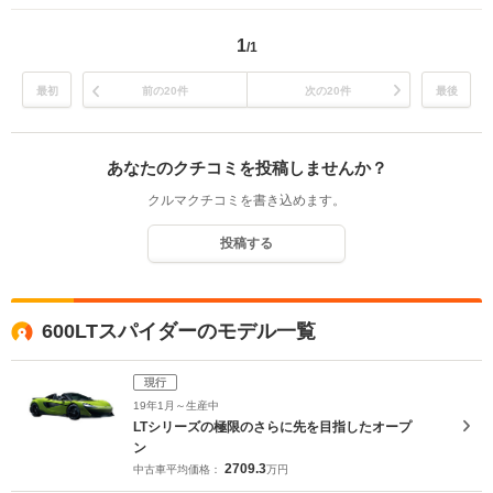
1
/1
最初
前の20件
次の20件
最後
あなたのクチコミを投稿しませんか？
クルマクチコミを書き込めます。
投稿する
600LTスパイダーのモデル一覧
現行
19年1月～生産中
LTシリーズの極限のさらに先を目指したオープ
ン
2709.3
中古車平均価格：
万円