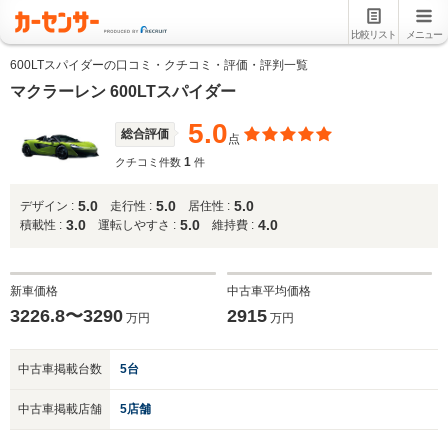
比較リスト
メニュー
600LTスパイダーの口コミ・クチコミ・評価・評判一覧
マクラーレン 600LTスパイダー
5.0
総合評価
点
1
クチコミ件数
件
5.0
5.0
5.0
デザイン :
走行性 :
居住性 :
3.0
5.0
4.0
積載性 :
運転しやすさ :
維持費 :
新車価格
中古車平均価格
3226.8〜3290
2915
万円
万円
中古車掲載台数
5台
中古車掲載店舗
5店舗