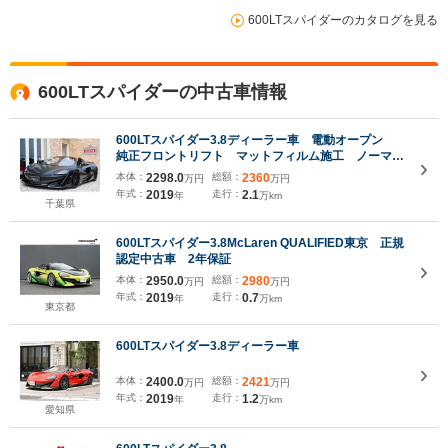
600LTスパイダーのカタログを見る
600LTスパイダーの中古車情報
600LTスパイダー3.8ディーラー車 電動オープン
純正フロントリフト マットフィルム施工 ノーマル
パーツ有 車検整備付
本体：
2298.0
総額：
2360
万円
万円
年式：
2019
走行：
2.1
年
万km
千葉県
600LTスパイダー3.8McLaren QUALIFIED東京 正規
認定中古車 2年保証
本体：
2950.0
総額：
2980
万円
万円
年式：
2019
走行：
0.7
年
万km
東京都
600LTスパイダー3.8ディーラー車
本体：
2400.0
総額：
2421
万円
万円
年式：
2019
走行：
1.2
年
万km
愛知県