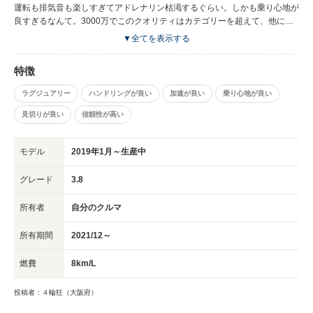
ら、愛社（車）精神の源泉は、効率重視ではなく、オーナーの細かい要求に
運転も排気音も楽しすぎてアドレナリン枯渇するぐらい。しかも乗り心地が
対し、ユーザー目線でとことん問題解決に取り組める社風にあるというだそ
良すぎるなんて。3000万でこのクオリティはカテゴリーを超えて、他に類
うです。それは至極、ナチュラルな好循環だと思います。
を見ないと思います。
▼全てを表示する
特徴
ラグジュアリー
ハンドリングが良い
加速が良い
乗り心地が良い
見切りが良い
信頼性が高い
モデル
2019年1月～生産中
グレード
3.8
所有者
自分のクルマ
所有期間
2021/12～
燃費
8km/L
投稿者：４輪狂（大阪府）