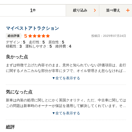
1
絞り込み
並べ替え
件
マイベストアトラクション
5
総合評価
投稿日：
2025
年
07
月
24
日
5
5
5
デザイン :
走行性 :
居住性 :
3
5
4
積載性 :
運転しやすさ :
維持費 :
良かった点
まずは特徴で上げた内容そのまま。意外と知られていない評価項目は、走行
に関するメカ二カルな部分が非常にタフで、オイル管理さえ怠らなければエ
ンジンや駆動系のトラブルの懸念はほぼないことです。最大の魅力は上方排
▼全てを表示する
気ならではのオープン時の後頭部から迫る炸裂音。これにつきます。クロー
ズにするとこれが半減してしまうのですが、リアガラスを開けば雄叫びはし
気になった点
っかり届きます。しかもリアガラス開閉はスパイダーだけの機能です。剛性
に関してはカーボンバスタブボディできしみ音など一切なく、それゆえ重量
新車は内装の処理に関しとにかく英国クオリティ。ただ、中古車に関しては
増も少ない。600LTに関してはスパイダー1択じゃないかと個人的には思い
この問題は新車時のオーナーが保証を適用して解決してくれています。それ
ます。
にはマクラーレン乗りがイタリアンスーパーカーユーザーよりも完璧主義の
▼全てを表示する
傾向が強いという背景があるようです（メカニックの方曰く）。そしてメカ
ニックの方も、シャシーにこだわり続けるマクラーレンの哲学に心酔してお
総評
り、愛社（車）精神が強い印象があります。なぜそこまで？と聞いてみた