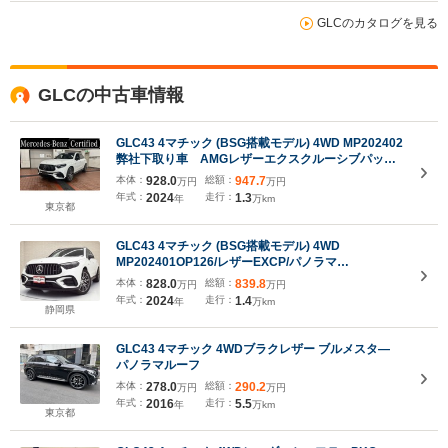
GLCのカタログを見る
GLCの中古車情報
GLC43 4マチック (BSG搭載モデル) 4WD MP202402
弊社下取り車 AMGレザーエクスクルーシブパッケ
ージ パノラミックスライディングルーフ シートヒ
本体：
928.0
総額：
947.7
万円
万円
ーター アンビエントライト 認定中古車2年
年式：
2024
走行：
1.3
年
万km
東京都
GLC43 4マチック (BSG搭載モデル) 4WD
MP202401OP126/レザーEXCP/パノラマ
SR/AMG20inAW/黒革/Fベンチレーター/ブルメスター/
本体：
828.0
総額：
839.8
万円
万円
ヘッドアップD/レーダーセーフティPKG/AMGインテ
年式：
2024
走行：
1.4
年
万km
リア&エクステリア/前後シートH/メモリー付パワーシ
静岡県
ート/パワーテールゲート/ACC/禁煙
GLC43 4マチック 4WDブラクレザー ブルメスタ―
パノラマルーフ
本体：
278.0
総額：
290.2
万円
万円
年式：
2016
走行：
5.5
年
万km
東京都