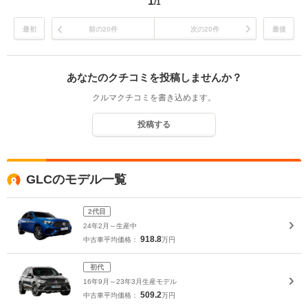
1
/1
最初
前の20件
次の20件
最後
あなたのクチコミを投稿しませんか？
クルマクチコミを書き込めます。
投稿する
GLCのモデル一覧
2代目
24年2月～生産中
918.8
中古車平均価格：
万円
初代
16年9月～23年3月生産モデル
509.2
中古車平均価格：
万円