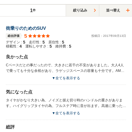
1
絞り込み
並べ替え
件
街乗りのためのSUV
5
総合評価
投稿日：
2017
年
09
月
13
日
5
5
5
デザイン :
走行性 :
居住性 :
4
5
5
積載性 :
運転しやすさ :
維持費 :
良かった点
Cベースだとの事だったので、大きさに若干の不安がありました。大人4人
で乗っても十分な余裕があり、ラゲッジスペースの容量も十分です。AMG
なので走りも楽しめます。走行モード切替で走りが激変します。3LV6ツイ
▼全てを表示する
ンターボのフルブースト時の加速はSUVとは思えませんが、4WDなので接
地感が強く怖さはありません。少し車高の高いセダンを運転しているような
気になった点
感覚です。速く走りたい時には速く走れます。サーキットに持ち込んでもそ
れなりに走るだろうという事がよくわかります。ブレーキも良く掛かります
タイヤがかなり大きい為、ノイズと据え切り時のハンドルの重さがありま
ので、不安はありません。エンジンをかけた時のエキゾーストノートは非常
す。ハイグリップタイヤの為、フルステア時に音が出ます。高速に乗った時
に官能的でクルマ好きにはたまらないと思います。ムーンルーフは開放感が
に、VICSにやたらと反応するため、非常にガイドがうるさいのが難点で
▼全てを表示する
あり非常に快適です。内装は割とシンプルに仕上がっていて、あまりゴチャ
す。画面は大きく見やすくて良いと思います。
ゴチャしていないのと感覚的に使えると言う点では評価できます。
総評