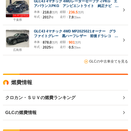
GLC43 4マチック 4WDレーダーセーフティPKG エ
アバランスPKG アンビエントライト 純正ナビ
360°カメラ ヘッドアップディスプレイ 純正21イ
本体：
218.0
総額：
236.5
万円
万円
ンチAW ハーフレザーシート シートヒーター パ
年式：
2017
走行：
7.9
年
万km
ワーバックドア
千葉県
GLC43 4マチック 4WD MP2025021オーナー グラ
ファイトグレー 黒ハーフレザー 前後ドラレコ 純
正20AW 全席ヒーター 360°カメラ パワーバック
本体：
878.0
総額：
901
万円
万円
ドア ルーフレール ワイヤレスAppleCarPlay ヘ
年式：
2025
走行：
0.5
年
万km
ッドアップディスプレイ ワイヤレス充電
広島県
GLCの中古車全てを見る
燃費情報
クロカン・ＳＵＶの燃費ランキング
GLCの燃費情報