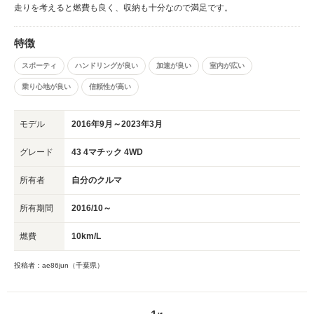
走りを考えると燃費も良く、収納も十分なので満足です。
特徴
スポーティ
ハンドリングが良い
加速が良い
室内が広い
乗り心地が良い
信頼性が高い
モデル
2016年9月～2023年3月
グレード
43 4マチック 4WD
所有者
自分のクルマ
所有期間
2016/10～
燃費
10km/L
投稿者：ae86jun（千葉県）