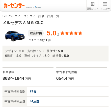
比較リスト
メニュー
GLCの口コミ・クチコミ・評価・評判一覧
メルセデスＡＭＧ GLC
5.0
総合評価
点
1
クチコミ件数
件
5.0
5.0
5.0
デザイン :
走行性 :
居住性 :
4.0
5.0
5.0
積載性 :
運転しやすさ :
維持費 :
新車価格
中古車平均価格
863〜1844
654.4
万円
万円
中古車掲載台数
93台
中古車掲載店舗
84店舗