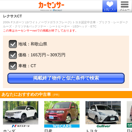
お気に入り
メニュー
レクサス
CT
200h Fスポーツ (ホワイトノーヴァガラスフレーク) トヨタ認定中古車・プリクラ・レーダーク
ルーズ・クリソナ&バックソナー・シートヒーター・LEDヘッド・ETC
この車はカーセンサーnetでの掲載が終了しております。
地域：和歌山県
価格：165万円～309万円
車種：CT
掲載終了物件と似た条件で検索
あなたにおすすめの中古車
［PR］
ホンダ
日産
トヨタ
日