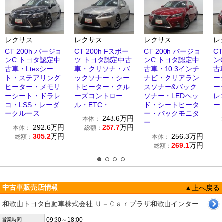
レクサス
レクサス
レクサス
レ
CT 200h バージョ
CT 200h Fスポー
CT 200h バージョ
C
ンC トヨタ認定中
ツ トヨタ認定中古
ンC トヨタ認定中
ン
古車・Ltexシー
車・クリソナ・バ
古車・10.3インチ
古
ト・ステアリング
ックソナー・シー
ナビ・クリアラン
ー
ヒーター・メモリ
トヒーター・クル
スソナー&バック
ー
ーシート・ドラレ
ーズコントロー
ソナー・LEDヘッ
レ
コ・LSS・レーダ
ル・ETC・
ド・シートヒータ
ー
ークルーズ
ー・バックモニタ
248.6
万円
本体：
ー
292.6
万円
257.7
万円
本体：
総額：
305.2
万円
256.3
万円
総額：
本体：
269.1
万円
総額：
中古車販売店情報
▲上へ戻る
和歌山トヨタ自動車株式会社 Ｕ－Ｃａｒプラザ和歌山インター
09:30～18:00
営業時間