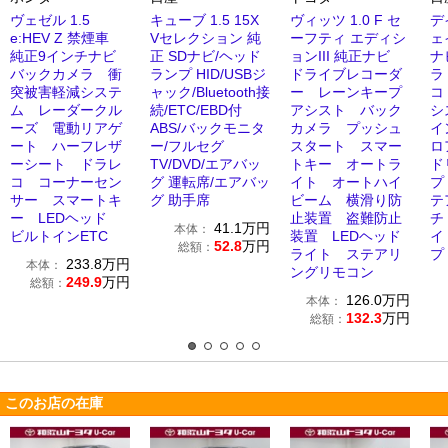
ヴェゼル 1.5
キューブ 1.5 15X
ヴィッツ 1.0 F セ
デ
e:HEV Z 禁煙車
Vセレクション 純
ーフティ エディシ
ェ
純正9インチナビ
正 SDナビ/ヘッド
ョンIII 純正ナビ
ナ
バックカメラ 衝
ランプ HID/USBジ
ドライブレコーダ
ラ
突被害軽減システ
ャック/Bluetooth接
ー レーンキープ
コ
ム レーダークル
続/ETC/EBD付
アシスト バック
シ
ーズ 電動リアゲ
ABS/バックモニタ
カメラ プッシュ
イ
ート ハーフレザ
ー/フルセグ
スタート スマー
ロ
ーシート ドラレ
TV/DVD/エアバッ
トキー オートラ
ド
コ コーナーセン
グ 運転席/エアバッ
イト オートハイ
プ
サー スマートキ
グ 助手席
ビーム 横滑り防
テ
ー LEDヘッド
止装置 盗難防止
チ
41.1
万円
本体：
ビルトインETC
装置 LEDヘッド
イ
52.8
万円
総額：
ライト ステアリ
プ
233.8
万円
本体：
ングリモコン
249.9
万円
総額：
126.0
万円
本体：
132.3
万円
総額：
このお店の在庫