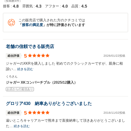
（投稿数4件）
4.8
4.3
4.0
4.5
接客 :
雰囲気 :
アフター :
品質 :
この販売店で購入された方のクチコミでは
「
接客の満足度
」が特に評価されています
老舗の信頼できる販売店
5
総合評価
2026/01/22投稿
ジャガーのXKRを購入しました 初めてのクラシックカーですが、親身に相
談い…
続きを読む
くろさん
ジャガー XKコンバーチブル（2025/12購入）
お店からの返信あり
グロリア430 納車ありがとうございました
5
総合評価
2016/11/02投稿
遠いところキャリアカーで熊本まで直接納車して頂きありがとうございまし
た…
続きを読む