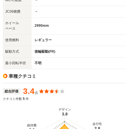
WLTC燃費
－
JC08燃費
－
ホイール
2990mm
ベース
使用燃料
レギュラー
駆動方式
後輪駆動(FR)
最小回転半径
不明
車種クチコミ
3.4
総合評価
点
5
クチコミ件数
件
デザイン
3.8
走行性
維持費
2.8