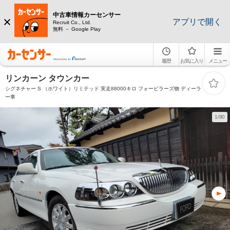
中古車情報カーセンサー
アプリで開く
Recruit Co., Ltd.
無料 － Google Play
履歴
お気に入り
メニュー
リンカーン タウンカー
シグネチャー S （ホワイト）リミテッド 実走88000キロ フォーピラーズ物 ディーラ
ー車
1/80