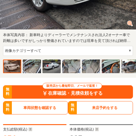
本体写真内容：
新車時よりディーラーでメンテナンスされ法人2オーナー車で
距離は多いですがしっかり整備されていますのでは現車を見て頂ければ納得で
きる車両です…
販売店から最短即日、メールで返答！
無
在庫確認・見積依頼をする
料
無
無
車両状態を確認する
来店予約をする
料
料
支払総額(税込)
本体価格(税込)