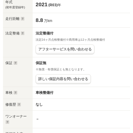
年式
2021
(R03)
年
(初年度登録年)
走行距離
8.8
万km
法定整備
法定整備付
法定24ヶ月点検整備付※商用車は12ヶ月点検整備付
アフターサービスを問い合わせる
保証
保証無
※無償・有償保証とも無となります。
詳しい保証内容を問い合わせる
車検
車検整備付
修復歴
なし
ワンオーナー
－