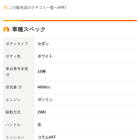
この販売店のクチコミ一覧へ(4件)
車種スペック
ボディタイプ
セダン
ボディ色
ホワイト
車台番号末尾
10神
排気量
4600cc
エンジン
ガソリン
駆動方式
2WD
ハンドル
左
ミッション
コラム4AT