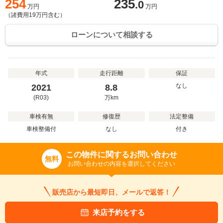
254
235
.0
万円
万円
（諸費用
19
万円含む）
ローンについて相談する
年式
走行距離
保証
なし
2021
8.8
(R03)
万
km
車検有無
修復歴
法定整備
車検整備付
なし
付き
この物件に関するお問い合わせ
無料
お問い合わせの内容を選択してください
販売店から最短即日、メールで返答！
来店予約をする