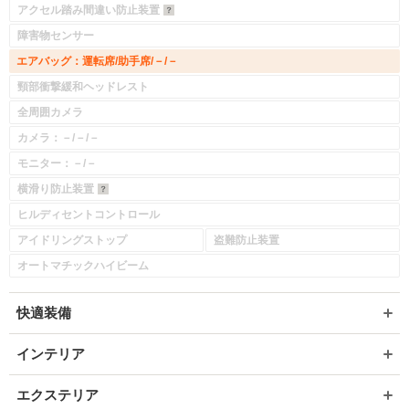
アクセル踏み間違い防止装置
障害物センサー
エアバッグ：運転席/助手席/－/－
頸部衝撃緩和ヘッドレスト
全周囲カメラ
カメラ：－/－/－
モニター：－/－
横滑り防止装置
ヒルディセントコントロール
アイドリングストップ
盗難防止装置
オートマチックハイビーム
快適装備
インテリア
エクステリア