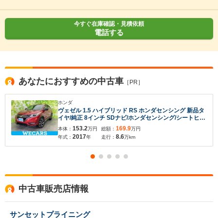
今すぐ在庫確認・見積依頼
電話する
あなたにおすすめの中古車
［PR］
ホンダ
ヴェゼル 1.5 ハイブリッド RS ホンダセンシング 新品タ
イヤ/純正 8インチ SDナビ/ホンダセンシング/シートヒー
ター/車線逸脱防止支援システム/シート ハーフレザー/ド
153.2
169.9
本体：
万円
総額：
万円
ライブレコーダー 前後/ヘッドランプ LED/Bluetooth接
2017
8.6
年式：
年
走行：
万km
続
中古車販売店情報
入力途中の情報を保存しますか？
サンセットプライニング