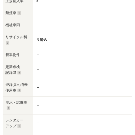
正規輸入車
○
禁煙車
－
福祉車両
－
リサイクル料
リ済込
新車物件
－
定期点検
－
記録簿
登録
済未
(届出)
－
使用車
展示・試乗車
－
レンタカー
－
アップ