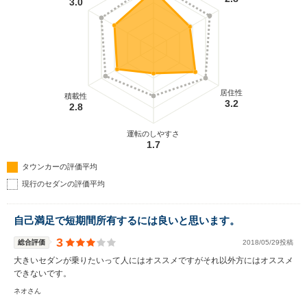
3.0
居住性
積載性
3.2
2.8
運転のしやすさ
1.7
タウンカーの評価平均
現行のセダンの評価平均
自己満足で短期間所有するには良いと思います。
3
総合評価
2018/05/29投稿
大きいセダンが乗りたいって人にはオススメですがそれ以外方にはオススメ
できないです。
ネオさん