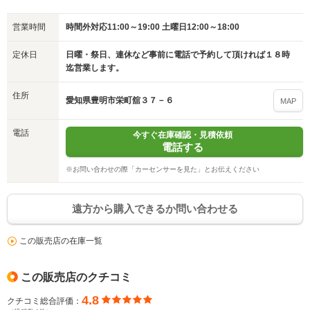
※次回問い合わせをする際に自動入力されます
営業時間
時間外対応11:00～19:00 土曜日12:00～18:00
※保存された情報は
90
日で破棄されます
定休日
日曜・祭日、連休など事前に電話で予約して頂ければ１８時
迄営業します。
いいえ
はい
住所
愛知県豊明市栄町舘３７－６
MAP
電話
今すぐ在庫確認・見積依頼
電話する
※お問い合わせの際「カーセンサーを見た」とお伝えください
遠方から購入できるか問い合わせる
この販売店の在庫一覧
この販売店のクチコミ
4.8
クチコミ総合評価：