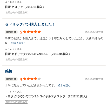
４３０ＧＬさん
日産 グロリア（2016/11購入）
お店からの返信あり
セドリックバン購入しました！
5
総合評価
2013/05/14投稿
事前の面談から購入まで、迅速かつ丁寧に対応していただき、大変気持ちの
良…
続きを読む
ｎｎａｃｃさん
日産 セドリックバン2.0 V20E GL （2013/05購入）
お店からの返信あり
感想
4
総合評価
2013/02/04投稿
丁寧に対応していただき良かったです。
続きを読む
Ｙｕｙａｎさん
トヨタ クラウンワゴン2.5 ロイヤルエクストラ （2012/11購入）
お店からの返信あり