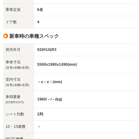
乗車定員
6名
ドア数
4
新車時の車種スペック
発売年月
02(H14)/03
車体寸法
5500x1990x1490(mm)
(全長x全幅x全高)
室内寸法
－x－x－(mm)
(全長x全幅x全高)
車両重量
1960/－/－(kg)
(AT/MT/CVT)
シート列数
2列
10・15燃費
－