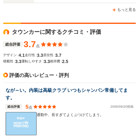
もっと見る
WLTCモード
タウンカーに関するクチコミ・評価
-
-
-
燃費
3.7
総合評価
点
4.1
3.3
3.7
デザイン :
走行性 :
居住性 :
3.3
3.3
2.5
排気量
4600cc
4600cc
4564cc
積載性 :
運転しやすさ :
維持費 :
駆動方式
FR
FF
FF
評価の高いレビュー・評判
なが～い。内装は高級クラブ いつもシャンパン常備してま
す。
5
総合評価
2006/09/20投稿
点
通勤中、長すぎてよくぶつけてしまう。