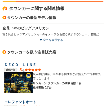
にこのクルマを使うくらい乗ります。 家族分の着替えは
タウンカーに関する関連情報
もちろん家電も乗ってしまうのでその面では良いと思いま
す。 室内が広いのでストレス無く遠出することが出来ま
タウンカーの最新モデル情報
す。 ですが、故障を考えると遠出は怖いですね。
全長5.5mのビッグアメリカン
古き良きビッグアメリカンカーのイメージを色濃く残すタウンカー。名前だけ聞くと街乗り仕様に思えるが、ボディサイズはなんと5.5mを超える。それでも1980年代に入って小さくなったというのだから、広大なアメリカの大地に驚くしかない。6ライト6人乗りのセダンスタイルを採るタウンカーは保守的なアメリカ人に好まれ、それゆえ公用車やタクシーなどに使われることが多い。駆動方式は伝統的なFR（後輪駆動）。リアサスはリジッドだが乗り心地がいいのは言うまでもない。搭載されるエンジンは4.6LのV8がメインだが、5Lモデルも導入されたことがある。（1989.11）
全てを表示する
タウンカーを扱う注目販売店
ＤＥＣＯ ＬＩＮＥ
5
総合評価
点
輸入車は勿論、国産車も個性的な品揃えの中古車販売
店になります！！
1
リンカーン タウンカーの
掲載台数
台
17
総掲載数
台
エレファントオート