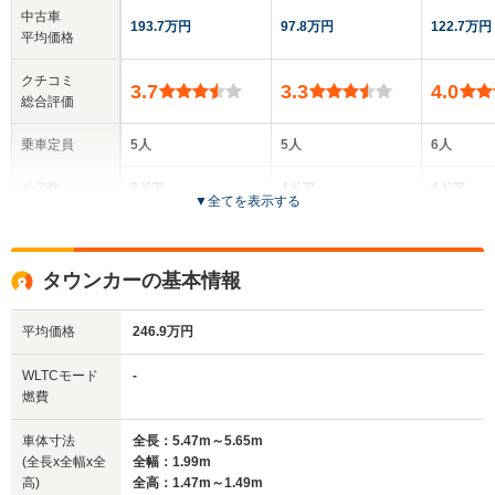
中古車
193.7万円
97.8万円
122.7万円
平均価格
クチコミ
3.7
3.3
4.0
総合評価
乗車定員
5人
5人
6人
ドア数
2ドア
4ドア
4ドア
▼
全てを表示する
全高
全高
全
1.36m
1.43m～1.44m
1.
タウンカーの基本情報
平均価格
246.9万円
全幅
全幅
全
サイズ
1.9m
1.88m
1
全長
全長
WLTCモード
-
(全長x全幅x全高)
5.26m
5.24m～5.31m
5.
燃費
車体寸法
全長：5.47m～5.65m
(全長x全幅x全
全幅：1.99m
ホイールベース
ホイールベース
ホイー
高)
全高：1.47m～1.49m
-m
-m