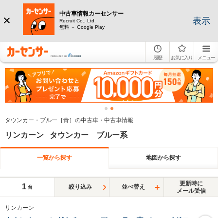
中古車情報カーセンサー
表示
Recruit Co., Ltd.
無料 － Google Play
履歴
お気に入り
メニュー
タウンカー・ブルー［青］の中古車・中古車情報
リンカーン タウンカー ブルー系
一覧から探す
地図から探す
更新時に
1
絞り込み
並べ替え
台
メール受信
リンカーン