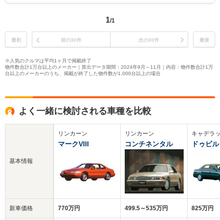
1
/1
最初
前の30件
次の30件
最後
※人気のクルマは平均1ヶ月で掲載終了
物件数合計1万台以上のメーカー｜算出データ期間：2024年9月～11月｜内容：物件数合計1万
台以上のメーカーのうち、掲載が終了した物件数が1,000台以上の場合
よく一緒に検討される車種を比較
リンカーン
リンカーン
キャデラ
マークVIII
コンチネンタル
ドゥビル
基本情報
新車価格
770万円
499.5～535万円
825万円