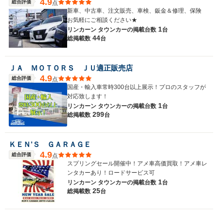
4.9
総合評価
点
新車、中古車、注文販売、車検、鈑金＆修理、保険
お気軽にご相談ください★
1
リンカーン タウンカーの
掲載台数
台
44
総掲載数
台
ＪＡ ＭＯＴＯＲＳ ＪＵ適正販売店
4.9
総合評価
点
国産・輸入車常時300台以上展示！プロのスタッフが
対応致します！
1
リンカーン タウンカーの
掲載台数
台
299
総掲載数
台
ＫＥＮ’Ｓ ＧＡＲＡＧＥ
4.9
総合評価
点
スプリングセール開催中！アメ車高価買取！アメ車レ
ンタカーあり！ロードサービス可
1
リンカーン タウンカーの
掲載台数
台
25
総掲載数
台