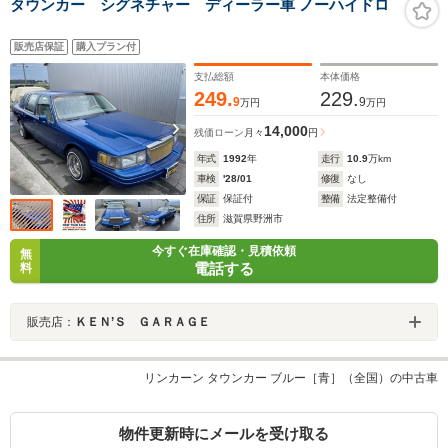
タウンカー シグネチャー ディーラー車 ノーハイドロ
販売店保証
購入プラン付
支払総額
本体価格
249.
229.
9
9
万円
万円
14,000
残価ローン
月々
円
年式
1992
年
走行
10.9
万km
車検
'28/01
修復
なし
保証
保証付
整備
法定整備付
住所
滋賀県野洲市
今すぐ在庫確認・見積依頼
無
電話する
料
販売店：
ＫＥＮ’Ｓ ＧＡＲＡＧＥ
リンカーン タウンカー ブルー［青］（全国）の中古車
物件更新時にメールを受け取る