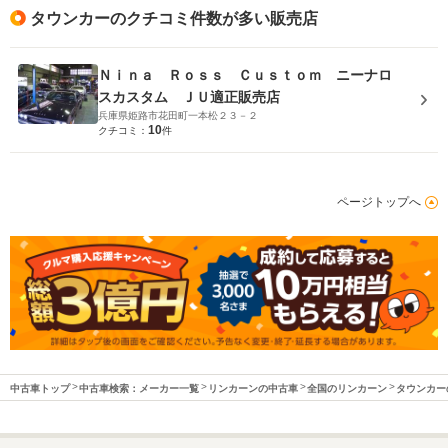
タウンカーのクチコミ件数が多い販売店
Ｎｉｎａ Ｒｏｓｓ Ｃｕｓｔｏｍ ニーナロ
スカスタム ＪＵ適正販売店
兵庫県姫路市花田町一本松２３－２
10
クチコミ：
件
ページトップへ
中古車トップ
中古車検索：メーカー一覧
リンカーンの中古車
全国のリンカーン
タウンカー