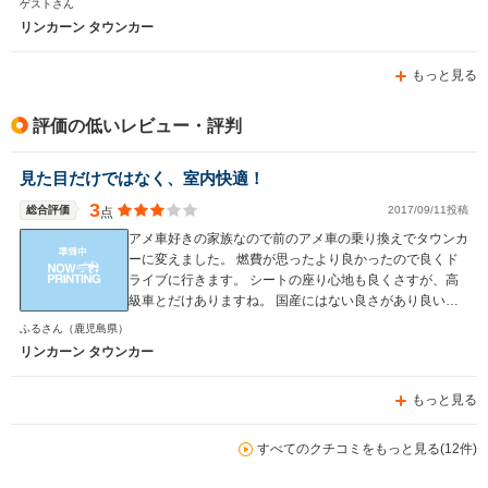
ゲストさん
リンカーン タウンカー
もっと見る
評価の低いレビュー・評判
見た目だけではなく、室内快適！
3
総合評価
2017/09/11投稿
点
アメ車好きの家族なので前のアメ車の乗り換えでタウンカ
ーに変えました。 燃費が思ったより良かったので良くド
ライブに行きます。 シートの座り心地も良くさすが、高
級車とだけありますね。 国産にはない良さがあり良いで
す！ 前と後ろが長いので初心者向けではないなと思いま
ふるさん
（鹿児島県）
すが、、慣れれば簡単です、 エアコン関係が真夏に壊れ
リンカーン タウンカー
た時は物凄く大変でした。 トランクもボタン一つで開く
ので凄く良いです！ ですが、ドアが重たいので子供が1人
もっと見る
で開けるのは難しいです。 ベンチシートなので前列も快
適に過ごせます。 後ろもゆったりとしていて楽に過ごせ
ます。 税金が10万超えてくるのでそれはネックですが、
すべてのクチコミをもっと見る(12件)
維持費を考えなければ物凄く良いクルマだと思います。
トランクは広いので結構荷物が乗ります。 引っ越しの際