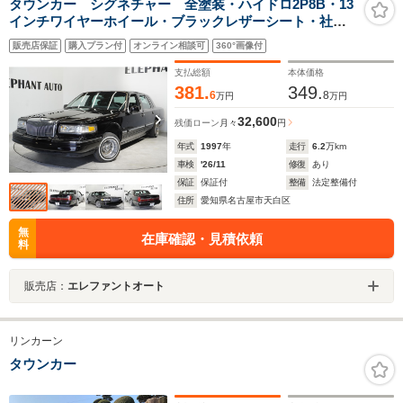
タウンカー シグネチャー 全塗装・ハイドロ2P8B・13
インチワイヤーホイール・ブラックレザーシート・社外7
インチナビ・オートエアコン・パワーシート・ETC・フ
販売店保証
購入プラン付
オンライン相談可
360°画像付
ロアマット・コラムシフト・パワステ・パワーウィンド
ウ
支払総額
本体価格
381.
349.
6
8
万円
万円
32,600
残価ローン
月々
円
年式
1997
年
走行
6.2
万km
車検
'26/11
修復
あり
保証
保証付
整備
法定整備付
住所
愛知県名古屋市天白区
無
在庫確認・見積依頼
料
販売店：
エレファントオート
リンカーン
タウンカー