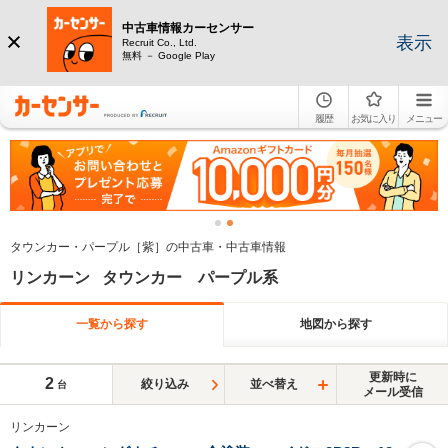
中古車情報カーセンサー
表示
Recruit Co., Ltd.
無料 － Google Play
履歴
お気に入り
メニュー
タウンカー・パープル［紫］の中古車・中古車情報
リンカーン タウンカー パープル系
一覧から探す
地図から探す
更新時に
2
絞り込み
並べ替え
台
メール受信
リンカーン