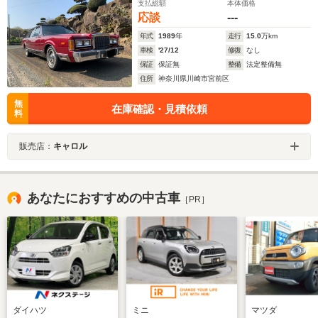
支払総額
本体価格
応談
---
年式
1989
年
走行
15.0
万km
車検
'27/12
修復
なし
保証
保証無
整備
法定整備無
住所
神奈川県川崎市宮前区
無
在庫確認・見積依頼
料
販売店：
キャロル
あなたにおすすめの中古車
［PR］
ダイハツ
ミニ
マツダ