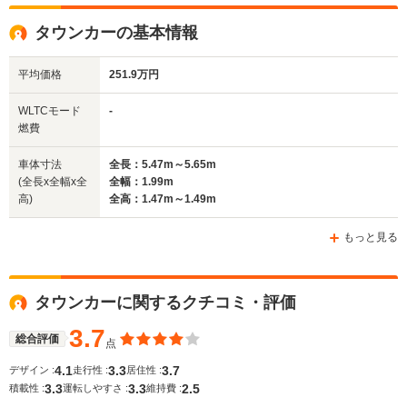
全高
全高
全
1.36m
1.43m～1.44m
1.
タウンカーの基本情報
平均価格
251.9万円
全幅
全幅
全
サイズ
1.9m
1.88m
1
全長
全長
WLTCモード
-
(全長x全幅x全高)
5.26m
5.24m～5.31m
5.
燃費
車体寸法
全長：5.47m～5.65m
(全長x全幅x全
全幅：1.99m
ホイールベース
ホイールベース
ホイー
高)
全高：1.47m～1.49m
-m
-m
もっと見る
WLTCモード
タウンカーに関するクチコミ・評価
-
-
-
燃費
3.7
総合評価
点
4.1
3.3
3.7
デザイン :
走行性 :
居住性 :
3.3
3.3
2.5
排気量
4600cc
4600cc
4564cc
積載性 :
運転しやすさ :
維持費 :