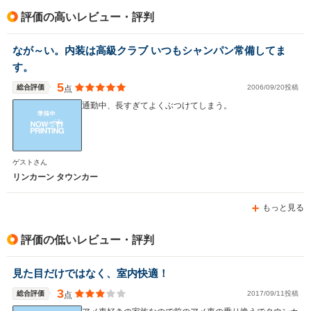
駆動方式
FR
FF
FF
評価の高いレビュー・評判
なが～い。内装は高級クラブ いつもシャンパン常備してま
す。
5
総合評価
2006/09/20投稿
点
通勤中、長すぎてよくぶつけてしまう。
ゲストさん
リンカーン タウンカー
もっと見る
評価の低いレビュー・評判
見た目だけではなく、室内快適！
3
総合評価
2017/09/11投稿
点