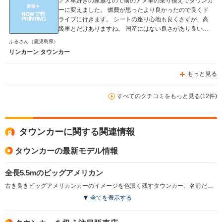
アメ車好きの家族なので前のアメ車の乗り換えでタウンカ
ーに変えました。 燃費が思ったより良かったので良くド
ライブに行きます。 シートの座り心地も良くさすが、高
級車とだけありますね。 国産にはない良さがあり良いで
す！ 前と後ろが長いので初心者向けではないなと思いま
ふるさん
（鹿児島県）
すが、、慣れれば簡単です、 エアコン関係が真夏に壊れ
リンカーン タウンカー
た時は物凄く大変でした。 トランクもボタン一つで開く
ので凄く良いです！ ですが、ドアが重たいので子供が1人
もっと見る
で開けるのは難しいです。 ベンチシートなので前列も快
適に過ごせます。 後ろもゆったりとしていて楽に過ごせ
ます。 税金が10万超えてくるのでそれはネックですが、
すべてのクチコミをもっと見る(12件)
維持費を考えなければ物凄く良いクルマだと思います。
トランクは広いので結構荷物が乗ります。 引っ越しの際
にこのクルマを使うくらい乗ります。 家族分の着替えは
タウンカーに関する関連情報
もちろん家電も乗ってしまうのでその面では良いと思いま
す。 室内が広いのでストレス無く遠出することが出来ま
タウンカーの最新モデル情報
す。 ですが、故障を考えると遠出は怖いですね。
全長5.5mのビッグアメリカン
古き良きビッグアメリカンカーのイメージを色濃く残すタウンカー。名前だけ聞くと街乗り仕様に思えるが、ボディサイズはなんと5.5mを超える。それでも1980年代に入って小さくなったというのだから、広大なアメリカの大地に驚くしかない。6ライト6人乗りのセダンスタイルを採るタウンカーは保守的なアメリカ人に好まれ、それゆえ公用車やタクシーなどに使われることが多い。駆動方式は伝統的なFR（後輪駆動）。リアサスはリジッドだが乗り心地がいいのは言うまでもない。搭載されるエンジンは4.6LのV8がメインだが、5Lモデルも導入されたことがある。（1989.11）
全てを表示する