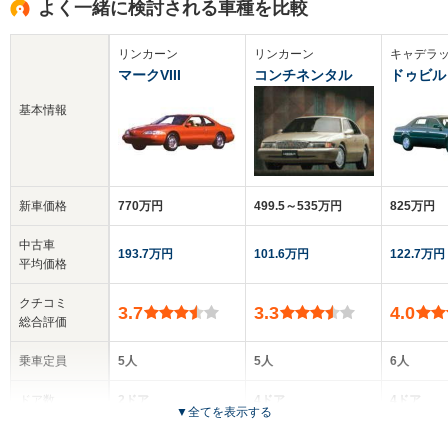
よく一緒に検討される車種を比較
リンカーン
リンカーン
キャデラ
マークVIII
コンチネンタル
ドゥビル
基本情報
新車価格
770万円
499.5～535万円
825万円
中古車
193.7万円
101.6万円
122.7万円
平均価格
クチコミ
3.7
3.3
4.0
総合評価
乗車定員
5人
5人
6人
ドア数
2ドア
4ドア
4ドア
▼
全てを表示する