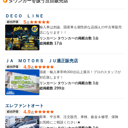
タウンカーを扱う注目販売店
ＤＥＣＯ ＬＩＮＥ
5
総合評価
点
輸入車は勿論、国産車も個性的な品揃えの中古車販売
店になります！！
1
リンカーン タウンカーの
掲載台数
台
17
総掲載数
台
ＪＡ ＭＯＴＯＲＳ ＪＵ適正販売店
4.9
総合評価
点
国産・輸入車常時300台以上展示！プロのスタッフが
対応致します！
1
リンカーン タウンカーの
掲載台数
台
299
総掲載数
台
エレファントオート
4.9
総合評価
点
新車、中古車、注文販売、車検、鈑金＆修理、保険
お気軽にご相談ください★
1
リンカーン タウンカーの
掲載台数
台