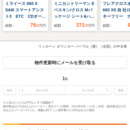
ミライース 660 X
ミニカントリーマン E
フレアクロス
SAIII スマートアシス
ベスキン/クロス Mパ
660 XS 自
ト3 ETC CDオーデ
ッケージ シート&ハン
キーフリー 
ィオ クリアランスソ
ドルヒーター 電動シ
Bluetooth
79
372
総額：
.9
万円
総額：
.9
万円
総額：
ナー LEDヘッドライ
ート 前後カメラ
ト オートライト オ
AppleCarPlay 純正ナ
ートハイビーム アイ
ビ ワイヤレスチャー
リンカーン タウンカー パープル［紫］（全国）の中古車
ドリングストップ 車
ジ ペダル踏み間違い
線逸脱警報 電動格納
抑制機能 ETC2.0 整備
ドアミラー
付
物件更新時にメールを受け取る
1
/1
最初
前の30件
次の30件
最後
※人気のクルマは平均1ヶ月で掲載終了
物件数合計1万台以上のメーカー｜算出データ期間：2024年9月～11月｜内容：物件数合計1万
台以上のメーカーのうち、掲載が終了した物件数が1,000台以上の場合