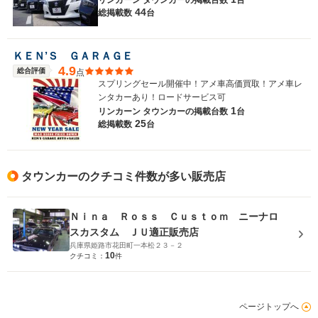
44
総掲載数
台
ＫＥＮ’Ｓ ＧＡＲＡＧＥ
4.9
総合評価
点
スプリングセール開催中！アメ車高価買取！アメ車レ
ンタカーあり！ロードサービス可
1
リンカーン タウンカーの
掲載台数
台
25
総掲載数
台
タウンカーのクチコミ件数が多い販売店
Ｎｉｎａ Ｒｏｓｓ Ｃｕｓｔｏｍ ニーナロ
スカスタム ＪＵ適正販売店
兵庫県姫路市花田町一本松２３－２
10
クチコミ：
件
ページトップへ