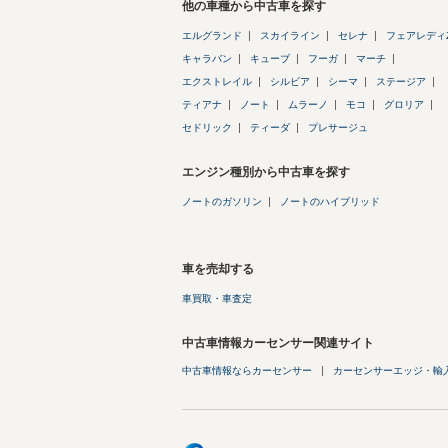
他の車種から中古車を探す
エルグランド
スカイライン
セレナ
フェアレディ
キャラバン
キューブ
フーガ
マーチ
エクストレイル
シルビア
シーマ
ステージア
ティアナ
ノート
ムラーノ
モコ
グロリア
セドリック
ティーダ
プレサージュ
エンジン種別から中古車を探す
ノートのガソリン
ノートのハイブリッド
車を売却する
車買取・車査定
中古車情報カーセンサー関連サイト
中古車情報ならカーセンサー
カーセンサーエッジ・輸