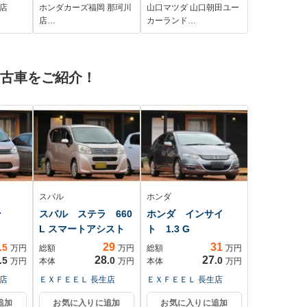
グ
ドスポットモニター
店
ホンダカーズ福岡 那珂川
山口マツダ 山口朝田ユー
ドスポ
店…
カーランド…
ワン
中古車をご紹介！
スバル
ホンダ
ゴン
スバル ステラ 660
ホンダ インサイ
L スマートアシスト
ト 1.3 G
29
31
.5
万円
総額
万円
総額
万円
28
27
.5
.0
.0
万円
本体
万円
本体
万円
店
ＥＸＦＥＥＬ 長生店
ＥＸＦＥＥＬ 長生店
追加
お気に入りに追加
お気に入りに追加