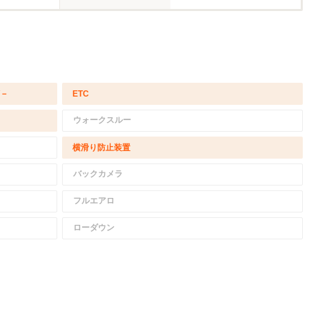
/－
ETC
ウォークスルー
横滑り防止装置
バックカメラ
フルエアロ
ローダウン