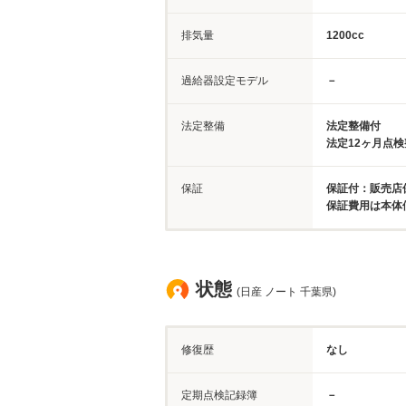
排気量
1200cc
過給器設定モデル
－
法定整備
法定整備付
法定12ヶ月点
保証
保証付：販売店保
保証費用は本体
状態
(日産 ノート 千葉県)
修復歴
なし
定期点検記録簿
－