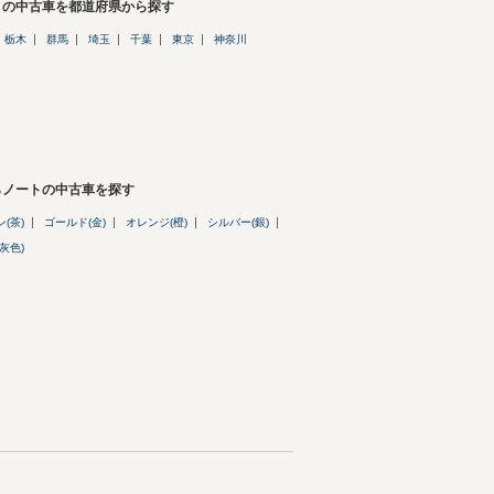
トの中古車を都道府県から探す
栃木
群馬
埼玉
千葉
東京
神奈川
らノートの中古車を探す
(茶)
ゴールド(金)
オレンジ(橙)
シルバー(銀)
灰色)