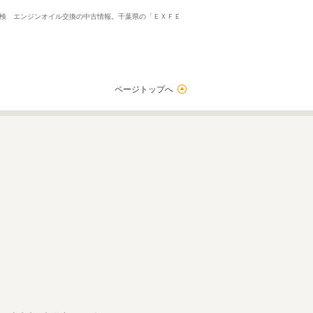
月点検 エンジンオイル交換の中古情報。千葉県の「ＥＸＦＥ
ページトップへ