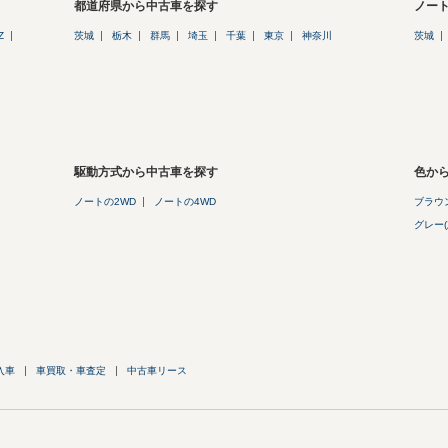
都道府県から中古車を探す
ノー
Z
茨城
栃木
群馬
埼玉
千葉
東京
神奈川
茨城
駆動方式から中古車を探す
色か
ノートの2WD
ノートの4WD
ブラウン
グレー(
入車
車買取・車査定
中古車リース