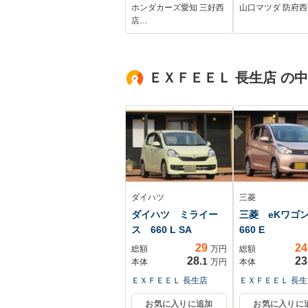
ホールド ナビVXM-
カメラ フルセ
ホンダカーズ愛知 三好西
山口マツダ 防府西
224VFi TV バック
TV ブライン
店…
カメラ Bluetooth
ットモニター 
オ-ディオ ドラレコ
オーナー
シ-トヒ-タ- ETC LED
ＥＸＦＥＥＬ 長生店 の
ライト 両側電動ド
ア
ダイハツ
三菱
ダイハツ ミライー
三菱 eKワ
ス 660 L SA
660 E
29
24
総額
万円
総額
28
23
.1
本体
万円
本体
ＥＸＦＥＥＬ 長生店
ＥＸＦＥＥＬ 長生
お気に入りに追加
お気に入りに