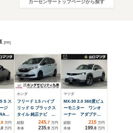
カーセンサートップページから探す
車
[PR]
ホンダ
マツダ
 S ス
フリード 1.5 ハイブ
MX-30 2.0 360度ビュ
ージ
リッド G ブラックス
ーモニター ワンオ
AYS
タイル 純正ナビ フ
ーナー アダプティ
ヘッド
ルセグ 6人乗り
ブクルコン ナビフ
245
215
.9
.7
万円
総額
万円
総額
万円
ック
ルセグTV ブライン
235
199
.0
.9
.8
万円
本体
万円
本体
万円