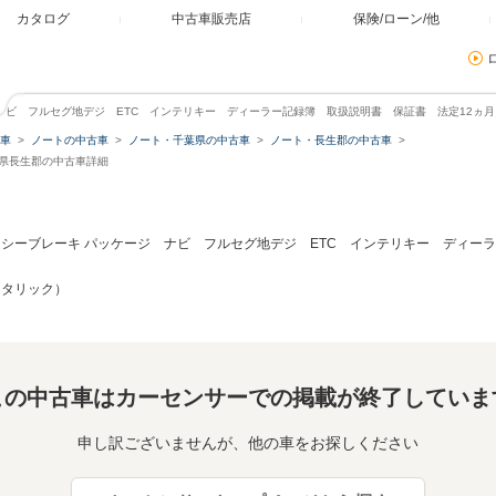
カタログ
中古車販売店
保険/ローン/他
ージ ナビ フルセグ地デジ ETC インテリキー ディーラー記録簿 取扱説明書 保証書 法定12ヵ
車
ノートの中古車
ノート・千葉県の中古車
ノート・長生郡の中古車
千葉県長生郡の中古車詳細
ジェンシーブレーキ パッケージ ナビ フルセグ地デジ ETC インテリキー ディ
メタリック）
この中古車はカーセンサーでの掲載が終了していま
申し訳ございませんが、他の車をお探しください