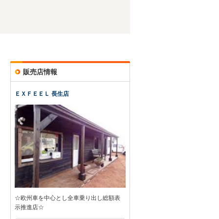
販売店情報
ＥＸＦＥＥＬ 長生店
☆欧州車を中心とし全車乗り出し総額表
示推進店☆