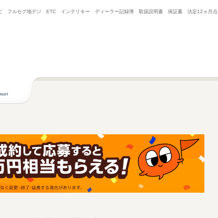
 ナビ フルセグ地デジ ETC インテリキー ディーラー記録簿 取扱説明書 保証書 法定12ヵ