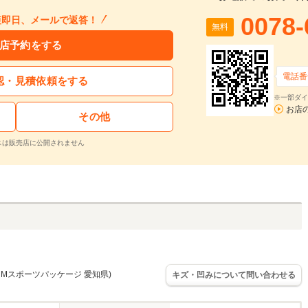
0078-
短即日、メールで返答！
無料
店予約をする
電話番
認・見積依頼をする
※一部ダイ
お店
その他
スは販売店に公開されません
i Mスポーツパッケージ 愛知県)
キズ・凹みについて問い合わせる