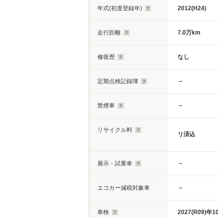
年式(初度登録年)
2012(H24)
走行距離
7.0万km
修復歴
なし
定期点検記録簿
－
禁煙車
－
リサイクル料
リ済込
展示・試乗車
－
エコカー減税対象車
－
車検
2027(R09)年1