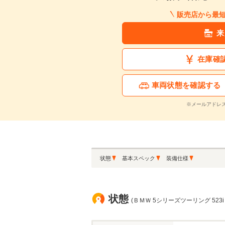
販売店から最
来
在庫確
車両状態を確認する
※メールアドレ
状態
基本スペック
装備仕様
状態
(ＢＭＷ 5シリーズツーリング 523