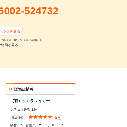
6002-524732
号を読み取る
ヤル回線、IP・光回線は利用不可
の地図を見る
販売店情報
（有）タカラマイカー
1
クチコミ件数
件
5
総合評価
点
5
5
5
接客：
雰囲気：
アフター：