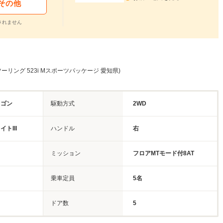
その他
されません
ーリング 523i Mスポーツパッケージ 愛知県)
ワゴン
駆動方式
2WD
トIII
ハンドル
右
ミッション
フロアMTモード付8AT
乗車定員
5名
ドア数
5