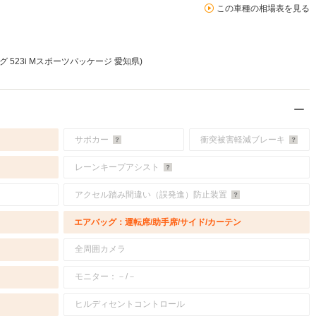
この車種の相場表を見る
 523i Mスポーツパッケージ 愛知県)
サポカー
衝突被害軽減ブレーキ
レーンキープアシスト
アクセル踏み間違い（誤発進）防止装置
エアバッグ：運転席/助手席/サイド/カーテン
全周囲カメラ
モニター：－/－
ヒルディセントコントロール