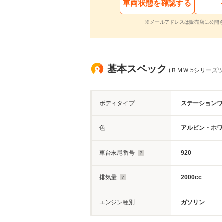
車両状態を確認する
※メールアドレスは販売店に公開
基本スペック
(ＢＭＷ 5シリーズツ
ボディタイプ
ステーション
色
アルピン・ホワイ
車台末尾番号
920
排気量
2000cc
エンジン種別
ガソリン