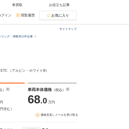
車買取
お役立ち記事
ログイン
閲覧履歴
お気に入り
サイトマップ
ーリング・津島市の中古車
TC （アルピン・ホワイトIII）
車両本体価格
込）
（税込）
68
.0
円
万円
万円含む）
価格見直しメールを受け取る