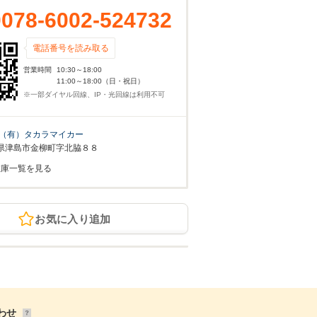
0078-6002-524732
電話番号を読み取る
営業時間
10:30～18:00
11:00～18:00（日・祝日）
※一部ダイヤル回線、IP・光回線は利用不可
（有）タカラマイカー
県津島市金柳町字北脇８８
在庫一覧を見る
お気に入り追加
わせ