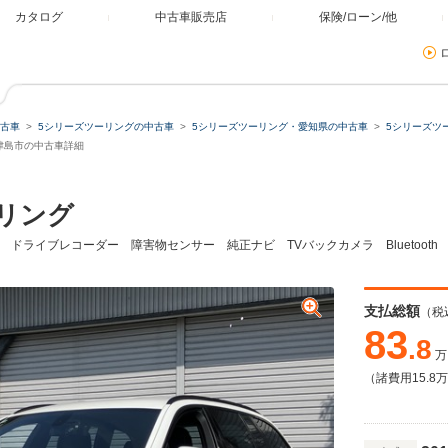
カタログ
中古車販売店
保険/ローン/他
古車
5シリーズツーリングの中古車
5シリーズツーリング・愛知県の中古車
5シリーズツ
県津島市の中古車詳細
ーリング
 ドライブレコーダー 障害物センサー 純正ナビ TVバックカメラ Bluetooth E
支払総額
（税
83
.8
万
（諸費用15.8