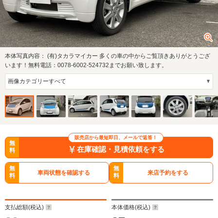
本体写真内容：
(有)タカラマイカー 多くの車の中からご覧頂きありがとうござ
います！無料電話：0078-6002-524732までお願い致します。
販売店から最短即日、メールで返答！
無
在庫確認・見積依頼をする
料
無
無
車両状態を確認する
来店予約をする
料
料
支払総額(税込)
本体価格(税込)