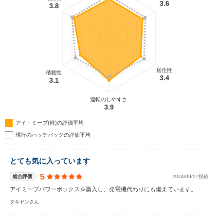
3.6
3.8
居住性
積載性
3.4
3.1
運転のしやすさ
3.9
アイ・ミーブ(軽)の評価平均
現行のハッチバックの評価平均
とても気に入っています
5
総合評価
2024/09/17投稿
アイミーブパワーボックスを購入し、発電機代わりにも備えています。
タキヤンさん