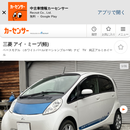
中古車情報カーセンサー
アプリで開く
Recruit Co., Ltd.
無料 － Google Play
履歴
お気に入り
メニュー
三菱 アイ・ミーブ(軽)
ベースモデル （ホワイトパール/オーシャンブルーM）ナビ TV 純正アルミホイー
ル
1/31