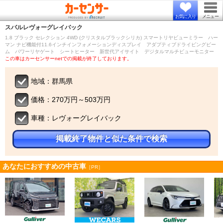
お気に入り
メニュー
スバル
レヴォーグレイバック
1.8 ブラック セレクション 4WD (クリスタルブラックシリカ) スマートリヤビューミラー ハー
マン ナビ機能付11.6インチインフォメーションディスプレイ アダプティブドライビングビー
ム パワーリヤゲート シートヒーター 新世代アイサイト デジタルマルチビューモニター
この車はカーセンサーnetでの掲載が終了しております。
地域：群馬県
価格：270万円～503万円
車種：レヴォーグレイバック
掲載終了物件と似た条件で検索
あなたにおすすめの中古車
［PR］