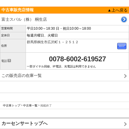
中古車販売店情報
▲上へ戻る
富士スバル（株） 桐生店
平日10:00～18:30 日・祝日10:00～18:00
営業時間
毎週月曜日、火曜日
定休日
群馬県桐生市広沢町１－２５１２
住所
0078-6002-619527
電話
一部ダイヤル回線、IP電話、光電話は利用できません
この販売店の在庫一覧
中古車トップ
中古車一覧
掲載終了
カーセンサートップへ