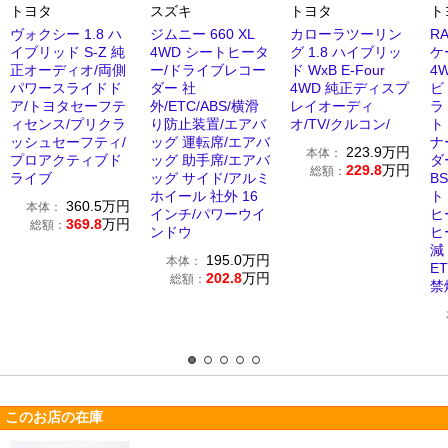
トヨタ
スズキ
トヨタ
ト
ヴォクシー 1.8 ハ
ジムニー 660 XL
カローラツーリン
RA
イブリッド S-Z 純
4WD シートヒータ
グ 1.8 ハイブリッ
ケ
正オーディオ/両側
ー/ドライブレコー
ド WxB E-Four
4
パワースライドド
ダー 社
4WD 純正ディスプ
ビ
ア/トヨタセーフテ
外/ETC/ABS/横滑
レイオーディ
ラ
ィセンス/プリクラ
り防止装置/エアバ
オ/TV/クルコン/
ト
ッシュセーフティ/
ッグ 運転席/エアバ
ナ
223.9
万円
本体：
プロアクティブド
ッグ 助手席/エアバ
ダ
229.8
万円
総額：
ライブ
ッグ サイド/アルミ
B
ホイール 社外 16
ト
360.5
万円
本体：
インチ/パワーウイ
ヒ
369.8
万円
総額：
ンドウ
ヒ
減
195.0
万円
本体：
E
202.8
万円
総額：
禁
このお店の在庫