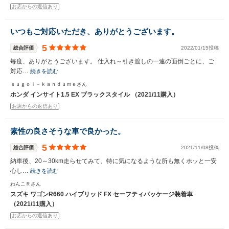
入力途中の情報を保存しますか？
お店からの返信あり
※次回問い合わせをする際に自動入力されます
いつもご対応いただき、ありがとうございます。
※保存された情報は
90
日で破棄されます
5
総合評価
2022/01/15投稿
いいえ
はい
毎度、ありがとうございます。 仕入れ～引き渡しの一連の面倒ごとに、ご
対応…
続きを読む
ｓｕｇｏｉ－ｋａｎｄｕｍｅさん
ホンダ インサイト1.5 EX ブラックスタイル （2021/11購入）
お店からの返信あり
素性の良さそうな車で良かった。
5
総合評価
2021/11/08投稿
納車後、20～30km走らせてみて、特に気になるような所も無くホッと一安
心し…
続きを読む
わんこＲさん
スズキ ワゴンR660 ハイブリッド FX セーフティパッケージ装着車
（2021/11購入）
お店からの返信あり