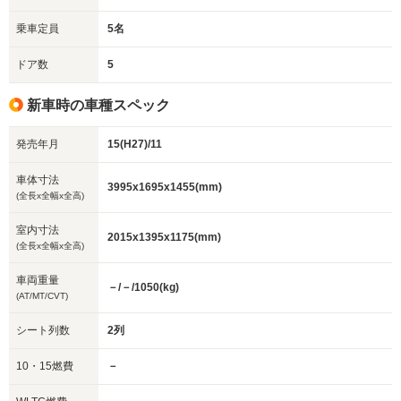
乗車定員
5名
ドア数
5
新車時の車種スペック
発売年月
15(H27)/11
車体寸法
3995x1695x1455(mm)
(全長x全幅x全高)
室内寸法
2015x1395x1175(mm)
(全長x全幅x全高)
車両重量
－/－/1050(kg)
(AT/MT/CVT)
シート列数
2列
10・15燃費
－