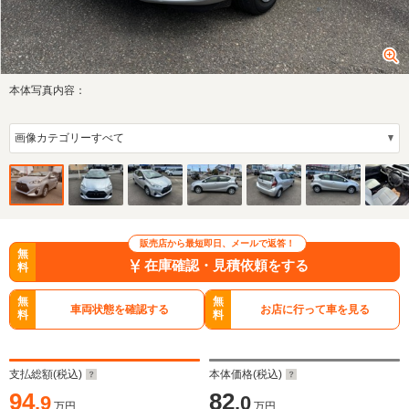
本体写真内容：
販売店から最短即日、メールで返答！
無
在庫確認・見積依頼をする
料
無
無
車両状態を確認する
お店に行って車を見る
料
料
支払総額(税込)
本体価格(税込)
94
82
.9
.0
万円
万円