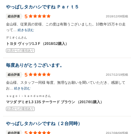
やっぱしタカハシですね Ｐａｒｔ５
5
総合評価
2018/12/08投稿
金山様、従業員の皆様、この度は有難うございました。10数年15万キロ走
って…
続きを読む
デミオくんさん
トヨタ ヴィッツ1.3 F （2018/12購入）
お店からの返信あり
毎度ありがとうございます。
5
総合評価
2017/12/19投稿
金山様、スタッフ一同様 毎度、無理なお願いを聞いていただき、感謝して
お…
続きを読む
ｓｕｇｏｉ－ｋａｎｄｕｍｅさん
マツダ デミオ1.3 13S テーラード ブラウン （2017/01購入）
お店からの返信あり
やっぱしタカハシですね（２台同時）
5
総合評価
2017/08/06投稿