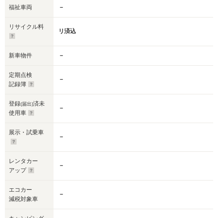
福祉車両
－
リサイクル料
リ済込
新車物件
－
定期点検
－
記録簿
登録
済未
(届出)
－
使用車
展示・試乗車
－
レンタカー
－
アップ
エコカー
－
減税対象車