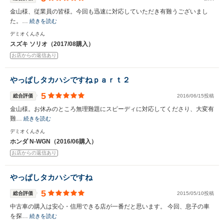
金山様、従業員の皆様。今回も迅速に対応していただき有難うございまし
た。…
続きを読む
デミオくんさん
スズキ ソリオ（2017/08購入）
お店からの返信あり
やっぱしタカハシですねｐａｒｔ２
5
総合評価
2016/06/15投稿
金山様。お休みのところ無理難題にスピーディに対応してくださり、大変有
難…
続きを読む
デミオくんさん
ホンダ N-WGN（2016/06購入）
お店からの返信あり
やっぱしタカハシですね
5
総合評価
2015/05/10投稿
中古車の購入は安心・信用できる店が一番だと思います。 今回、息子の車
を探…
続きを読む