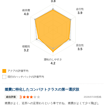
3.8
走行性
維持費
3.9
4.0
居住性
積載性
3.5
3.2
運転のしやすさ
4.2
アクアの評価平均
現行のハッチバックの評価平均
燃費に特化したコンパクトクラスの第一選択肢
3
総合評価
2026/07/29投稿
燃費がよく、近所への足替わりという車ですね。 燃費がよくて少々飛ばし