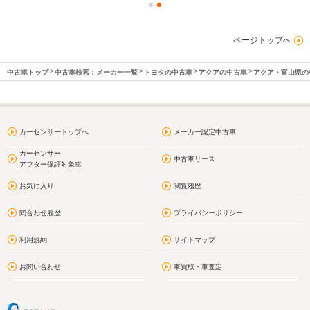
ページトップへ
中古車トップ
中古車検索：メーカー一覧
トヨタの中古車
アクアの中古車
アクア・富山県の
カーセンサートップへ
メーカー認定中古車
カーセンサー
中古車リース
アフター保証対象車
お気に入り
閲覧履歴
問合わせ履歴
プライバシーポリシー
利用規約
サイトマップ
お問い合わせ
車買取・車査定