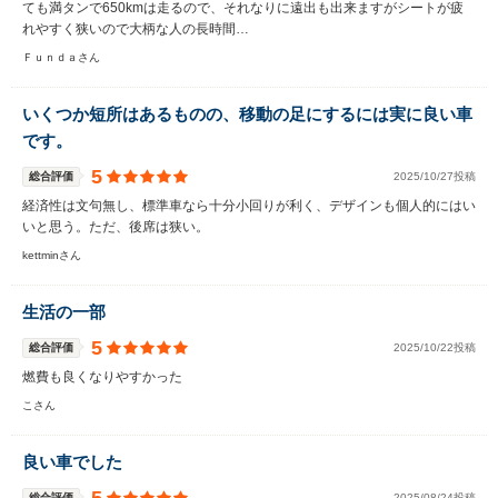
ても満タンで650kmは走るので、それなりに遠出も出来ますがシートが疲
れやすく狭いので大柄な人の長時間…
Ｆｕｎｄａさん
いくつか短所はあるものの、移動の足にするには実に良い車
です。
5
総合評価
2025/10/27投稿
経済性は文句無し、標準車なら十分小回りが利く、デザインも個人的にはい
いと思う。ただ、後席は狭い。
kettminさん
生活の一部
5
総合評価
2025/10/22投稿
燃費も良くなりやすかった
こさん
良い車でした
総合評価
2025/08/24投稿