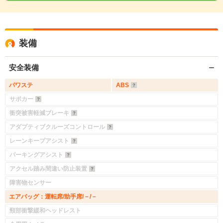
装備
安全装備
パワステ
ABS
サポカー
衝突被害軽減ブレーキ
アダプティブクルーズコントロール
レーンキープアシスト
パーキングアシスト
アクセル踏み間違い防止装置
障害物センサー
エアバッグ：運転席/助手席/－/－
頸部衝撃緩和ヘッドレスト