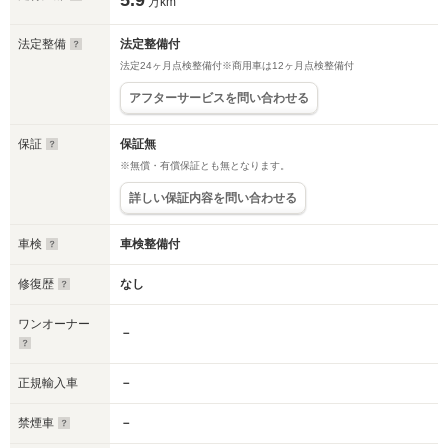
5.9
万km
法定整備
法定整備付
法定24ヶ月点検整備付※商用車は12ヶ月点検整備付
アフターサービスを問い合わせる
保証
保証無
※無償・有償保証とも無となります。
詳しい保証内容を問い合わせる
車検
車検整備付
修復歴
なし
ワンオーナー
－
正規輸入車
－
禁煙車
－