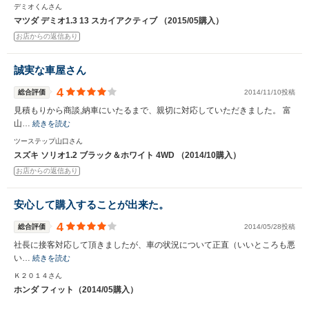
デミオくんさん
マツダ デミオ1.3 13 スカイアクティブ （2015/05購入）
お店からの返信あり
誠実な車屋さん
4
総合評価
2014/11/10投稿
見積もりから商談,納車にいたるまで、親切に対応していただきました。 富
山…
続きを読む
ツーステップ山口さん
スズキ ソリオ1.2 ブラック＆ホワイト 4WD （2014/10購入）
お店からの返信あり
安心して購入することが出来た。
4
総合評価
2014/05/28投稿
社長に接客対応して頂きましたが、車の状況について正直（いいところも悪
い…
続きを読む
Ｋ２０１４さん
ホンダ フィット（2014/05購入）