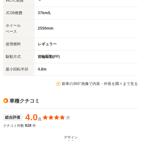
WLTC燃費
－
JC08燃費
37km/L
ホイール
2550mm
ベース
使用燃料
レギュラー
駆動方式
前輪駆動(FF)
最小回転半径
4.8m
新車の360°画像で内装・外装を隅々まで見る
車種クチコミ
4.0
総合評価
点
928
クチコミ件数
件
デザイン