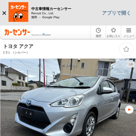
中古車情報カーセンサー
アプリで開く
Recruit Co., Ltd.
無料 － Google Play
履歴
お気に入り
メニュー
トヨタ アクア
1.5 L （シルバー）
1/8