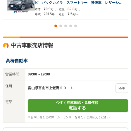
ビ バックカメラ スマートキー 禁煙車 レザーシー
ト ドラレコ LEDヘッド ETC クルコン オートラ
70.9
82.8
本体：
万円
総額：
万円
イト オートエアコン Bluetooth CD DVD再生 フ
2015
7.5
年式：
年
走行：
万km
ルセグ LEDフォグ
中古車販売店情報
高橋自動車
営業時間
09:00～19:00
住所
富山県富山市上飯野２０－１
MAP
電話
今すぐ在庫確認・見積依頼
電話する
※お問い合わせの際「カーセンサーを見た」とお伝えください