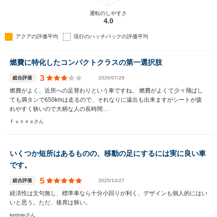
運転のしやすさ
4.0
アクアの評価平均
現行のハッチバックの評価平均
燃費に特化したコンパクトクラスの第一選択肢
3
総合評価
2026/07/29
燃費がよく、近所への足替わりという車ですね。 燃費がよくて少々飛ばし
ても満タンで650kmは走るので、それなりに遠出も出来ますがシートが疲
れやすく狭いので大柄な人の長時間…
Ｆｕｎｄａさん
いくつか短所はあるものの、移動の足にするには実に良い車
です。
5
総合評価
2025/10/27
経済性は文句無し、標準車なら十分小回りが利く、デザインも個人的にはい
いと思う。ただ、後席は狭い。
kettminさん