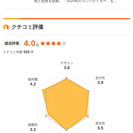
術と知恵を結集。「2020年のコンパクトカー」をコ
ンセプトに、より多くのユーザーにハイブリッドを
提供すべく開発されたスモールハイブリッド。世界
一の低燃費と爽快な走り、使いやすく楽しいハイブ
リッドであること。スタイリッシュでありながら広
クチコミ評価
い室内空間。求めやすい価格の4つが追求された。パ
ワートレインは、先代プリウスの1.5Lエンジンと
THS IIシステムによるハイブリッドだが、小型・軽
4.0
総合評価
点
量化と高性能化の両立が図られている。Cd値0.28を
誇る優れた空力ボディとの組み合わせにより、燃費
928
クチコミ件数
件
性能はJC08モードで35.4km/L。10・15モード燃費
では40.0km/Lという世界一の低燃費を実現した。
デザイン
3.8
(2011.12)
走行性
維持費
3.9
4.2
居住性
積載性
3.5
3.2