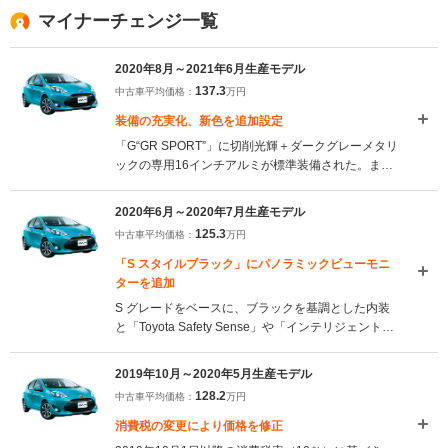
マイナーチェンジ一覧
2020年8月～2021年6月生産モデル
137.3
中古車平均価格：
万円
装備の充実化、新色を追加設定
「G“GR SPORT”」に切削光輝＋ダークグレーメタリ
ックの専用16インチアルミが標準装備された。ま
た、「G」に駐車場などでのアクセルとブレーキの
踏み間違いなどで起こる衝突被害の軽減に寄与す
2020年6月～2020年7月生産モデル
る、「パーキングサポートブレーキ」を標準装備。
125.3
中古車平均価格：
万円
「S」、「G」に新色2色が設定されている。
（2020.8）
「S スタイルブラック」にパノラミックビューモニ
ターを追加
S グレードをベースに、ブラックを基調とした内装
と「Toyota Safety Sense」や「インテリジェントク
リアランスソナー」などを装備した特別仕様車 「S
スタイルブラック」に、駐車時に目視しにくい周囲
2019年10月～2020年5月生産モデル
の安全確認をサポートするパノラミックビューモニ
128.2
中古車平均価格：
万円
ターを標準装着して発売された。(2020.6)
消費税の変更により価格を修正