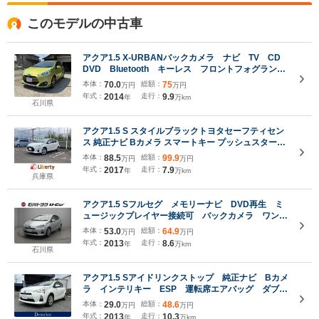
このモデルの中古車
アクア1.5 X-URBANバックカメラ ナビ TV CD
DVD Bluetooth キーレス フロントフォグラン
プ ルーフレール
本体：
70.0
総額：
75
万円
万円
年式：
2014
走行：
9.9
年
万km
石川県
アクア1.5 S スタイルブラックトヨタセーフティセン
ス 純正ナビ Bカメラ スマートキー プッシュスタート
オートハイビーム 電動格納ミラー オートエアコン ヘ
本体：
88.5
総額：
99.9
万円
万円
ッドライトレベライザー
年式：
2017
走行：
7.9
年
万km
兵庫県
アクア1.5 Sフルセグ メモリーナビ DVD再生 ミ
ュージックプレイヤー接続可 バックカメラ ワンオ
ーナー 記録簿
本体：
53.0
総額：
64.9
万円
万円
年式：
2013
走行：
8.6
年
万km
石川県
アクア1.5 Sアイドリンクストップ 純正ナビ Bカメ
ラ インテリキー ESP 運転席エアバッグ ダブル
エアバッグ PS ABS
本体：
29.0
総額：
48.6
万円
万円
年式：
2013
走行：
10.3
年
万km