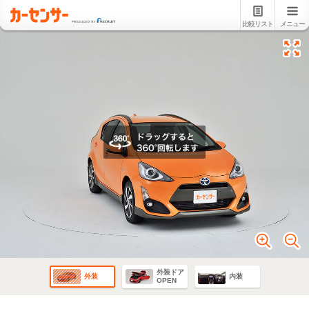
比較リスト
メニュー
外装ドア
外装
内装
OPEN