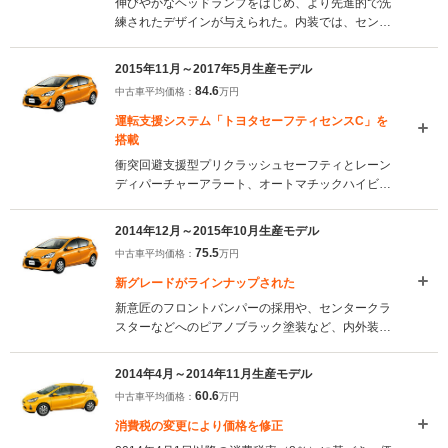
伸びやかなヘッドランプをはじめ、より先進的で洗
練されたデザインが与えられた。内装では、センタ
ーメーターにTFTマルチインフォメーションディス
プレイを標準装備。また、この変更を機に16インチ
2015年11月～2017年5月生産モデル
専用アルミホイールやフェンダーアーチモールなど
84.6
中古車平均価格：
万円
が備わるCrossoverが設定されている（2017.6）
運転支援システム「トヨタセーフティセンスC」を
搭載
衝突回避支援型プリクラッシュセーフティとレーン
ディパーチャーアラート、オートマチックハイビー
ムをセットにした衝突回避支援パッケージ「トヨタ
セーフティセンスC」が上級グレード「G」に標準装
2014年12月～2015年10月生産モデル
備。その他のグレードにもオプション設定されてい
75.5
中古車平均価格：
万円
る（2015.11）
新グレードがラインナップされた
新意匠のフロントバンパーの採用や、センタークラ
スターなどへのピアノブラック塗装など、内外装に
手が加えられている。また、専用サスペンションに
よって最低地上高が20mmアップしクロスオーバー
2014年4月～2014年11月生産モデル
風のデザインが与えられた新グレード「X-URBAN」
60.6
中古車平均価格：
万円
が設定されている（2014.12）
消費税の変更により価格を修正