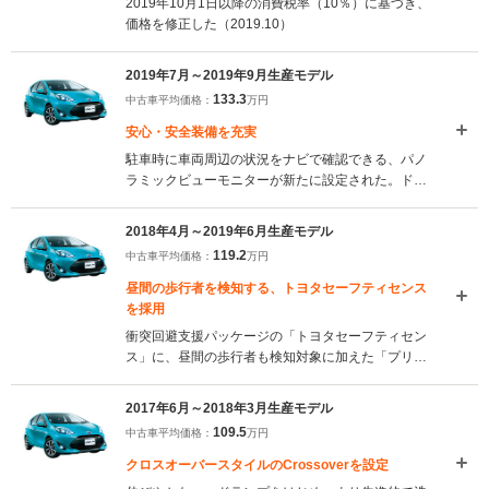
2019年10月1日以降の消費税率（10％）に基づき、
価格を修正した（2019.10）
2019年7月～2019年9月生産モデル
133.3
中古車平均価格：
万円
安心・安全装備を充実
駐車時に車両周辺の状況をナビで確認できる、パノ
ラミックビューモニターが新たに設定された。ドア
ミラーには、車両後退時に助手席側の鏡面が自動で
下向きになり、駐車ラインなどの確認が容易になる
2018年4月～2019年6月生産モデル
リバース連動機能が採用されている。フロントグリ
119.2
中古車平均価格：
万円
ルやリアコンビランプなどの意匠も変更された
（2019.7）
昼間の歩行者を検知する、トヨタセーフティセンス
を採用
衝突回避支援パッケージの「トヨタセーフティセン
ス」に、昼間の歩行者も検知対象に加えた「プリク
ラッシュセーフティ」が採用された。また、駐車場
などにおけるアクセルペダル踏み間違い時の衝突被
2017年6月～2018年3月生産モデル
害軽減に寄与する安全機能、「インテリジェントク
109.5
中古車平均価格：
万円
リアランスソナー」もオプションで用意されてい
る。（2018.4）
クロスオーバースタイルのCrossoverを設定