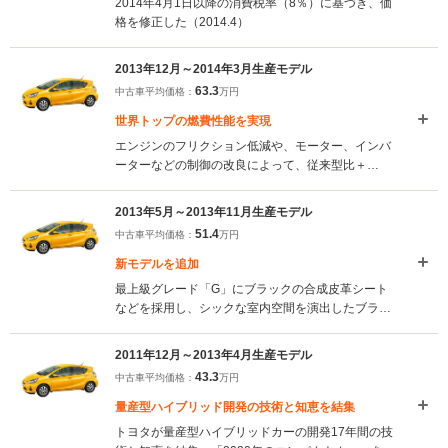
2014年4月1日以降の消費税率（8％）に基づき、価
格を修正した（2014.4）
2013年12月～2014年3月生産モデル
63.3
中古車平均価格：
万円
世界トップの燃費性能を実現
エンジンのフリクション低減や、モーター、インバ
ーターなどの制御の改良によって、従来型比＋
1.6kmのJC08モード燃費37.0km/Lを実現している。
また、専用サスペンションや内外装が与えられるス
2013年5月～2013年11月生産モデル
ポーツコンバージョン車シリーズ「G SPORTS(通称
51.4
中古車平均価格：
万円
G's［ジーズ］)」が新たに設定されている
（2013.12）
新モデルを追加
最上級グレード「G」にブラックの合成皮革シート
などを採用し、シックな室内空間を演出したブラッ
クソフトレザーセレクションが設定された。また、
「L」を除く全モデルに、スーパーUVカットガラス
2011年12月～2013年4月生産モデル
(フロントドア)、助手席バニティミラー付サンバイ
43.3
中古車平均価格：
万円
ザーなどが標準装備されている（2013.5）
量産型ハイブリッド開発の技術と知恵を結集
トヨタが量産型ハイブリッドカーの開発17年間の技