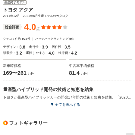
生産終了モデル
トヨタ アクア
2011年12月～2021年6月生産モデルのカタログ
4.0
総合評価
点
クチコミ件数
928
件 ｜ ハッチバックランキング
5
位
3.8
3.9
3.5
デザイン :
走行性 :
居住性 :
3.2
4.0
4.2
積載性 :
運転しやすさ :
維持費 :
新車時価格
中古車平均価格
169〜261
81.4
万円
万円
量産型ハイブリッド開発の技術と知恵を結集
トヨタが量産型ハイブリッドカーの開発17年間の技術と知恵を結集。「2020年のコンパクトカー」をコンセプトに、より多くのユーザーにハイブリッドを提供すべく開発されたスモールハイブリッド。世界一の低燃費と爽快な走り、使いやすく楽しいハイブリッドであること。スタイリッシュでありながら広い室内空間。求めやすい価格の4つが追求された。パワートレインは、先代プリウスの1.5LエンジンとTHS IIシステムによるハイブリッドだが、小型・軽量化と高性能化の両立が図られている。Cd値0.28を誇る優れた空力ボディとの組み合わせにより、燃費性能はJC08モードで35.4km/L。10・15モード燃費では40.0km/Lという世界一の低燃費を実現した。(2011.12)
全てを表示する
フォトギャラリー