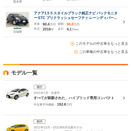
熊本県
アクア1.5 S スタイルブラック純正ナビ バックモニタ
ー ETC プリクラッシュセーフティ レーンディパーチ
ャーアラート オートマチックハイビーム 運転席アー
本体：
90.4
総額：
96.8
万円
万円
ムレスト スマートキー フルオートエアコン フルセグ
年式：
2016
走行：
4.1
年
万km
TV Bluetooth 禁煙車
宮城県
このモデルの中古車をもっと見る
この車種の中古車をもっと見る
モデル一覧
現行
2021年7月～生産中
すべてが刷新された、ハイブリッド専用コンパクト
192.6
中古車平均価格：
万円
初代
2011年12月～2021年6月生産モデル