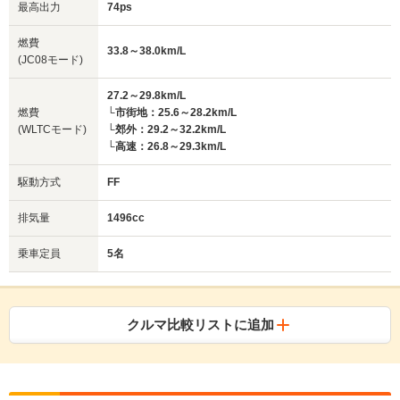
最高出力
74ps
燃費
33.8～38.0km/L
(JC08モード)
27.2～29.8km/L
燃費
└市街地：25.6～28.2km/L
(WLTCモード)
└郊外：29.2～32.2km/L
└高速：26.8～29.3km/L
駆動方式
FF
排気量
1496cc
乗車定員
5名
クルマ比較リストに追加