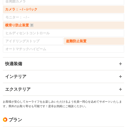
全周囲カメラ
カメラ：－/－/バック
モニター：－/－
横滑り防止装置
ヒルディセントコントロール
アイドリングストップ
盗難防止装置
オートマチックハイビーム
快適装備
インテリア
エクステリア
お客様が安心してカーライフをお楽しみいただけるよう社員一同心を込めてサポートいたしま
す。県外のお取り寄せも可能です！是非お気軽にご相談ください。
プラン