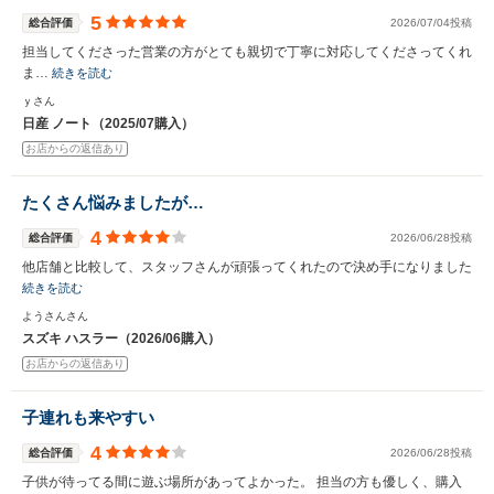
5
総合評価
2026/07/04投稿
担当してくださった営業の方がとても親切で丁寧に対応してくださってくれ
ま…
続きを読む
ｙさん
日産 ノート（2025/07購入）
お店からの返信あり
たくさん悩みましたが…
4
総合評価
2026/06/28投稿
他店舗と比較して、スタッフさんが頑張ってくれたので決め手になりました
続きを読む
ようさんさん
スズキ ハスラー（2026/06購入）
お店からの返信あり
子連れも来やすい
4
総合評価
2026/06/28投稿
子供が待ってる間に遊ぶ場所があってよかった。 担当の方も優しく、購入