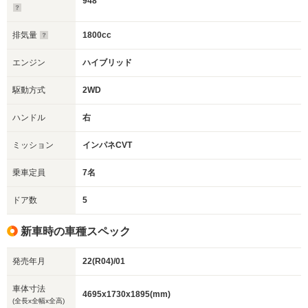
948
排気量
1800cc
エンジン
ハイブリッド
駆動方式
2WD
ハンドル
右
ミッション
インパネCVT
乗車定員
7名
ドア数
5
新車時の車種スペック
発売年月
22(R04)/01
車体寸法
4695x1730x1895(mm)
(全長x全幅x全高)