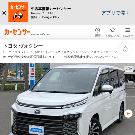
中古車情報カーセンサー
アプリで開く
Recruit Co., Ltd.
無料 － Google Play
履歴
お気に入り
メニュー
トヨタ ヴォクシー
1.8 ハイブリッド S-Z （ホワイトパールクリスタルシャイン）ディスプレイオーディ
オ+ナビ/衝突安全装置/両側電動スライドドア/車線逸脱防止支援システム/シート ハー
フレザー/電動バックドア/オートステップ/ドライブレコーダー 社外
1/79