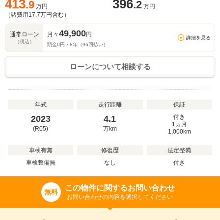
413
396
.9
.2
万円
万円
（諸費用
17.7
万円含む）
49,900
通常ローン
月々
円
詳細を見る
（税込）
頭金
0
円・
8
年（
96
回払い）
ローンについて相談する
年式
走行距離
保証
付き
2023
4.1
1ヵ月
(R05)
万
km
1,000km
車検有無
修復歴
法定整備
車検整備無
なし
付き
この物件に関するお問い合わせ
無料
お問い合わせの内容を選択してください