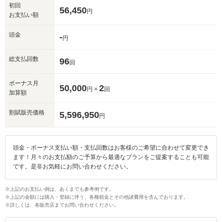
初回
56,450
円
お支払い額
頭金
-
円
総支払回数
96
回
ボーナス月
50,000
2
円 ×
回
加算額
割賦販売価格
5,596,950
円
頭金・ボーナス支払い額・支払回数はお客様のご希望に合わせて変更でき
ます！月々のお支払額のご予算から最適なプランをご提案することも可能
です。是非お気軽にお問い合わせください。
※上記のお支払い例は、あくまでも参考例です。
※上記の金額には購入・登録に伴う、各種税金とその他諸費用を含んでおります。
※詳しくは、各販売店までお問い合わせください。