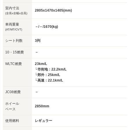
室内寸法
2805x1470x1405(mm)
(全長x全幅x全高)
車両重量
－/－/1670(kg)
(AT/MT/CVT)
シート列数
3列
10・15燃費
－
WLTC燃費
23km/L
└市街地：22.2km/L
└郊外：25km/L
└高速：22.1km/L
JC08燃費
－
ホイール
2850mm
ベース
使用燃料
レギュラー