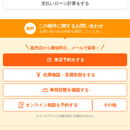
支払いローン計算をする
この物件に関するお問い合わせ
無料
お問い合わせの内容を選択してください
販売店から最短即日、メールで返答！
来店予約をする
在庫確認・見積依頼をする
入力途中の情報を保存しますか？
車両状態を確認する
※次回問い合わせをする際に自動入力されます
※保存された情報は
90
日で破棄されます
オンライン相談を予約する
その他
※メールアドレスは販売店に公開されません
いいえ
はい