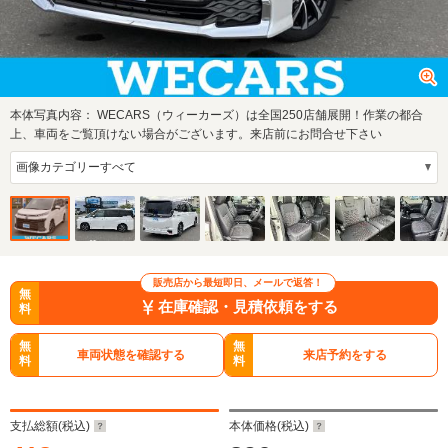
本体写真内容：
WECARS（ウィーカーズ）は全国250店舗展開！作業の都合
上、車両をご覧頂けない場合がございます。来店前にお問合せ下さい
販売店から最短即日、メールで返答！
無
在庫確認・見積依頼をする
料
無
無
車両状態を確認する
来店予約をする
料
料
支払総額(税込)
本体価格(税込)