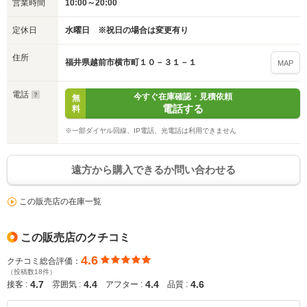
営業時間
10:00～20:00
定休日
水曜日 ※祝日の場合は変更有り
住所
福井県越前市横市町１０－３１－１
MAP
電話
今すぐ在庫確認・見積依頼
無
電話する
料
※一部ダイヤル回線、IP電話、光電話は利用できません
遠方から購入できるか問い合わせる
この販売店の在庫一覧
この販売店のクチコミ
4.6
クチコミ総合評価：
（投稿数18件）
4.7
4.4
4.4
4.6
接客 :
雰囲気 :
アフター :
品質 :