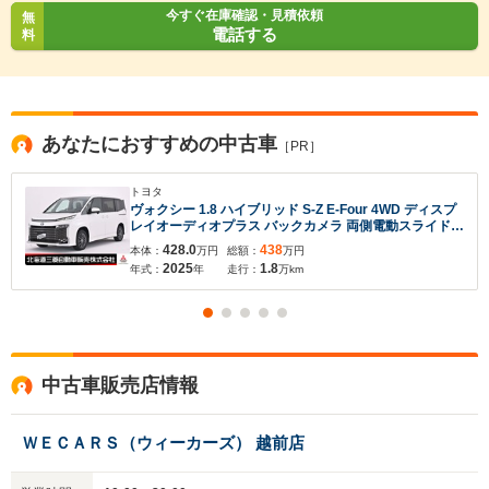
今すぐ在庫確認・見積依頼
無
電話する
料
あなたにおすすめの中古車
［PR］
トヨタ
ヴォクシー 1.8 ハイブリッド S-Z E-Four 4WD ディスプ
レイオーディオプラス バックカメラ 両側電動スライドド
ア ドライブレコーダー ETC ハーフレザーシート オート
428.0
438
本体：
万円
総額：
万円
マチックハイビーム
2025
1.8
年式：
年
走行：
万km
中古車販売店情報
ＷＥＣＡＲＳ（ウィーカーズ） 越前店