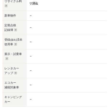
リサイクル料
リ済込
新車物件
－
定期点検
－
記録簿
登録
済未
(届出)
－
使用車
展示・試乗車
－
レンタカー
－
アップ
エコカー
－
減税対象車
キャンピング
－
カー