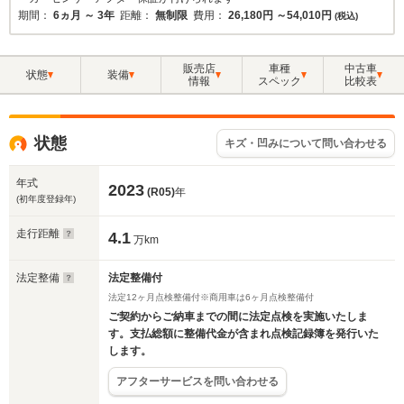
期間：
6ヵ月 ～ 3年
距離：
無制限
費用：
26,180円 ～54,010円
(税込)
販売店
車種
中古車
状態
装備
情報
スペック
比較表
状態
キズ・凹みについて問い合わせる
年式
2023
(R05)
年
(初年度登録年)
走行距離
4.1
万km
法定整備
法定整備付
法定12ヶ月点検整備付※商用車は6ヶ月点検整備付
ご契約からご納車までの間に法定点検を実施いたしま
す。支払総額に整備代金が含まれ点検記録簿を発行いた
します。
アフターサービスを問い合わせる