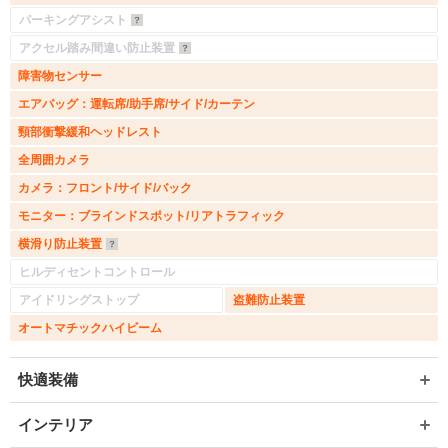
パーキングアシスト
アクセル踏み間違い防止装置
障害物センサー
エアバッグ：運転席/助手席/サイド/カーテン
頸部衝撃緩和ヘッドレスト
全周囲カメラ
カメラ：フロント/サイド/バック
モニター：ブラインドスポット/リアトラフィック
横滑り防止装置
ヒルディセントコントロール
アイドリングストップ
盗難防止装置
オートマチックハイビーム
快適装備
インテリア