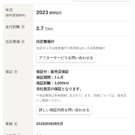
年式
2023
(R05)
年
(初年度登録年)
走行距離
2.7
万km
法定整備
法定整備付
法定12ヶ月点検整備付※商用車は6ヶ月点検整備付
アフターサービスを問い合わせる
保証
保証付：販売店保証
保証期間：3ヵ月
保証距離：3,000km
当社規定の保証となります。
※保証費用は本体価格に含まれています。詳細については、販売店
にご確認ください。
詳しい保証内容を問い合わせる
車検
2026(R08)年9月