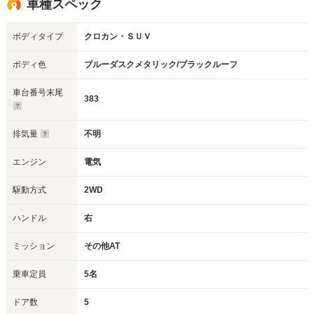
車種スペック
ボディタイプ
クロカン・ＳＵＶ
ボディ色
ブルーダスクメタリック/ブラックルーフ
車台番号末尾
383
排気量
不明
エンジン
電気
駆動方式
2WD
ハンドル
右
ミッション
その他AT
乗車定員
5名
ドア数
5