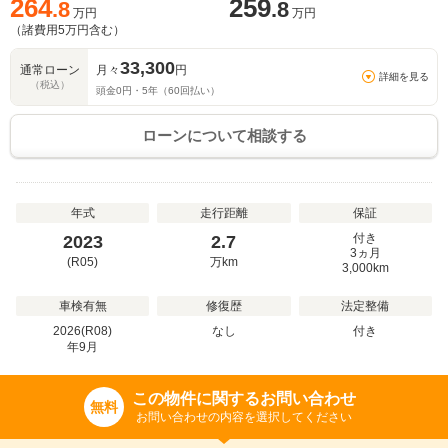
264
259
.8
.8
万円
万円
（諸費用
5
万円含む）
33,300
通常ローン
月々
円
詳細を見る
（税込）
頭金
0
円・
5
年（
60
回払い）
ローンについて相談する
年式
走行距離
保証
付き
2023
2.7
3ヵ月
(R05)
万
km
3,000km
車検有無
修復歴
法定整備
2026(R08)
なし
付き
年
9
月
この物件に関するお問い合わせ
無料
お問い合わせの内容を選択してください