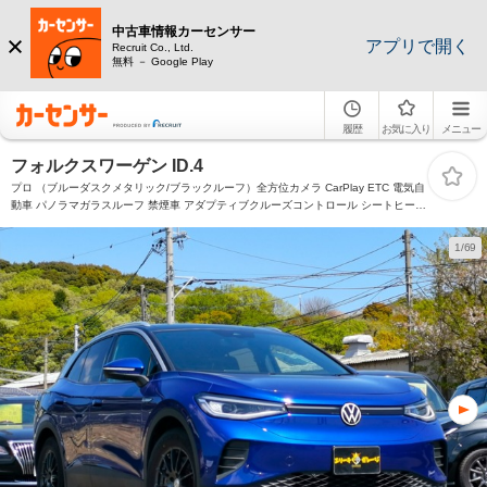
中古車情報カーセンサー
アプリで開く
Recruit Co., Ltd.
無料 － Google Play
履歴
お気に入り
メニュー
フォルクスワーゲン ID.4
プロ （ブルーダスクメタリック/ブラックルーフ）全方位カメラ CarPlay ETC 電気自
動車 パノラマガラスルーフ 禁煙車 アダプティブクルーズコントロール シートヒータ
ー コーナーセンサー 電動シート
1/69