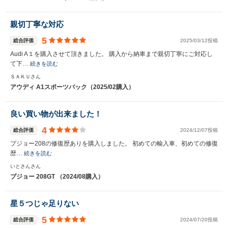
親切丁寧な対応
5
総合評価
2025/03/12投稿
Audi A１を購入させて頂きました。 購入から納車まで親切丁寧にご対応し
て下…
続きを読む
ＳＡＫＵさん
アウディ A1スポーツバック（2025/02購入）
良い買い物が出来ました！
4
総合評価
2024/12/07投稿
プジョー208の修復歴ありを購入しました。 初めての輸入車、初めての修復
歴…
続きを読む
いとさんさん
プジョー 208GT （2024/08購入）
星５つじゃ足りない
5
総合評価
2024/07/20投稿