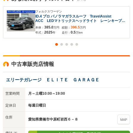
フォルクスワーゲン
ID.4 プロ パノラマガラスルーフ TravelAssist
ACC LEDマトリックスヘッドライト レーンキープ
後方死角検知 パワーテールゲート シートヒーター
385.0
396.5
本体：
万円
総額：
万円
シートマッサージ パワーシート App-Connect
2025
0.5
年式：
年
走行：
万km
ETC デモカー
中古車販売店情報
エリーテガレージ ＥＬＩＴＥ ＧＡＲＡＧＥ
営業時間
月～土曜10:00～19:00
定休日
毎週日曜日
住所
愛知県豊橋市中原町岩西６－８
MAP