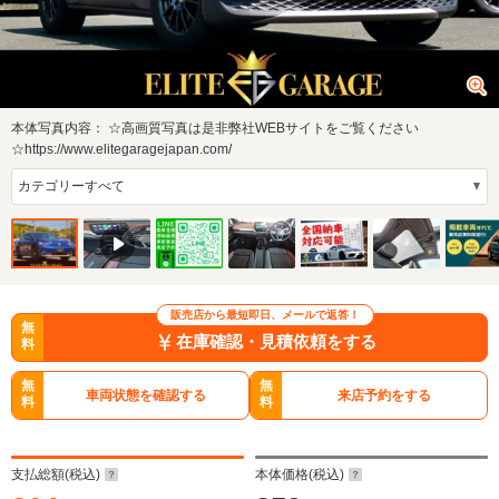
本体写真内容：
☆高画質写真は是非弊社WEBサイトをご覧ください
☆https://www.elitegaragejapan.com/
販売店から最短即日、メールで返答！
無
在庫確認・見積依頼をする
料
無
無
車両状態を確認する
来店予約をする
料
料
支払総額(税込)
本体価格(税込)