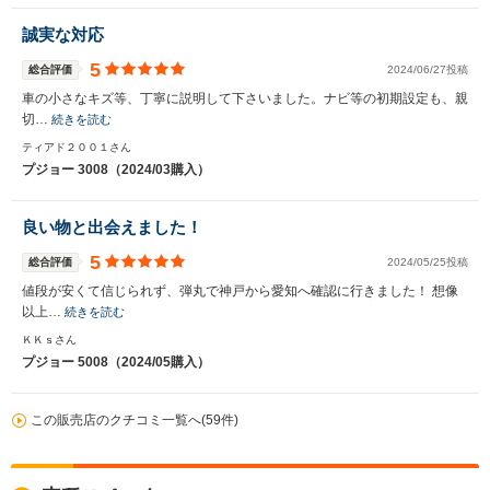
誠実な対応
5
総合評価
2024/06/27投稿
車の小さなキズ等、丁寧に説明して下さいました。ナビ等の初期設定も、親
切…
続きを読む
ティアド２００１さん
プジョー 3008（2024/03購入）
良い物と出会えました！
5
総合評価
2024/05/25投稿
値段が安くて信じられず、弾丸で神戸から愛知へ確認に行きました！ 想像
以上…
続きを読む
ＫＫｓさん
プジョー 5008（2024/05購入）
この販売店のクチコミ一覧へ(59件)