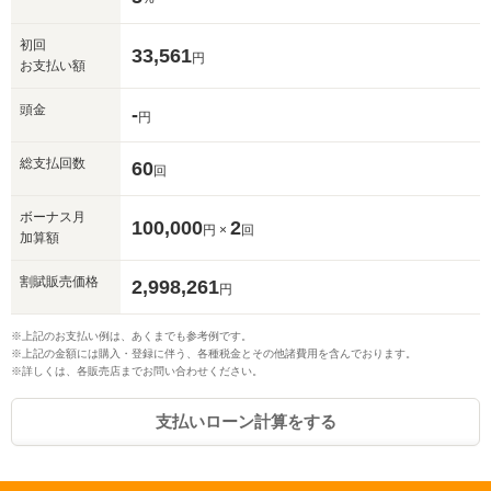
初回
33,561
円
お支払い額
頭金
-
円
総支払回数
60
回
ボーナス月
100,000
2
円 ×
回
加算額
割賦販売価格
2,998,261
円
※上記のお支払い例は、あくまでも参考例です。
※上記の金額には購入・登録に伴う、各種税金とその他諸費用を含んでおります。
※詳しくは、各販売店までお問い合わせください。
支払いローン計算をする