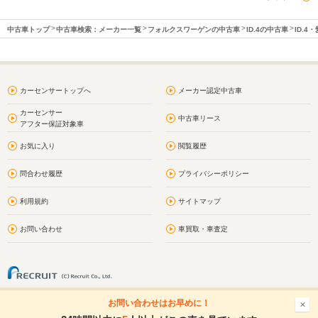
中古車トップ
中古車検索：メーカー一覧
フォルクスワーゲンの中古車
ID.4の中古車
ID.4
カーセンサートップへ
メーカー認定中古車
カーセンサー
中古車リース
アフター保証対象車
お気に入り
閲覧履歴
問合わせ履歴
プライバシーポリシー
利用規約
サイトマップ
お問い合わせ
車買取・車査定
お問い合わせはお早めに！