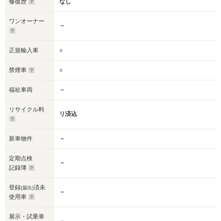
修復歴
なし
ワンオーナー
－
正規輸入車
○
禁煙車
○
福祉車両
－
リサイクル料
リ済込
新車物件
－
定期点検
－
記録簿
登録
済未
(届出)
－
使用車
展示・試乗車