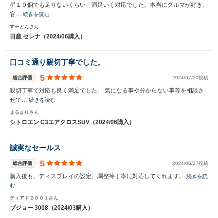
星１０個でも足りないくらい、満足いく対応でした。本当にクルマが好き、
客…
続きを読む
すーとんさん
日産 セレナ（2024/06購入）
口コミ通り親切丁寧でした。
5
総合評価
2024/07/20投稿
親切丁寧で対応も良く満足でした。 気になる事や分からない事等を相談さ
せて…
続きを読む
まるまりさん
シトロエン C3エアクロスSUV（2024/06購入）
誠実なセールス
5
総合評価
2024/06/27投稿
購入後も、ディスプレイの設定、調整等丁寧に対応してくれます。
続きを読
む
ティアド２００１さん
プジョー 3008（2024/03購入）