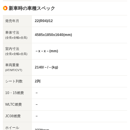
新車時の車種スペック
発売年月
22(R04)/12
車体寸法
4585x1850x1640(mm)
(全長x全幅x全高)
室内寸法
－x－x－(mm)
(全長x全幅x全高)
車両重量
2140/－/－(kg)
(AT/MT/CVT)
シート列数
2列
10・15燃費
－
WLTC燃費
－
JC08燃費
－
ホイール