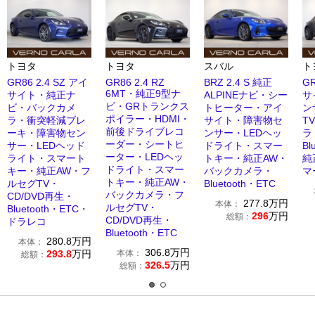
トヨタ
トヨタ
スバル
ト
GR86 2.4 SZ アイ
GR86 2.4 RZ
BRZ 2.4 S 純正
GR
6MT・純正9型ナ
サイト・純正ナ
ALPINEナビ・シー
サ
ビ・GRトランクス
ビ・バックカメ
トヒーター・アイ
ン
ポイラー・HDMI・
ラ・衝突軽減ブレ
サイト・障害物セ
T
前後ドライブレコ
ーキ・障害物セン
ンサー・LEDヘッ
ラ
ーダー・シートヒ
サー・LEDヘッド
ドライト・スマー
Bl
ーター・LEDヘッ
ライト・スマート
トキー・純正AW・
純
ドライト・スマー
キー・純正AW・フ
バックカメラ・
マ
トキー・純正AW・
ルセグTV・
Bluetooth・ETC
バックカメラ・フ
CD/DVD再生・
277.8
万円
本体：
ルセグTV・
Bluetooth・ETC・
296
万円
総額：
CD/DVD再生・
ドラレコ
Bluetooth・ETC
280.8
万円
本体：
306.8
万円
293.8
万円
本体：
総額：
326.5
万円
総額：