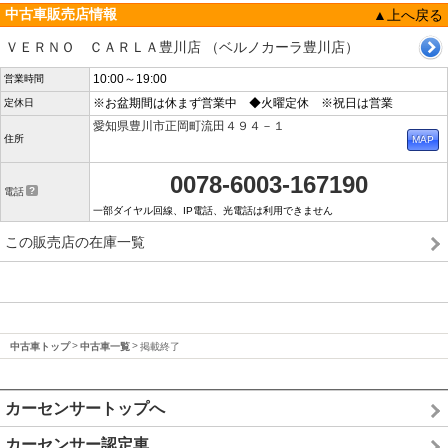
中古車販売店情報
▲上へ戻る
ＶＥＲＮＯ ＣＡＲＬＡ豊川店 （ベルノカーラ豊川店）
10:00～19:00
営業時間
※お盆期間は休まず営業中 ◆火曜定休 ※祝日は営業
定休日
愛知県豊川市正岡町流田４９４－１
住所
0078-6003-167190
電話
一部ダイヤル回線、IP電話、光電話は利用できません
この販売店の在庫一覧
中古車トップ
中古車一覧
掲載終了
カーセンサートップへ
カーセンサー認定車