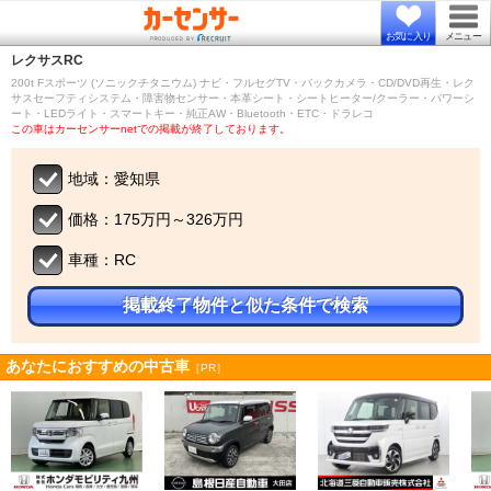
お気に入り
メニュー
レクサス
RC
200t Fスポーツ (ソニックチタニウム) ナビ・フルセグTV・バックカメラ・CD/DVD再生・レク
サスセーフティシステム・障害物センサー・本革シート・シートヒーター/クーラー・パワーシ
ート・LEDライト・スマートキー・純正AW・Bluetooth・ETC・ドラレコ
この車はカーセンサーnetでの掲載が終了しております。
地域：愛知県
価格：175万円～326万円
車種：RC
掲載終了物件と似た条件で検索
あなたにおすすめの中古車
［PR］