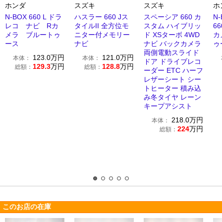
ホンダ
スズキ
スズキ
ホ
N-BOX 660 L ドラ
ハスラー 660 Jス
スペーシア 660 カ
N
レコ ナビ Rカ
タイルII 全方位モ
スタム ハイブリッ
6
メラ ブルートゥ
ニター付メモリー
ド XSターボ 4WD
カ
ース
ナビ
ナビ バックカメラ
ゥ
両側電動スライド
123.0
万円
121.0
万円
本体：
本体：
ドア ドライブレコ
129.3
万円
128.8
万円
総額：
総額：
ーダー ETC ハーフ
レザーシート シー
トヒーター 積み込
み冬タイヤ レーン
キープアシスト
218.0
万円
本体：
224
万円
総額：
このお店の在庫