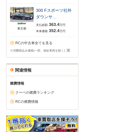
300 Fスポーツ社外
ダウンサ…
363.4
支払総額
万円
東京都
352.4
本体価格
万円
RCの中古車全てを見る
※消費税込み価格(一部、福祉車両を除く)
関連情報
燃費情報
クーペの燃費ランキング
RCの燃費情報