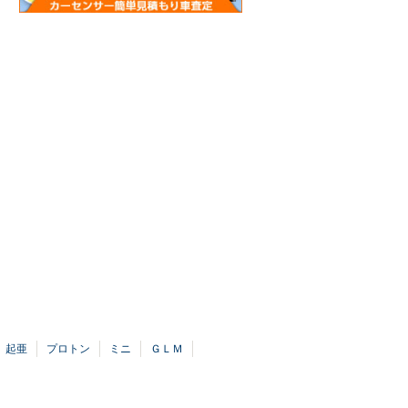
起亜
プロトン
ミニ
ＧＬＭ