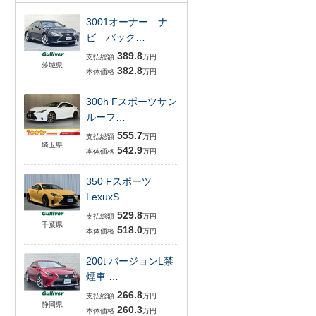
3001オーナー ナ
ビ バック…
389.8
支払総額
万円
茨城県
382.8
本体価格
万円
300h Fスポーツサン
ルーフ…
555.7
支払総額
万円
埼玉県
542.9
本体価格
万円
350 Fスポーツ
LexuxS…
529.8
支払総額
万円
千葉県
518.0
本体価格
万円
200t バージョンL禁
煙車 …
266.8
支払総額
万円
静岡県
260.3
本体価格
万円