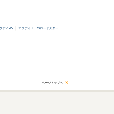
ウディ A5
アウディ TT RSロードスター
ページトップへ