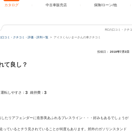
カタログ
中古車販売店
保険/ローン/他
RCの口コミ・クチ
の口コミ・クチコミ・評価・評判一覧
アイスくらいまーさんの車クチコミ
投稿日：
2018年7月3日
れて良し？
3
3
運転しやすさ：
維持費：
出したリアフェンダーに造形美あふれるプレスライン・・・好みもあるでしょうが
走っているとチラ見されていることが何度もあります。郊外のガソリンスタンド