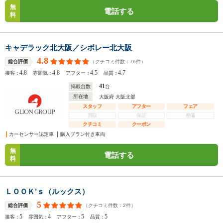
無
電話する
料
キャデラック北大阪／シボレー北大阪
4.8
（クチコミ件数：
76
件）
総合評価
4.8
4.8
4.5
4.7
接客：
雰囲気：
アフター：
品質：
41
掲載台数
台
所在地
大阪府 大阪北部
スタッフ
アフター
フェア
買取
保証
整備
クチコミ
クーポン
カーセンサー認定車
購入プラン付き車両
無
電話する
料
ＬＯＯＫ’ｓ（ルックス）
5
（クチコミ件数：
2
件）
総合評価
5
4
5
5
接客：
雰囲気：
アフター：
品質：