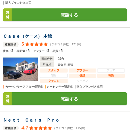
購入プラン付き車両
無
電話する
料
Ｃａｓｅ（ケース） 本館
5
（クチコミ件数：
171
件）
総合評価
5
5
5
5
接客：
雰囲気：
アフター：
品質：
55
掲載台数
台
所在地
愛知県 尾張
スタッフ
アフター
フェア
買取
保証
整備
クチコミ
クーポン
カーセンサーアフター保証車
カーセンサー認定車
購入プラン付き車両
無
電話する
料
Ｎｅｘｔ Ｃａｒｓ Ｐｒｏ
4.7
（クチコミ件数：
115
件）
総合評価