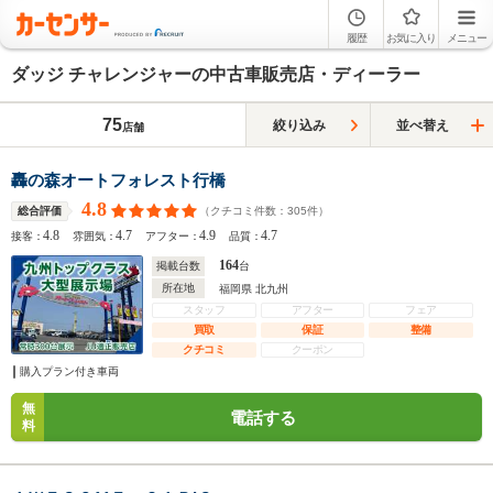
履歴
お気に入り
メニュー
ダッジ チャレンジャーの中古車販売店・ディーラー
75
絞り込み
並べ替え
店舗
轟の森オートフォレスト行橋
4.8
（クチコミ件数：
305
件）
総合評価
4.8
4.7
4.9
4.7
接客：
雰囲気：
アフター：
品質：
164
掲載台数
台
所在地
福岡県 北九州
スタッフ
アフター
フェア
買取
保証
整備
クチコミ
クーポン
購入プラン付き車両
無
電話する
料