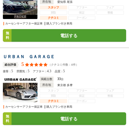
所在地
愛知県 尾張
スタッフ
アフター
フェア
買取
保証
整備
クチコミ
クーポン
カーセンサーアフター保証車
購入プラン付き車両
無
電話する
料
ＵＲＢＡＮ ＧＡＲＡＧＥ
5
（クチコミ件数：
4
件）
総合評価
5
5
4.3
5
接客：
雰囲気：
アフター：
品質：
33
掲載台数
台
所在地
東京都 多摩
スタッフ
アフター
フェア
買取
保証
整備
クチコミ
クーポン
カーセンサーアフター保証車
購入プラン付き車両
無
電話する
料