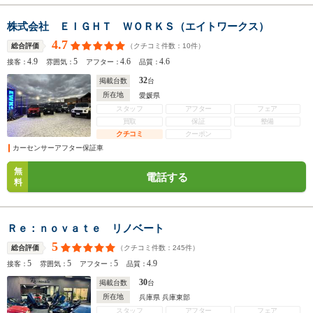
株式会社 ＥＩＧＨＴ ＷＯＲＫＳ（エイトワークス）
4.7
（クチコミ件数：
10
件）
総合評価
4.9
5
4.6
4.6
接客：
雰囲気：
アフター：
品質：
32
掲載台数
台
所在地
愛媛県
スタッフ
アフター
フェア
買取
保証
整備
クチコミ
クーポン
カーセンサーアフター保証車
無
電話する
料
Ｒｅ：ｎｏｖａｔｅ リノベート
5
（クチコミ件数：
245
件）
総合評価
5
5
5
4.9
接客：
雰囲気：
アフター：
品質：
30
掲載台数
台
所在地
兵庫県 兵庫東部
スタッフ
アフター
フェア