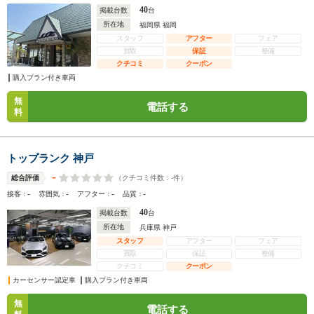
40
掲載台数
台
所在地
福岡県 福岡
スタッフ
アフター
フェア
買取
保証
整備
クチコミ
クーポン
購入プラン付き車両
無
電話する
料
トップランク 神戸
-
（クチコミ件数：
-
件）
総合評価
-
-
-
-
接客：
雰囲気：
アフター：
品質：
40
掲載台数
台
所在地
兵庫県 神戸
スタッフ
アフター
フェア
買取
保証
整備
クチコミ
クーポン
カーセンサー認定車
購入プラン付き車両
無
電話する