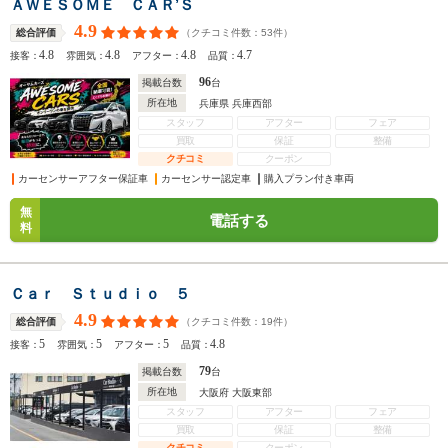
ＡＷＥＳＯＭＥ ＣＡＲ’Ｓ
4.9
（クチコミ件数：
53
件）
総合評価
4.8
4.8
4.8
4.7
接客：
雰囲気：
アフター：
品質：
96
掲載台数
台
所在地
兵庫県 兵庫西部
スタッフ
アフター
フェア
買取
保証
整備
クチコミ
クーポン
カーセンサーアフター保証車
カーセンサー認定車
購入プラン付き車両
無
電話する
料
Ｃａｒ Ｓｔｕｄｉｏ ５
4.9
（クチコミ件数：
19
件）
総合評価
5
5
5
4.8
接客：
雰囲気：
アフター：
品質：
79
掲載台数
台
所在地
大阪府 大阪東部
スタッフ
アフター
フェア
買取
保証
整備
クチコミ
クーポン