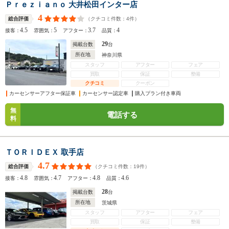
Ｐｒｅｚｉａｎｏ 大井松田インター店
4
（クチコミ件数：
4
件）
総合評価
4.5
5
3.7
4
接客：
雰囲気：
アフター：
品質：
29
掲載台数
台
所在地
神奈川県
スタッフ
アフター
フェア
買取
保証
整備
クチコミ
クーポン
カーセンサーアフター保証車
カーセンサー認定車
購入プラン付き車両
無
電話する
料
ＴＯＲＩＤＥＸ 取手店
4.7
（クチコミ件数：
19
件）
総合評価
4.8
4.7
4.8
4.6
接客：
雰囲気：
アフター：
品質：
28
掲載台数
台
所在地
茨城県
スタッフ
アフター
フェア
買取
保証
整備