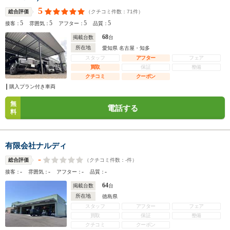
5
（クチコミ件数：
71
件）
総合評価
5
5
5
5
接客：
雰囲気：
アフター：
品質：
68
掲載台数
台
所在地
愛知県 名古屋・知多
スタッフ
アフター
フェア
買取
保証
整備
クチコミ
クーポン
購入プラン付き車両
無
電話する
料
有限会社ナルディ
-
（クチコミ件数：
-
件）
総合評価
-
-
-
-
接客：
雰囲気：
アフター：
品質：
64
掲載台数
台
所在地
徳島県
スタッフ
アフター
フェア
買取
保証
整備
クチコミ
クーポン