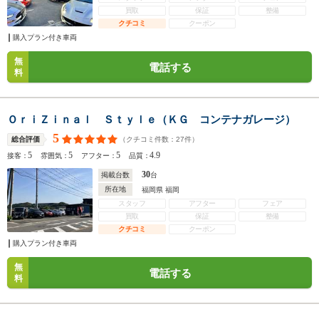
買取
保証
整備
クチコミ
クーポン
購入プラン付き車両
無
電話する
料
ＯｒｉＺｉｎａｌ Ｓｔｙｌｅ（ＫＧ コンテナガレージ）
5
（クチコミ件数：
27
件）
総合評価
5
5
5
4.9
接客：
雰囲気：
アフター：
品質：
30
掲載台数
台
所在地
福岡県 福岡
スタッフ
アフター
フェア
買取
保証
整備
クチコミ
クーポン
購入プラン付き車両
無
電話する
料