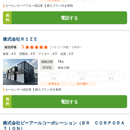
カーセンサーアフター保証車
購入プラン付き車両
無
電話する
料
株式会社Ｒ１ＺＥ
5
（クチコミ件数：
146
件）
総合評価
4.9
4.8
4.9
4.9
接客：
雰囲気：
アフター：
品質：
74
掲載台数
台
所在地
神奈川県
スタッフ
アフター
フェア
買取
保証
整備
クチコミ
クーポン
カーセンサー認定車
購入プラン付き車両
無
電話する
料
株式会社ビーアールコーポレーション（ＢＲ ＣＯＲＰＯＲＡ
ＴＩＯＮ）