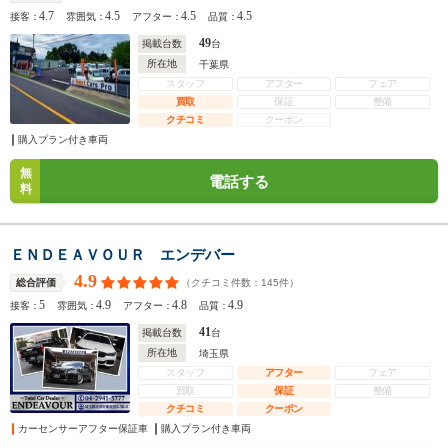
4.7
4.5
4.5
4.5
接客：
雰囲気：
アフター：
品質：
49
掲載台数
台
所在地
千葉県
スタッフ
アフター
フェア
買取
保証
整備
クチコミ
クーポン
購入プラン付き車両
無
電話する
料
ＥＮＤＥＡＶＯＵＲ エンデバー
4.9
（クチコミ件数：
145
件）
総合評価
5
4.9
4.8
4.9
接客：
雰囲気：
アフター：
品質：
41
掲載台数
台
所在地
埼玉県
スタッフ
アフター
フェア
買取
保証
整備
クチコミ
クーポン
カーセンサーアフター保証車
購入プラン付き車両