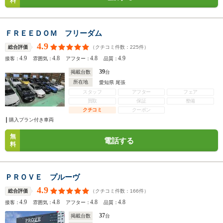
料
ＦＲＥＥＤＯＭ フリーダム
4.9
（クチコミ件数：
225
件）
総合評価
4.9
4.8
4.8
4.9
接客：
雰囲気：
アフター：
品質：
39
掲載台数
台
所在地
愛知県 尾張
スタッフ
アフター
フェア
買取
保証
整備
クチコミ
クーポン
購入プラン付き車両
無
電話する
料
ＰＲＯＶＥ プルーヴ
4.9
（クチコミ件数：
166
件）
総合評価
4.9
4.8
4.8
4.8
接客：
雰囲気：
アフター：
品質：
37
掲載台数
台