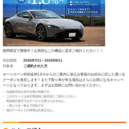
期間限定で開催中！お買得なこの機会に是非ご検討ください！！
有効期限
2026/07/11～2026/08/11
対象者
ご成約された方
オートローン特別金利1.8％からのご案内に加えお客様のお好みに応じた選べる
クーポンを進呈します！また下取り車が有る場合はさらにお得になるキャンペ
ーンとなっております。まずはお気軽にお問い合わせください。
当該販売店の全中古車が対象です。
このチケットは必ず商談前に販売店にご提示ください。
商談後の提示ではサービスを受けられません。
一回につき一枚まで有効です。
他のクーポンとの併用は出来ません。