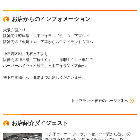
ンド レーダーセーフ
ーター 温冷機能付カ
ターテイメン
ティPKG シートヒー
ップホルダー ヘッド
ム シートヒータ
ター/ベンチレーター
アップディスプレイ
ーラー
お店からのインフォメーション
Burmester
大阪方面より
阪神高速湾岸線「六甲アイランド北ＩＣ」下車にて
阪神高速「魚崎ＩＣ」下車から六甲アイランド方面へ
神戸西区域、明石方面より
阪神高速神戸線「京橋ＩＣ」、「摩耶ＩＣ」下車にて
ハーバーハイウェイ経由、六甲アイランド方面へ
地下駐車場から、５階までお越しくださいませ。
トップランク 神戸のページTOPへ
お店紹介ダイジェスト
・六甲ライナー アイランドセンター駅から徒歩1分・