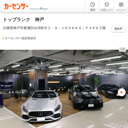
履歴
お気に入り
メニュー
トップランク 神戸
兵庫県神戸市東灘区向洋町中２－９－１ＲＯＫＫＯｉＰＡＲＫ５階
MAP
カーセンサー認定取扱店
1/8