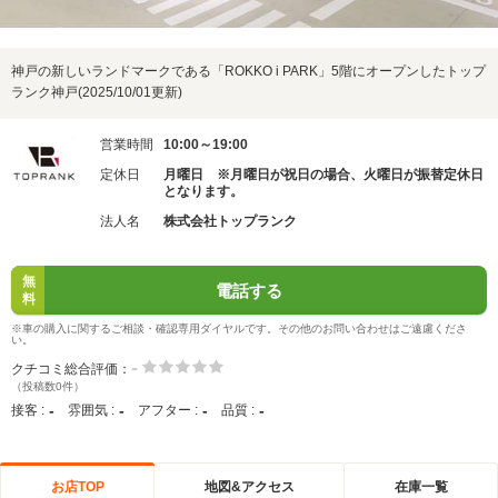
神戸の新しいランドマークである「ROKKO i PARK」5階にオープンしたトップ
ランク神戸(2025/10/01更新)
営業時間
10:00～19:00
定休日
月曜日 ※月曜日が祝日の場合、火曜日が振替定休日
となります。
法人名
株式会社トップランク
無
電話する
料
※車の購入に関するご相談・確認専用ダイヤルです。その他のお問い合わせはご遠慮くださ
い。
-
クチコミ総合評価：
（投稿数0件）
-
-
-
-
接客 :
雰囲気 :
アフター :
品質 :
お店TOP
地図&アクセス
在庫一覧