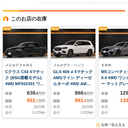
このお店の在庫
NEW
NEW
NEW
メルセデスＡＭＧ
メルセデス・ベンツ
ＢＭＷ
Cクラス C43 4マチッ
GLS 400 d 4マチック
M5コンペティ
ク (BSG搭載モデル)
AMGライン ディーゼ
4.4 4WD ワ
4WD MP202301 ワン
ルターボ 4WD AMG
ー マットグレ
オーナー 後期モデル
ライン Off-Roadエン
リックフルラ
638
868
12
本体
.0
万円
本体
.0
万円
本体
パノラマサンルーフ
ジニアリングPKG パ
AKRAPOVI
651
881
13
総額
.7
万円
総額
.8
万円
総額
ARナビゲーション グ
ナメリカーナグリル
TECH-Mバル
年式
2023
年
年式
2022
年
年式
ロスブラック19イン
AMGロゴ入りレッド
ローラー Z-
走行
2.4
万km
走行
1.9
万km
走行
チAW AMGナイトパ
キャリパー リアエン
Performanc
ッケージ ブルメスタ
ターテイメント シー
チAW レッド
在庫一覧を見る
ー3Dサラウンドサウ
トヒーター/ベンチレ
キャリパー リ