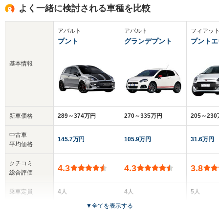
よく一緒に検討される車種を比較
アバルト
アバルト
フィアッ
プント
グランデプント
プントエ
基本情報
新車価格
289～374万円
270～335万円
205～23
中古車
145.7万円
105.9万円
31.6万円
平均価格
クチコミ
4.3
4.3
3.8
総合評価
乗車定員
4人
4人
5人
▼
全てを表示する
ドア数
3ドア
3ドア
5ドア