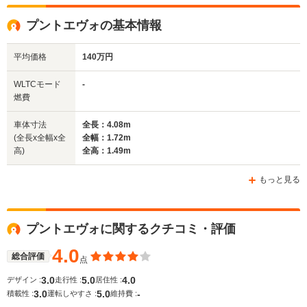
プントエヴォの基本情報
平均価格
140万円
WLTCモード
-
燃費
車体寸法
全長：4.08m
(全長x全幅x全
全幅：1.72m
高)
全高：1.49m
もっと見る
プントエヴォに関するクチコミ・評価
4.0
総合評価
点
3.0
5.0
4.0
デザイン :
走行性 :
居住性 :
3.0
5.0
-
積載性 :
運転しやすさ :
維持費 :