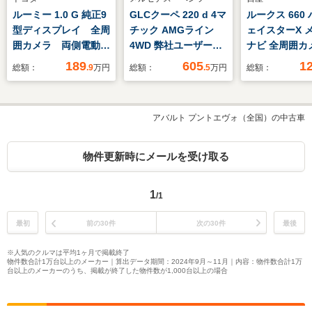
ルーミー 1.0 G 純正9
GLCクーペ 220 d 4マ
ルークス 660
型ディスプレイ 全周
チック AMGライン
ェイスターX 
囲カメラ 両側電動ド
4WD 弊社ユーザー下
ナビ 全周囲カ
ア 衝突軽減 禁煙
取り ワンオーナー
害軽減BK
189
605
1
総額：
.9
万円
総額：
.5
万円
総額：
車 ドラレコ ETC
車 認定中古車保証2
Bluetooth シートヒ
年 AMGライン ガ
ーター サンシェー
ラススライディングル
アバルト プントエヴォ（全国）の中古車
ド LEDヘッド
ーフ レザーエクスク
HDMI バックソナ
ルーシブパッケージ
ー オートハイビーム
レーダーセーフティー
物件更新時にメールを受け取る
パッケージ 360°カ
メラシステム キーレ
1
/1
ス
最初
前の30件
次の30件
最後
※人気のクルマは平均1ヶ月で掲載終了
物件数合計1万台以上のメーカー｜算出データ期間：2024年9月～11月｜内容：物件数合計1万
台以上のメーカーのうち、掲載が終了した物件数が1,000台以上の場合