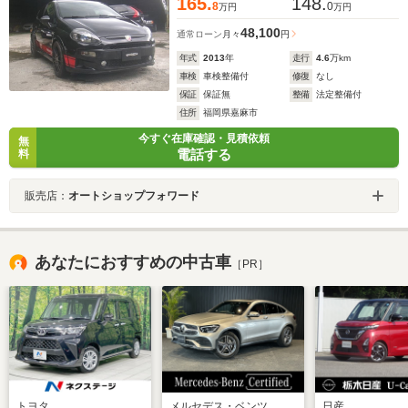
165.
148.
8
0
万円
万円
48,100
通常ローン
月々
円
年式
2013
年
走行
4.6
万km
車検
車検整備付
修復
なし
保証
保証無
整備
法定整備付
住所
福岡県嘉麻市
今すぐ在庫確認・見積依頼
無
電話する
料
販売店：
オートショップフォワード
あなたにおすすめの中古車
［PR］
トヨタ
メルセデス・ベンツ
日産