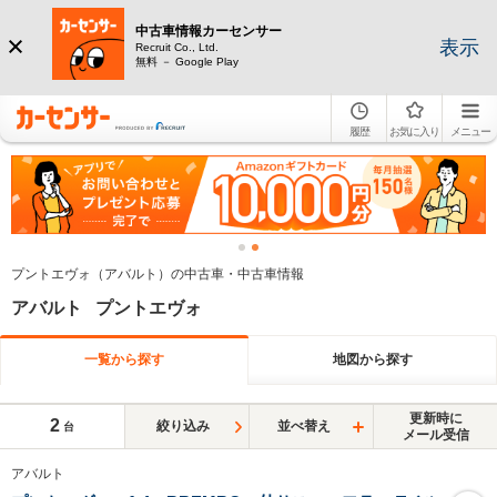
中古車情報カーセンサー
表示
Recruit Co., Ltd.
無料 － Google Play
履歴
お気に入り
メニュー
プントエヴォ（アバルト）の中古車・中古車情報
アバルト プントエヴォ
一覧から探す
地図から探す
更新時に
2
絞り込み
並べ替え
台
メール受信
アバルト