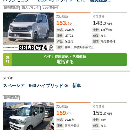
排気量
1368cc
1368cc
1368cc
レーキ 渋滞追従機能付アダプティブクルーズコントロ
販売店保証
購入プラン付
360°画像付
ール レーンキープ 急アクセル制御 リアパーキング
駆動方式
FF
FF
FF
センサー シートヒーター
支払総額
本体価格
153.
148.
9
3
万円
万円
年式
2024
年
走行
1.5
万km
車検
'27/01
修復
なし
保証
保証付
整備
法定整備付
住所
神奈川県横浜市港北区
今すぐ在庫確認・見積依頼
無
電話する
料
スズキ
スペーシア 660 ハイブリッド G 新車
販売店保証
支払総額
本体価格
159
155.
0
万円
万円
年式
2026
年
走行
4
km
車検
新車未登録
修復
なし