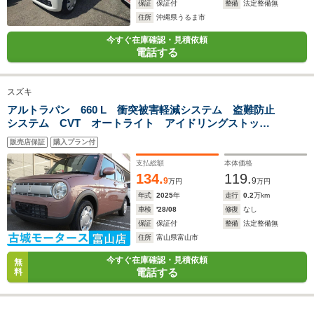
保証
保証付
整備
法定整備無
住所
沖縄県うるま市
今すぐ在庫確認・見積依頼
電話する
スズキ
アルトラパン 660 L 衝突被害軽減システム 盗難防止
システム CVT オートライト アイドリングストッ
プ バックカメラ シートヒーター オートエアコン
販売店保証
購入プラン付
LEDヘッドライト スマートキー
支払総額
本体価格
134.
119.
9
9
万円
万円
年式
2025
年
走行
0.2
万km
車検
'28/08
修復
なし
保証
保証付
整備
法定整備無
住所
富山県富山市
今すぐ在庫確認・見積依頼
無
電話する
料