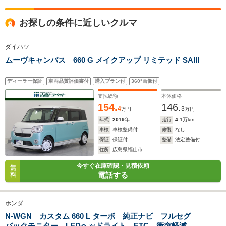
全高
全高
全
お探しの条件に近しいクルマ
1.49m
1.48m
1
ダイハツ
ムーヴキャンバス 660 G メイクアップ リミテッド SAIII
全幅
全幅
全
サイズ
1.72m
1.73m
1.
全長
全長
(全長x全幅x全高)
ディーラー保証
車両品質評価書付
購入プラン付
360°画像付
4.08m
4.06m
4.
支払総額
本体価格
154.
146.
4
3
万円
万円
年式
2019
年
走行
4.1
万km
ホイールベース
ホイールベース
ホイー
-m
-m
車検
車検整備付
修復
なし
保証
保証付
整備
法定整備付
住所
広島県福山市
今すぐ在庫確認・見積依頼
無
電話する
料
WLTCモード
-
-
-
燃費
ホンダ
N-WGN カスタム 660 L ターボ 純正ナビ フルセグ
バックモニター LEDヘッドライト ETC 衝突軽減ブ