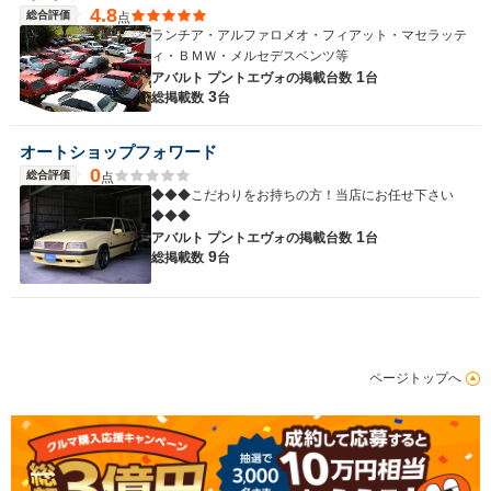
4.8
総合評価
点
ランチア・アルファロメオ・フィアット・マセラッテ
ィ・ＢＭＷ・メルセデスベンツ等
1
アバルト プントエヴォの
掲載台数
台
3
総掲載数
台
オートショップフォワード
0
総合評価
点
◆◆◆こだわりをお持ちの方！当店にお任せ下さい
◆◆◆
1
アバルト プントエヴォの
掲載台数
台
9
総掲載数
台
ページトップへ