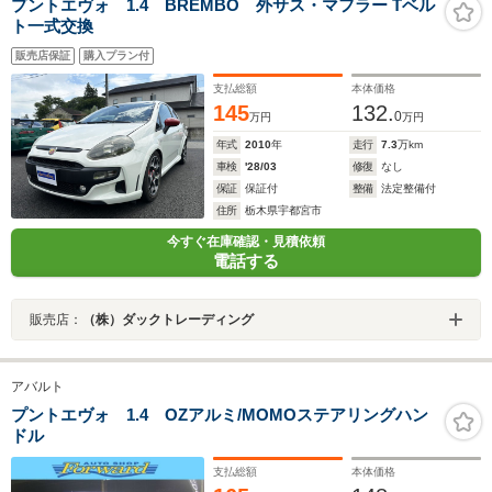
プントエヴォ 1.4 BREMBO 外サス・マフラー Tベル
ト一式交換
販売店保証
購入プラン付
支払総額
本体価格
145
132.
0
万円
万円
年式
2010
年
走行
7.3
万km
車検
'28/03
修復
なし
保証
保証付
整備
法定整備付
住所
栃木県宇都宮市
今すぐ在庫確認・見積依頼
電話する
販売店：
（株）ダックトレーディング
アバルト
プントエヴォ 1.4 OZアルミ/MOMOステアリングハン
ドル
支払総額
本体価格