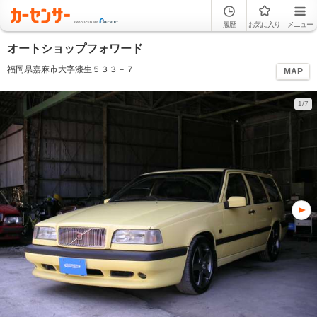
履歴
お気に入り
メニュー
オートショップフォワード
福岡県嘉麻市大字漆生５３３－７
MAP
1/7