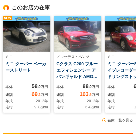
このお店の在庫
NEW
ミニ
メルセデス・ベンツ
ミニ
ミニ クーパー ベーカ
Cクラス C200 ブルー
ミニ クーパーS
ーストリート
エフィシェンシー ア
イブレコーダ
バンギャルド AMG
ドリングスト
PKG
ワーウィンド
58
88
本体
.0
万円
本体
.0
万円
本体
69
103
総額
.2
万円
総額
.5
万円
総額
年式
2013
年
年式
2012
年
年式
走行
9.7
万km
走行
6.4
万km
走行
1
在庫一覧を見る