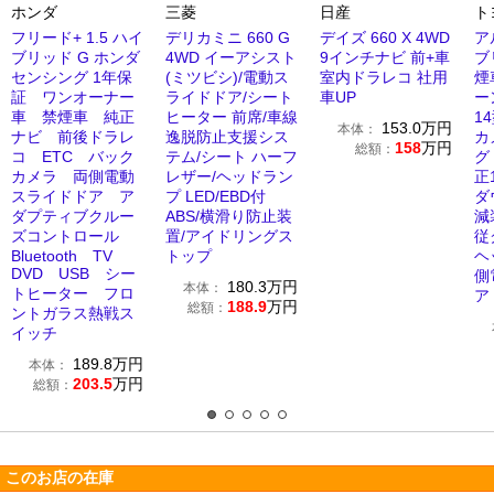
ホンダ
三菱
日産
ト
フリード+ 1.5 ハイ
デリカミニ 660 G
デイズ 660 X 4WD
ア
ブリッド G ホンダ
4WD イーアシスト
9インチナビ 前+車
ブ
センシング 1年保
(ミツビシ)/電動ス
室内ドラレコ 社用
煙
証 ワンオーナー
ライドドア/シート
車UP
ー
車 禁煙車 純正
ヒーター 前席/車線
1
153.0
万円
本体：
ナビ 前後ドラレ
逸脱防止支援シス
カ
158
万円
総額：
コ ETC バック
テム/シート ハーフ
グ 
カメラ 両側電動
レザー/ヘッドラン
正
スライドドア ア
プ LED/EBD付
ダ
ダプティブクルー
ABS/横滑り防止装
減
ズコントロール
置/アイドリングス
従
Bluetooth TV
トップ
ヘ
DVD USB シー
側
180.3
万円
本体：
トヒーター フロ
ア
188.9
万円
総額：
ントガラス熱戦ス
イッチ
189.8
万円
本体：
203.5
万円
総額：
このお店の在庫