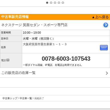
中古車販売店情報
▲上へ戻る
ネクステージ 箕面セダン・スポーツ専門店
10:00～19:00
営業時間
火曜・水曜（祝日除く）
定休日
大阪府箕面市粟生新家１－１－３
住所
0078-6003-107543
電話
一部ダイヤル回線、IP電話、光電話は利用できません
この販売店の在庫一覧
中古車トップ
中古車一覧
掲載終了