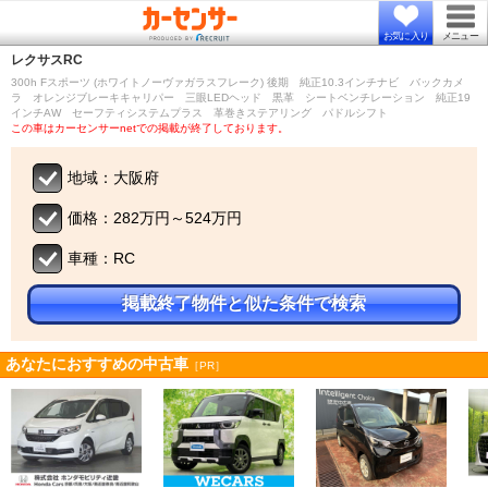
お気に入り
メニュー
レクサス
RC
300h Fスポーツ (ホワイトノーヴァガラスフレーク) 後期 純正10.3インチナビ バックカメ
ラ オレンジブレーキキャリパー 三眼LEDヘッド 黒革 シートベンチレーション 純正19
インチAW セーフティシステムプラス 革巻きステアリング パドルシフト
この車はカーセンサーnetでの掲載が終了しております。
地域：大阪府
価格：282万円～524万円
車種：RC
掲載終了物件と似た条件で検索
あなたにおすすめの中古車
［PR］