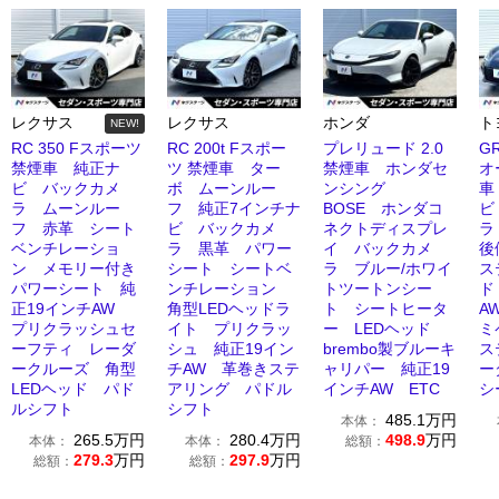
レクサス
レクサス
ホンダ
ト
NEW!
RC 350 Fスポーツ
RC 200t Fスポー
プレリュード 2.0
GR
禁煙車 純正ナ
ツ 禁煙車 ター
禁煙車 ホンダセ
オ
ビ バックカメ
ボ ムーンルー
ンシング
車
ラ ムーンルー
フ 純正7インチナ
BOSE ホンダコ
ビ
フ 赤革 シート
ビ バックカメ
ネクトディスプレ
ラ
ベンチレーショ
ラ 黒革 パワー
イ バックカメ
後
ン メモリー付き
シート シートベ
ラ ブルー/ホワイ
ス
パワーシート 純
ンチレーション
トツートンシー
ド
正19インチAW
角型LEDヘッドラ
ト シートヒータ
A
プリクラッシュセ
イト プリクラッ
ー LEDヘッド
ミ
ーフティ レーダ
シュ 純正19イン
brembo製ブルーキ
ス
ークルーズ 角型
チAW 革巻きステ
ャリパー 純正19
ー
LEDヘッド パド
アリング パドル
インチAW ETC
シ
ルシフト
シフト
485.1
万円
本体：
265.5
万円
280.4
万円
498.9
万円
本体：
本体：
総額：
279.3
万円
297.9
万円
総額：
総額：