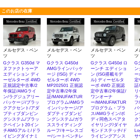
このお店の在庫
メルセデス・ベン
メルセデス・ベン
メルセデス・ベン
メ
ツ
ツ
ツ
ツ
Gクラス G350d マ
Gクラス G450d
Gクラス G450d ロ
G
ヌファクトゥーア
AMGラインパッケ
ーンチ エディショ
ン
エディション ディ
ージ (ISG) ディー
ン (ISG搭載モデ
ー
ーゼルターボ 4WD
ゼルターボ 4WD
ル) ディーゼルタ
定
正規認定中古車/2
MP202501 正規認
ーボ 4WD 正規認
証
年保証/AMGライ
定中古車/2年保
定中古車/2年保証/
リ
ン/ラグジュアリー
証/MANUFAKTUR
ワンオーナ
ラ
パッケージ/ブラッ
プログラム/AMGラ
ー/MANUFAKTUR
フ
クアクセント/アダ
インパッケージ/ア
プログラム・プラ
バ
プティブダンピン
ダプティブダンピ
ス/AMGライン/ボ
ン
グシステム/ブラッ
ングシステム/ガラ
ディ同色スペアタ
ク
クペイント20イン
ススライディング
イヤリング/ダイヤ
ル/
チAMGアルミ/ドラ
ルーフ/キーレスゴ
モンドステッチ/ド
L
イビングダイナミ
ー/シートベンチレ
ライビングアシス
サ