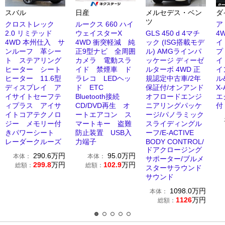
スバル
日産
メルセデス・ベン
ダ
ツ
クロストレック
ルークス 660 ハイ
ア
2.0 リミテッド
ウェイスターX
GLS 450 d 4マチ
4
4WD 本州仕入 サ
4WD 衝突軽減 純
ック (ISG搭載モデ
イ
ンルーフ 革シー
正9型ナビ 全周囲
ル) AMGラインパ
プ
ト ステアリング
カメラ 電動スラ
ッケージ ディーゼ
イ
ヒーター シート
イド 禁煙車 ド
ルターボ 4WD 正
イ
ヒーター 11.6型
ラレコ LEDヘッ
規認定中古車/2年
ル
ディスプレイ ア
ド ETC
保証付/オンアンド
X
イサイトセーフテ
Bluetooth接続
オフロードエンジ
エ
ィプラス アイサ
CD/DVD再生 オ
ニアリングパッケ
付
イトコアテクノロ
ートエアコン ス
ージ/パノラミック
ジー メモリー付
マートキー 盗難
スライディングル
きパワーシート
防止装置 USB入
ーフ/E-ACTIVE
レーダークルーズ
力端子
BODY CONTROL/
ドアクロージング
290.6
万円
95.0
万円
本体：
本体：
サポーター/ブルメ
299.8
万円
102.9
万円
総額：
総額：
スターサラウンド
サウンド
1098.0
万円
本体：
1126
万円
総額：