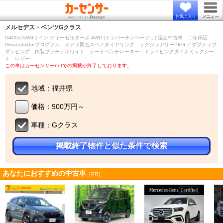
お気に入り
メニュー
メルセデス・ベンツ
Gクラス
G400d AMGライン ディーゼルターボ 4WD (トラバーチンベージュ) 認定中古車 二年保証
Gmanufakturプログラム ボディ同色スペアタイヤリング ラグジュアリーPKG アダプティブ
ダンピング 内装プラチナホワイト シートベンチレーター ドライビングダイナミックシー
ト レザー
この車はカーセンサーnetでの掲載が終了しております。
地域：福井県
価格：900万円～
車種：Gクラス
掲載終了物件と似た条件で検索
あなたにおすすめの中古車
［PR］