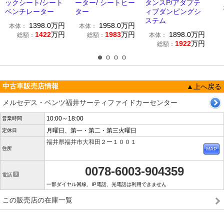
ックシート/シート
ーター/ シートヒー
タンスP/アダプテ
ベンチレーター
ター
ィブダンピングシ
ステム
1398.0
万円
1958.0
万円
本体：
本体：
1422
万円
1983
万円
1898.0
万円
総額：
総額：
本体：
1922
万円
総額：
中古車販売店情報
▲上へ戻る
メルセデス・ベンツ福井サーティファイドカーセンター
10:00～18:00
営業時間
月曜日、第一・第二・第三火曜日
定休日
福井県福井市大和田２ー１００１
住所
0078-6003-904359
電話
一部ダイヤル回線、IP電話、光電話は利用できません
この販売店の在庫一覧