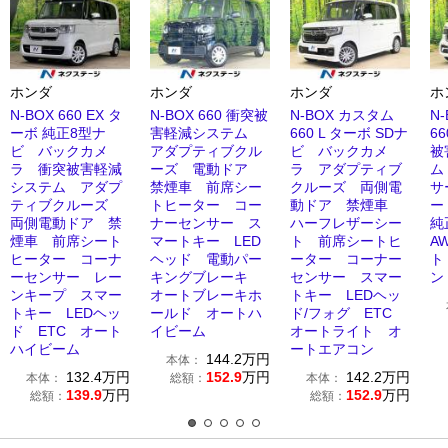
ホンダ
ホンダ
ホンダ
ホ
N-BOX 660 EX タ
N-BOX 660 衝突被
N-BOX カスタム
N
ーボ 純正8型ナ
害軽減システム
660 L ターボ SDナ
6
ビ バックカメ
アダプティブクル
ビ バックカメ
被
ラ 衝突被害軽減
ーズ 電動ドア
ラ アダプティブ
ム
システム アダプ
禁煙車 前席シー
クルーズ 両側電
サ
ティブクルーズ
トヒーター コー
動ドア 禁煙車
ー
両側電動ドア 禁
ナーセンサー ス
ハーフレザーシー
純
煙車 前席シート
マートキー LED
ト 前席シートヒ
A
ヒーター コーナ
ヘッド 電動パー
ーター コーナー
ト
ーセンサー レー
キングブレーキ
センサー スマー
ン
ンキープ スマー
オートブレーキホ
トキー LEDヘッ
トキー LEDヘッ
ールド オートハ
ド/フォグ ETC
ド ETC オート
イビーム
オートライト オ
ハイビーム
ートエアコン
144.2
万円
本体：
132.4
万円
152.9
万円
142.2
万円
本体：
総額：
本体：
139.9
万円
152.9
万円
総額：
総額：