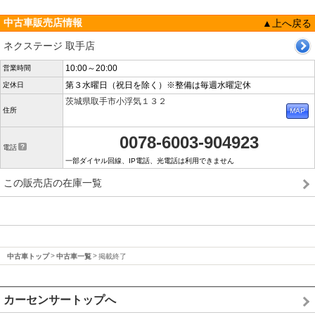
中古車販売店情報
▲上へ戻る
ネクステージ 取手店
10:00～20:00
営業時間
第３水曜日（祝日を除く）※整備は毎週水曜定休
定休日
茨城県取手市小浮気１３２
住所
0078-6003-904923
電話
一部ダイヤル回線、IP電話、光電話は利用できません
この販売店の在庫一覧
中古車トップ
中古車一覧
掲載終了
カーセンサートップへ