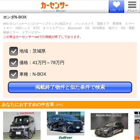
お気に入り
メニュー
ホンダ
N-BOX
660 G Lパッケージ (スマートブラック) 純正ナビ バックカメラ 電動ドア 禁煙車 スマー
トキー HIDヘッド ETC オートエアコン Bluetooth CD DVD再生 地デジ SD 電動
格納ミラー ドアバイザー
この車はカーセンサーnetでの掲載が終了しております。
地域：茨城県
価格：41万円～78万円
車種：N-BOX
掲載終了物件と似た条件で検索
あなたにおすすめの中古車
［PR］