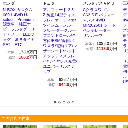
ホンダ
トヨタ
メルセデスＡＭＧ
三
N-BOX カスタム
アルファード 2.5
Cクラスワゴン
デ
660 L 4WD U-
Z 純正14型ディス
C63 S E パフォー
デ
select Premium
プレイオーディオ/
マンス 4WD
4
認定車 純正ナ
ツインムーンルー
MP202501 シート
ラ
ビ フルセグ リ
フ/レーダークルー
ベンチレーター
ズ
アカメラ LEDフ
ズコントロール/全
サンルーフ
衝
ォグ 夏冬タイヤ
方位/BSM/両側パ
テ
1098.0
万円
本体：
SET ETC
ワスラ/電動リア/レ
ラ
1118.6
万円
総額：
ザーシート/ヘッド
リ
178.8
万円
本体：
アップディスプレ
ー
186.2
万円
総額：
イ/ワイヤレス充電/
リ
ユニバーサルステ
電
ップ
列
ル
636.7
万円
本体：
U
644.6
万円
総額：
このお店の在庫